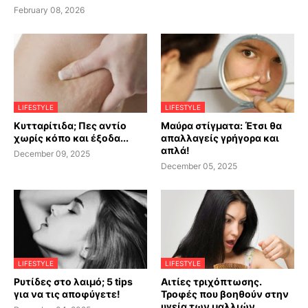
February 08, 2026
LIFESTYLE
LIFESTYLE
Κυτταρίτιδα; Πες αντίο
Μαύρα στίγματα: Έτσι θα
χωρίς κόπο και έξοδα...
απαλλαγείς γρήγορα και
απλά!
December 09, 2025
December 05, 2025
LIFESTYLE
LIFESTYLE
Ρυτίδες στο λαιμό; 5 tips
Αιτίες τριχόπτωσης.
για να τις αποφύγετε!
Τροφές που βοηθούν στην
υγεία των μαλλιών