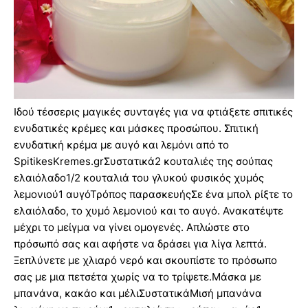
Ιδού τέσσερις μαγικές συνταγές για να φτιάξετε σπιτικές
ενυδατικές κρέμες και μάσκες προσώπου. Σπιτική
ενυδατική κρέμα με αυγό και λεμόνι από το
SpitikesKremes.grΣυστατικά2 κουταλιές της σούπας
ελαιόλαδο1/2 κουταλιά του γλυκού φυσικός χυμός
λεμονιού1 αυγόΤρόπος παρασκευήςΣε ένα μπολ ρίξτε το
ελαιόλαδο, το χυμό λεμονιού και το αυγό. Ανακατέψτε
μέχρι το μείγμα να γίνει ομογενές. Απλώστε στο
πρόσωπό σας και αφήστε να δράσει για λίγα λεπτά.
Ξεπλύνετε με χλιαρό νερό και σκουπίστε το πρόσωπο
σας με μια πετσέτα χωρίς να το τρίψετε.Μάσκα με
μπανάνα, κακάο και μέλιΣυστατικάΜισή μπανάνα