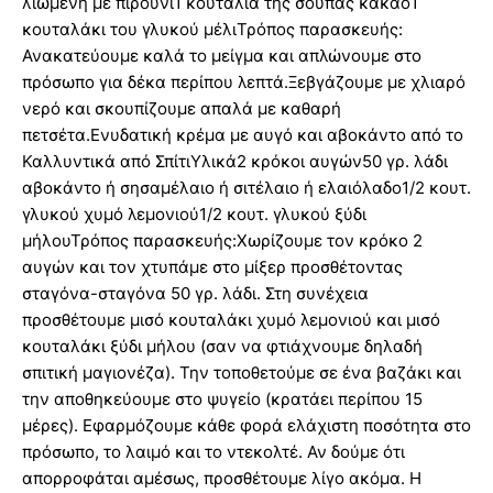
λιωμένη με πιρούνι1 κουταλιά της σούπας κακάο1
κουταλάκι του γλυκού μέλιΤρόπος παρασκευής:
Ανακατεύουμε καλά το μείγμα και απλώνουμε στο
πρόσωπο για δέκα περίπου λεπτά.Ξεβγάζουμε με χλιαρό
νερό και σκουπίζουμε απαλά με καθαρή
πετσέτα.Ενυδατική κρέμα με αυγό και αβοκάντο από το
Καλλυντικά από ΣπίτιΥλικά2 κρόκοι αυγών50 γρ. λάδι
αβοκάντο ή σησαμέλαιο ή σιτέλαιο ή ελαιόλαδο1/2 κουτ.
γλυκού χυμό λεμονιού1/2 κουτ. γλυκού ξύδι
μήλουΤρόπος παρασκευής:Χωρίζουμε τον κρόκο 2
αυγών και τον χτυπάμε στο μίξερ προσθέτοντας
σταγόνα-σταγόνα 50 γρ. λάδι. Στη συνέχεια
προσθέτουμε μισό κουταλάκι χυμό λεμονιού και μισό
κουταλάκι ξύδι μήλου (σαν να φτιάχνουμε δηλαδή
σπιτική μαγιονέζα). Την τοποθετούμε σε ένα βαζάκι και
την αποθηκεύουμε στο ψυγείο (κρατάει περίπου 15
μέρες). Εφαρμόζουμε κάθε φορά ελάχιστη ποσότητα στο
πρόσωπο, το λαιμό και το ντεκολτέ. Αν δούμε ότι
απορροφάται αμέσως, προσθέτουμε λίγο ακόμα. Η