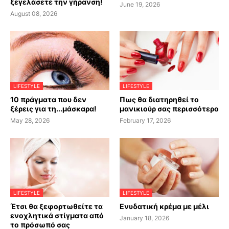
ξεγελάσετε την γήρανση!
June 19, 2026
August 08, 2026
LIFESTYLE
LIFESTYLE
10 πράγματα που δεν
Πως θα διατηρηθεί το
ξέρεις για τη...μάσκαρα!
μανικιούρ σας περισσότερο
May 28, 2026
February 17, 2026
LIFESTYLE
LIFESTYLE
Έτσι θα ξεφορτωθείτε τα
Ενυδατική κρέμα με μέλι
ενοχλητικά στίγματα από
January 18, 2026
το πρόσωπό σας