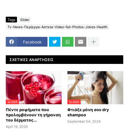
Tags
Slider
Tv-News-Περίεργα-Αστεία-Video-fail-Photos-Jokes-Health
Facebook
ΣΧΕΤΙΚΈΣ ΑΝΑΡΤΉΣΕΙΣ
SLIDER
SLIDER
Πέντε ροφήματα που
Φτιάξε μόνη σου dry
προλαμβάνουν τη γήρανση
shampoo
του δέρματος...
September 04, 2024
April 16, 2026