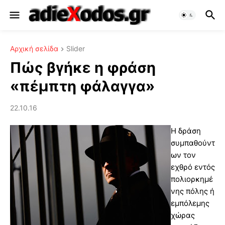
Αρχική σελίδα
Slider
Πώς βγήκε η φράση
«πέμπτη φάλαγγα»
22.10.16
Η δράση
συμπαθούντ
ων τον
εχθρό εντός
πολιορκημέ
νης πόλης ή
εμπόλεμης
χώρας