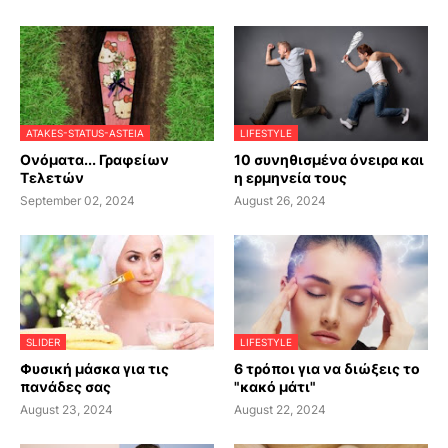
ATAKES-STATUS-ASTEIA
LIFESTYLE
Ονόματα... Γραφείων
10 συνηθισμένα όνειρα και
Τελετών
η ερμηνεία τους
September 02, 2024
August 26, 2024
SLIDER
LIFESTYLE
Φυσική μάσκα για τις
6 τρόποι για να διώξεις το
πανάδες σας
"κακό μάτι"
August 23, 2024
August 22, 2024