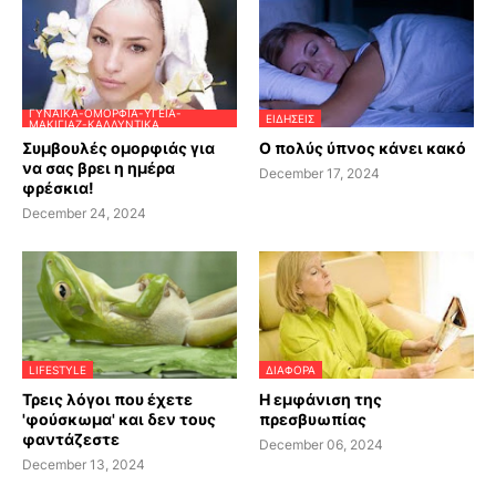
ΓΥΝΑΊΚΑ-ΟΜΟΡΦΙΆ-ΥΓΕΊΑ-
ΕΙΔΗΣΕΙΣ
ΜΑΚΙΓΙΆΖ-ΚΑΛΛΥΝΤΙΚΆ
Συμβουλές ομορφιάς για
Ο πολύς ύπνος κάνει κακό
να σας βρει η ημέρα
December 17, 2024
φρέσκια!
December 24, 2024
LIFESTYLE
ΔΙΆΦΟΡΑ
Τρεις λόγοι που έχετε
Η εμφάνιση της
'φούσκωμα' και δεν τους
πρεσβυωπίας
φαντάζεστε
December 06, 2024
December 13, 2024