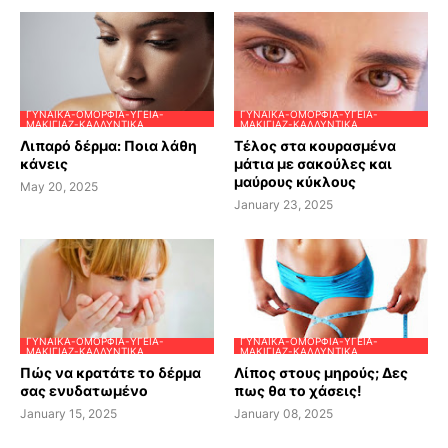
ΓΥΝΑΊΚΑ-ΟΜΟΡΦΙΆ-ΥΓΕΊΑ-
ΓΥΝΑΊΚΑ-ΟΜΟΡΦΙΆ-ΥΓΕΊΑ-
ΜΑΚΙΓΙΆΖ-ΚΑΛΛΥΝΤΙΚΆ
ΜΑΚΙΓΙΆΖ-ΚΑΛΛΥΝΤΙΚΆ
Λιπαρό δέρμα: Ποια λάθη
Τέλος στα κουρασμένα
κάνεις
μάτια με σακούλες και
μαύρους κύκλους
May 20, 2025
January 23, 2025
ΓΥΝΑΊΚΑ-ΟΜΟΡΦΙΆ-ΥΓΕΊΑ-
ΓΥΝΑΊΚΑ-ΟΜΟΡΦΙΆ-ΥΓΕΊΑ-
ΜΑΚΙΓΙΆΖ-ΚΑΛΛΥΝΤΙΚΆ
ΜΑΚΙΓΙΆΖ-ΚΑΛΛΥΝΤΙΚΆ
Πώς να κρατάτε το δέρμα
Λίπος στους μηρούς; Δες
σας ενυδατωμένο
πως θα το χάσεις!
January 15, 2025
January 08, 2025