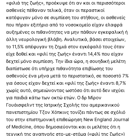
«φιλιά της ζωής», προέκυψε ότι αν και οι περισσότεροι
ασθενείς πέθαναν τελικά, όταν οι περαστικοί
κατέφυγαν μόνο σε συμπίεση του στήθους, οι ασθενείς
που πήραν εξιτήριο από το νοσοκομείο είχαν ελαφρά
αυξημένες οι πιθανότητες να μην πάθουν εγκεφαλική ή
άλλη νευρολογική βλάβη. Αναλυτικά, βάσει στοιχείων,
το 11,5% απέφυγαν τη ζημιά στον εγκέφαλό τους όταν
είχε δοθεί και «φιλί της ζωής» έναντι 14,4% που είχαν
δεχτεί μόνο συμπίεση. Την ίδια ώρα, η σουηδική μελέτη
διαπίστωσε ότι υπήρχε πιθανότητα επιβίωσης του
ασθενούς ένα μήνα μετά το περιστατικό, σε ποσοστό 7%
για όσους είχαν δεχτεί και «φιλί της ζωής» έναντι 8,7%
χωρίς αυτό, σημειώνοντας ωστόσο ότι αυτό δεν ισχύει
για παιδιά κάτω των οκτώ ετών. Ο δρ Μίρον
Γουάισφελντ της Ιατρικής Σχολής του αμερικανικού
πανεπιστημίου Τζον Χόπκινς τονίζει πάντως σε σχόλιό
του στην επιστημονική επιθεώρηση New England Journal
of Medicine, όπου δημοσιεύονται και οι μελέτες ότι η
τεχνική της αναπνοής στο-με-στόμα («φιλί της ζωής»)