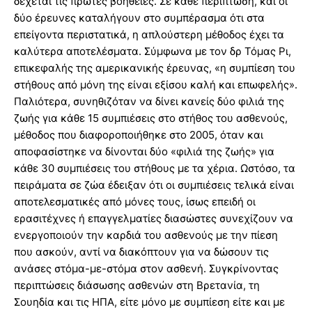
δέχεται τις πρώτες βοήθειες. Σε κάθε περίπτωση, και οι
δύο έρευνες καταλήγουν στο συμπέρασμα ότι στα
επείγοντα περιστατικά, η απλούστερη μέθοδος έχει τα
καλύτερα αποτελέσματα. Σύμφωνα με τον δρ Τόμας Ρι,
επικεφαλής της αμερικανικής έρευνας, «η συμπίεση του
στήθους από μόνη της είναι εξίσου καλή και επωφελής».
Παλιότερα, συνηθιζόταν να δίνει κανείς δύο φιλιά της
ζωής για κάθε 15 συμπιέσεις στο στήθος του ασθενούς,
μέθοδος που διαφοροποιήθηκε στο 2005, όταν και
αποφασίστηκε να δίνονται δύο «φιλιά της ζωής» για
κάθε 30 συμπιέσεις του στήθους με τα χέρια. Ωστόσο, τα
πειράματα σε ζώα έδειξαν ότι οι συμπιέσεις τελικά είναι
αποτελεσματικές από μόνες τους, ίσως επειδή οι
ερασιτέχνες ή επαγγελματίες διασώστες συνεχίζουν να
ενεργοποιούν την καρδιά του ασθενούς με την πίεση
που ασκούν, αντί να διακόπτουν για να δώσουν τις
ανάσες στόμα-με-στόμα στον ασθενή. Συγκρίνοντας
περιπτώσεις διάσωσης ασθενών στη Βρετανία, τη
Σουηδία και τις ΗΠΑ, είτε μόνο με συμπίεση είτε και με