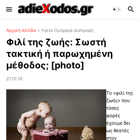
Αρχική σελίδα
Υγεία Ομορφιά Διατροφή
Φιλί της ζωής: Σωστή
τακτική ή παρωχημένη
μέθοδος; [photo]
27.10.16
Το «φιλί της
ζωής» που
τόσες
φορές
έχουμε δει
ως θεατές
στον