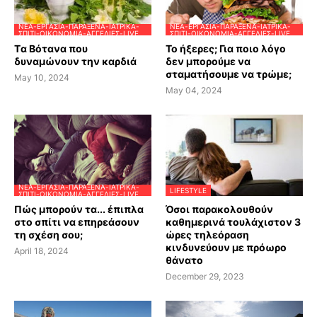
ΝΈΑ-ΕΡΓΑΣΊΑ-ΠΑΡΆΞΕΝΑ-ΙΑΤΡΙΚΆ-
ΝΈΑ-ΕΡΓΑΣΊΑ-ΠΑΡΆΞΕΝΑ-ΙΑΤΡΙΚΆ-
ΣΠΊΤΙ-ΟΙΚΟΝΟΜΊΑ-ΑΓΓΕΛΊΕΣ-LIVE
ΣΠΊΤΙ-ΟΙΚΟΝΟΜΊΑ-ΑΓΓΕΛΊΕΣ-LIVE
Tα Βότανα που
Το ήξερες; Για ποιο λόγο
δυναμώνουν την καρδιά
δεν μπορούμε να
σταματήσουμε να τρώμε;
May 10, 2024
May 04, 2024
ΝΈΑ-ΕΡΓΑΣΊΑ-ΠΑΡΆΞΕΝΑ-ΙΑΤΡΙΚΆ-
LIFESTYLE
ΣΠΊΤΙ-ΟΙΚΟΝΟΜΊΑ-ΑΓΓΕΛΊΕΣ-LIVE
Πώς μπορούν τα... έπιπλα
Όσοι παρακολουθούν
στο σπίτι να επηρεάσουν
καθημερινά τουλάχιστον 3
τη σχέση σου;
ώρες τηλεόραση
κινδυνεύουν με πρόωρο
April 18, 2024
θάνατο
December 29, 2023