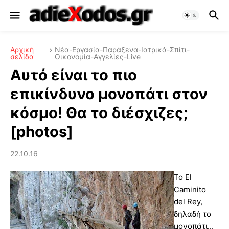
Αρχική
Νέα-Εργασία-Παράξενα-Ιατρικά-Σπίτι-
σελίδα
Οικονομία-Αγγελίες-Live
Αυτό είναι το πιο
επικίνδυνο μονοπάτι στον
κόσμο! Θα το διέσχιζες;
[photos]
22.10.16
Το El
Caminito
del Rey,
δηλαδή το
μονοπάτι...