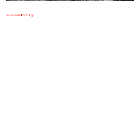
www.adie
X
odos.gr