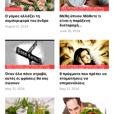
ΝΈΑ-ΕΡΓΑΣΊΑ-ΠΑΡΆΞΕΝΑ-ΙΑΤΡΙΚΆ-
LIFESTYLE
ΣΠΊΤΙ-ΟΙΚΟΝΟΜΊΑ-ΑΓΓΕΛΊΕΣ-LIVE
Ο γάμος αλλάζει τη
Μέθη ύπνου: Μάθετε τι
συμπεριφορά του άνδρα
είναι η παράξενη
διαταραχή...
August 01, 2024
June 26, 2024
ΝΈΑ-ΕΡΓΑΣΊΑ-ΠΑΡΆΞΕΝΑ-ΙΑΤΡΙΚΆ-
ΝΈΑ-ΕΡΓΑΣΊΑ-ΠΑΡΆΞΕΝΑ-ΙΑΤΡΙΚΆ-
ΣΠΊΤΙ-ΟΙΚΟΝΟΜΊΑ-ΑΓΓΕΛΊΕΣ-LIVE
ΣΠΊΤΙ-ΟΙΚΟΝΟΜΊΑ-ΑΓΓΕΛΊΕΣ-LIVE
Όταν όλα πάνε στραβά,
9 πράγματα που πρέπει να
αυτές οι φράσεις θα σας
σταματήσεις να
σώσουν
υπεραναλύεις
May 31, 2024
May 27, 2024