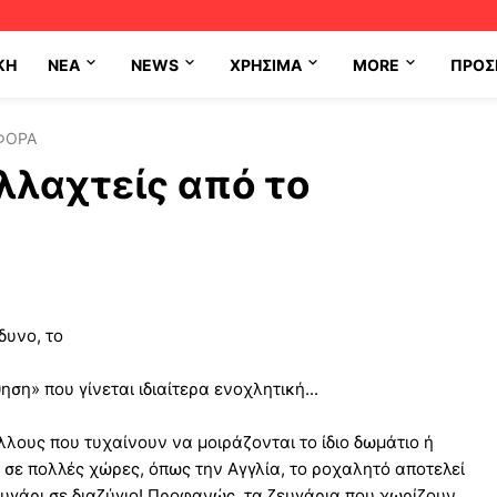
ΚΗ
NEA
NEWS
ΧΡΉΣΙΜΑ
MORE
ΠΡΟΣ
ΦΟΡΑ
λλαχτείς από το
δυνο, το
ση» που γίνεται ιδιαίτερα ενοχλητική...
άλλους που τυχαίνουν να μοιράζονται το ίδιο δωμάτιο ή
ς σε πολλές χώρες, όπως την Αγγλία, το ροχαλητό αποτελεί
ζευγάρι σε διαζύγιο! Προφανώς, τα ζευγάρια που χωρίζουν