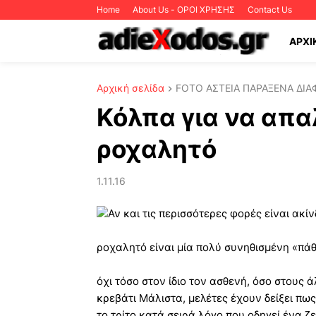
Home
About Us - ΟΡΟΙ ΧΡΗΣΗΣ
Contact Us
ΑΡΧΙ
Αρχική σελίδα
FOTO ΑΣΤΕΙΑ ΠΑΡΑΞΕΝΑ ΔΙΑ
Κόλπα για να απα
ροχαλητό
1.11.16
Αν και τις περισσότερες φορές είναι ακίν
ροχαλητό είναι μία πολύ συνηθισμένη «πάθη
όχι τόσο στον ίδιο τον ασθενή, όσο στους 
κρεβάτι Μάλιστα, μελέτες έχουν δείξει πω
το τρίτο κατά σειρά λόγο που οδηγεί ένα 