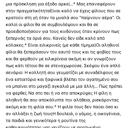
μια πρόσκληση για έξοδο αρκεί...* Μας επαναφέρουν
στην πραγματικότηταΕίναι καλό να έχεις φίλους που σε
κρατούν στη γή όταν τα μυαλά σου "παίρνουν αέρα". Οι
καλοί οι φίλοι θα σε συμβουλέψουν και θα σε
προειδοποιήσουν για τους κινδύνους όταν κρίνουν πως
ξεπερνάς τα όριά σου. Κανείς δεν είδε καλό από
κόλακες.* Είναι ειλικρινείς (με κάθε τίμημα)Οι αληθινοί
φίλοι θα ξεπεράσουν τον εαυτό τους και τις φοβίες τους
και θα φερθούν με ειλικρίνεια ακόμη κι αν γνωρίζουν
πως κάτι τέτοιο θα σε στεναχωρούσε. Σκέψου ένα απλό
σενάριο: Η κολλητή σου γευματίζει με συναδέλφους σε
ένα εστιατόριο και ξαφνικά βλέπει τον αγαπημένο σου
να μπαίνει στο μαγαζί αγκαλιά με μια άλλη... Πώς πρέπει
να φερθεί; Να στο πει ή να στο αποκρύψει; Η φίλη η
αληθινή θα σου αποκάλυπτε την αλήθεια, ρισκάροντας
ακόμη και τη φιλία σου.* Η φιλία τους δεν παύει όσο κι
αν αλλάξει η ζωή τουςΗ δουλειά, ο γάμος, η οικογένεια,
τα παιδιά και γενικότερα η ρουτίνα της
καθημερινότητας μας γεμίζουν με φορτωμένο