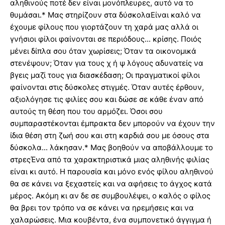
αληθινούς ποτέ δεν είναι μονόπλευρες, αυτό να το
θυμάσαι.* Μας στηρίζουν στα δύσκολαΕίναι καλό να
έχουμε φίλους που γιορτάζουν τη χαρά μας αλλά οι
γνήσιοι φίλοι φαίνονται σε περιόδους... κρίσης. Ποιός
μένει δίπλα σου όταν χωρίσεις; Όταν τα οικονομικά
στενέψουν; Όταν για τους χ ή ψ λόγους αδυνατείς να
βγεις μαζί τους για διασκέδαση; Οι πραγματικοί φίλοι
φαίνονται στις δύσκολες στιγμές. Όταν αυτές έρθουν,
αξιολόγησε τις φιλίες σου και δώσε σε κάθε έναν από
αυτούς τη θέση που του αρμόζει. Όσοι σου
συμπαραστέκονται έμπρακτα δεν μπορούν να έχουν την
ίδια θέση στη ζωή σου και στη καρδιά σου με όσους στα
δύσκολα... λάκησαν.* Μας βοηθούν να αποβάλλουμε το
στρεςΈνα από τα χαρακτηριστικά μιας αληθινής φιλίας
είναι κι αυτό. Η παρουσία και μόνο ενός φίλου αληθινού
θα σε κάνει να ξεχαστείς και να αφήσεις το άγχος κατά
μέρος. Ακόμη κι αν δε σε συμβουλέψει, ο καλός ο φίλος
θα βρει τον τρόπο να σε κάνει να ηρεμήσεις και να
χαλαρώσεις. Μια κουβέντα, ένα συμπονετικό άγγιγμα ή