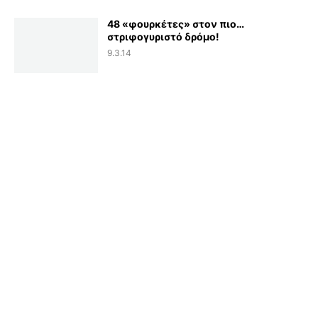
48 «φουρκέτες» στον πιο…
στριφογυριστό δρόμο!
9.3.14