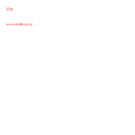
Via
www.adie
X
odos.gr