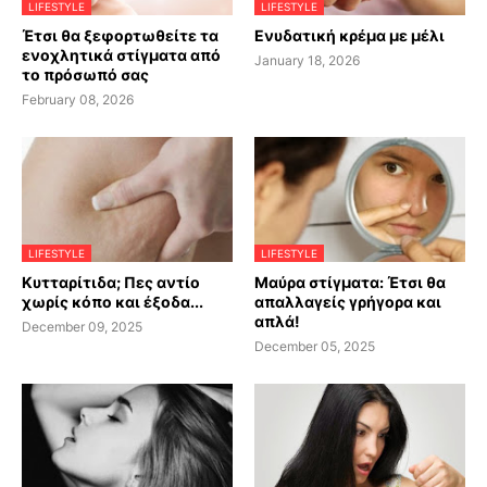
LIFESTYLE
LIFESTYLE
Έτσι θα ξεφορτωθείτε τα
Ενυδατική κρέμα με μέλι
ενοχλητικά στίγματα από
January 18, 2026
το πρόσωπό σας
February 08, 2026
LIFESTYLE
LIFESTYLE
Κυτταρίτιδα; Πες αντίο
Μαύρα στίγματα: Έτσι θα
χωρίς κόπο και έξοδα...
απαλλαγείς γρήγορα και
απλά!
December 09, 2025
December 05, 2025