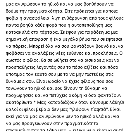
μας ανυψώσουν το ηθικό και να μας βοηθήσουν να
δούμε την πραγματικότητα. Είτε πρόκειται για κάποια
φοβία ή ανασφάλεια, λίγη ενθάρρυνση από τους φίλους
πάντα βοηθά κάθε φορά που η αυτοπεποίθησή μας
κατρακυλά στα τάρταρα. Σκέψου για παράδειγμα μια
σημαντική απόφαση ή ένα μεγάλο βήμα που σκέφτεσαι
να πάρεις. Μπορεί όλα να σου φαντάζουν βουνό και να
φοβάσαι να αναλάβεις νέες ευθύνες και προκλήσεις. Ο
σωστός ο φίλος, θα σε ωθήσει στο να ρισκάρεις και να
προσπαθήσεις λεγοντάς σου το πόσο αξίζεις και πόσο
υποτιμάς τον εαυτό σου με το να μην πιστεύεις στις
δυνάμεις σου. Είναι ωραίο να έχεις φίλους που σου
τονώνουν το ηθικό και σου δίνουν τη δύναμη να
προχωρήσεις και να πετύχεις ακόμη κι όσα φαντάζουν
ακατόρθωτα.* Μας κατσαδιάζουν όταν κάνουμε λάθηΟι
καλοί οι φίλοι βέβαια δεν μας "γλύφουν τ΄αφτιά". Είναι
εκεί για να μας ανυψώνουν μεν το ηθικό αλλά και για
να μας προσγειώνουν στην πραγματικότητα
επισημαίνοντας τα λάθη μας. Η ειλικρίνεια είναι κι αυτή