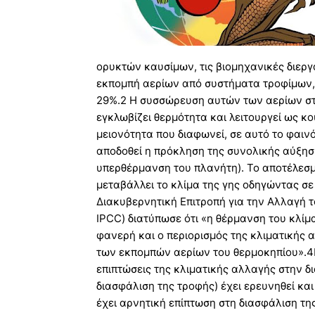
ορυκτών καυσίμων, τις βιομηχανικές διεργ
εκπομπή αερίων από συστήματα τροφίμων, 
29%.2 Η συσσώρευση αυτών των αερίων στ
εγκλωβίζει θερμότητα και λειτουργεί ως κ
μειονότητα που διαφωνεί, σε αυτό το φαιν
αποδοθεί η πρόκληση της συνολικής αύξησ
υπερθέρμανση του πλανήτη). Το αποτέλεσμ
μεταβάλλει το κλίμα της γης οδηγώντας σ
Διακυβερνητική Επιτροπή για την Αλλαγή τ
IPCC) διατύπωσε ότι «η θέρμανση του κλίμ
φανερή και ο περιορισμός της κλιματικής 
των εκπομπών αερίων του θερμοκηπίου».4
επιπτώσεις της κλιματικής αλλαγής στην δ
διασφάλιση της τροφής) έχει ερευνηθεί κα
έχει αρνητική επίπτωση στη διασφάλιση τη