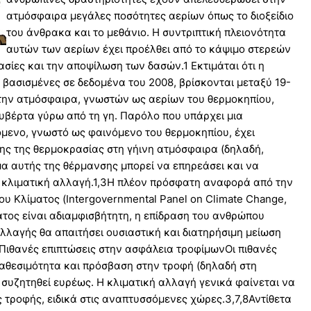
ατμόσφαιρα μεγάλες ποσότητες αερίων όπως το διοξείδιο
του άνθρακα και το μεθάνιο. Η συντριπτική πλειονότητα
αυτών των αερίων έχει προέλθει από το κάψιμο στερεών
ασίες και την αποψίλωση των δασών.1 Εκτιμάται ότι η
βασισμένες σε δεδομένα του 2008, βρίσκονται μεταξύ 19-
ην ατμόσφαιρα, γνωστών ως αερίων του θερμοκηπίου,
ουβέρτα γύρω από τη γη. Παρόλο που υπάρχει μια
όμενο, γνωστό ως φαινόμενο του θερμοκηπίου, έχει
ης της θερμοκρασίας στη γήινη ατμόσφαιρα (δηλαδή,
α αυτής της θέρμανσης μπορεί να επηρεάσει και να
ε κλιματική αλλαγή.1,3Η πλέον πρόσφατη αναφορά από την
ου Κλίματος (Intergovernmental Panel on Climate Change,
ατος είναι αδιαμφισβήτητη, η επίδραση του ανθρώπου
αλλαγής θα απαιτήσει ουσιαστική και διατηρήσιμη μείωση
Πιθανές επιπτώσεις στην ασφάλεια τροφίμωνΟι πιθανές
ιαθεσιμότητα και πρόσβαση στην τροφή (δηλαδή στη
ι συζητηθεί ευρέως. Η κλιματική αλλαγή γενικά φαίνεται να
ς τροφής, ειδικά στις αναπτυσσόμενες χώρες.3,7,8Αντίθετα