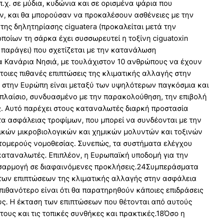
χ. σε μύδια, κυδώνια και σε ορισμένα ψάρια που
, και θα μπορούσαν να προκαλέσουν ασθένειες με την
ης δηλητηρίασης ciguatera (προκαλείται μετά την
οίων τη σάρκα έχει συσσωρευτεί η τοξίνη ciguatoxin
παράγει) που σχετίζεται με την κατανάλωση
α Κανάρια Νησιά, με τουλάχιστον 10 ανθρώπους να έχουν
τοιες πιθανές επιπτώσεις της κλιματικής αλλαγής στην
 στην Ευρώπη είναι μεταξύ των υψηλότερων παγκόσμια και
 πλαίσιο, συνδυασμένο με την παρακολούθηση, την επιβολή
ές. Αυτό παρέχει στους καταναλωτές διαρκή προστασία
α ασφάλειας τροφίμων, που μπορεί να συνδέονται με την
ικών μικροβιολογικών και χημικών μολυντών και τοξινών
τομερούς νομοθεσίας. Συνεπώς, τα συστήματα ελέγχου
καταναλωτές. Επιπλέον, η Ευρωπαϊκή υποδομή για την
σαρμογή σε διαφαινόμενες προκλήσεις.24Συμπεράσματα
των επιπτώσεων της κλιματικής αλλαγής στην ασφάλεια
πιθανότερο είναι ότι θα παρατηρηθούν κάποιες επιδράσεις
υς. Η έκταση των επιπτώσεων που θέτονται από αυτούς
τους και τις τοπικές συνθήκες και πρακτικές.18Όσο η