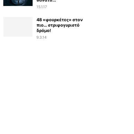
15.1.17
48 «φουρκέτες» στον
πιο… στριφογυριστό
δρόμο!
9.3.14