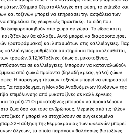
σημάτων.3Χημικά θέματαΑλλαγές στη φύση, το επίπεδο και
ων και τοξινών μπορεί να επηρεάσει την ασφάλεια των
να επηρεάσει τις γεωργικές πρακτικές. Τα είδη που
 θα διαφοροποιηθούν από χώρα σε χώρα. Το είδος και η
και ζιζανίων θα αλλάξει. Αυτό μπορεί να διαφοροποιήσει
μικών (φυτοφάρμακα) και λιπασμάτων στις καλλιέργειες. Παρ
ς καλλιέργειες ρυθμίζεται αυστηρά και παρακολουθείται,
ων τροφών.3,12,16Τοξίνες, όπως οι μυκοτοξίνες,
απτύσσονται σε καλλιέργειες. Μπορούν να καταναλωθούν
έμμεσα από ζωικά προϊόντα (δηλαδή κρέας, γάλα) ζώων
ροφές. Η παραγωγή τέτοιων τοξινών μπορεί να επηρεαστεί
ίας.Για παράδειγμα, η Μονάδα Αναδυόμενων Κινδύνων της
ίβα επιμόλυνσης από μυκοτοξίνες σε καλλιέργειες
 και το ρύζι.21 Οι μυκοτοξίνες μπορούν να προκαλέσουν
στα ζώα όσο και τους ανθρώπους. Μερικές από τις πλέον
ενοτοξικές ή μπορεί να στοχεύσουν σε συγκεκριμένα
 ήπαρ.22Η αύξηση της θερμοκρασίας των ωκεανών μπορεί
δυνων άλγεων, τα οποία παράγουν θαλάσσιες βιοτοξίνες.