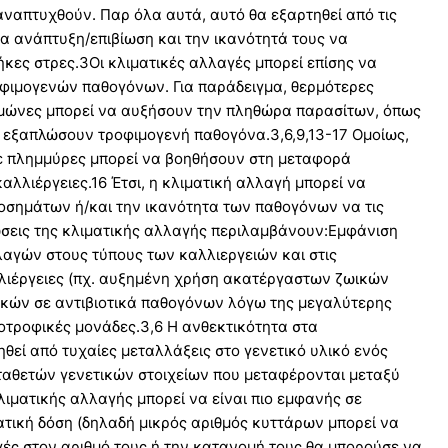
απτυχθούν. Παρ όλα αυτά, αυτό θα εξαρτηθεί από τις
ια ανάπτυξη/επιβίωση και την ικανότητά τους να
κες στρες.3Οι κλιματικές αλλαγές μπορεί επίσης να
φιμογενών παθογόνων. Για παράδειγμα, θερμότερες
ειμώνες μπορεί να αυξήσουν την πληθώρα παρασίτων, όπως
α εξαπλώσουν τροφιμογενή παθογόνα.3,6,9,13-17 Ομοίως,
ε πλημμύρες μπορεί να βοηθήσουν στη μεταφορά
λλιέργειες.16 Έτσι, η κλιματική αλλαγή μπορεί να
οσημάτων ή/και την ικανότητα των παθογόνων να τις
τώσεις της κλιματικής αλλαγής περιλαμβάνουν:Εμφάνιση
αγών στους τύπους των καλλιεργειών και στις
λλιέργειες (πχ. αυξημένη χρήση ακατέργαστων ζωικών
ικών σε αντιβιοτικά παθογόνων λόγω της μεγαλύτερης
τροφικές μονάδες.3,6 Η ανθεκτικότητα στα
εί από τυχαίες μεταλλάξεις στο γενετικό υλικό ενός
ταθετών γενετικών στοιχείων που μεταφέρονται μεταξύ
ιματικής αλλαγής μπορεί να είναι πιο εμφανής σε
τική δόση (δηλαδή μικρός αριθμός κυττάρων μπορεί να
γές στον αριθμό τους ή την κατανομή τους θα μπορούσε να