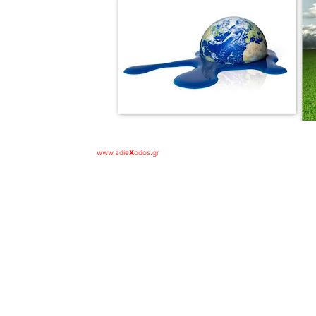
www.adie
X
odos.gr