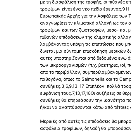
με τη διασφάλιση της τροφής, οι πιθανές 
τροφίμων είναι ένα νέο πεδίο έρευνας.9 
Ευρωπαϊκής Αρχής για την Ασφάλεια των Τρ
αναγνωρίσει τν κλιματική αλλαγή ως τον 
τροφίμων και των ζωοτροφών, μεσο- και 
πιθανών επιδράσεων της κλιματικής αλλαγ
λαμβάνοντας υπόψη τις επιπτώσεις που μπο
δίνεται μια σύντομη επισκόπηση μερικών 
αυτές υποστηρίζονται από δεδομένα ενώ ά
των μικροοργανισμών (π.χ. βακτήρια, ιοί,
από το περιβάλλον, συμπεριλαμβανομένων
παθογόνα, όπως το Salmonella και το Camp
συνθήκες.3,6,9,13-17 Επιπλέον, πολλά τρ
εμφάνισή τους.7,13,17,18Οι αυξήσεις σε θε
συνθήκες θα επηρεάσουν την ικανότητα 
ή/και να αναπτύσσονται κάτω από τέτοιες 
Μερικές από αυτές τις επιδράσεις θα μπορ
ασφάλεια τροφίμων, δηλαδή θα μπορούσαν