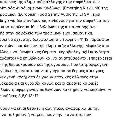
επιπτώσεις της κλιματικής αλλαγής στην ασφάλεια των
Η Μονάδα Αναδυόμενων Κινδύνων (Emerging Risk Unit) της
οφίμων (European Food Safety Authority, EFSA), έχει
οδηγό για διαφαινόμενους κινδύνους για την ασφάλεια των
μακρο-πρόθεσμα.10 Η βελτίωση της κατανόησης των
ής στην ασφάλεια των τροφίμων είναι σημαντική,
ρεί να έχει στην διασφάλιση της τροφής.7,11,12Παρακάτω
δυνατών επιπτώσεων της κλιματικής αλλαγής. Μερικές από
λλες είναι θεωρητικές.Θέματα μικροβιολογίαςΗ ικανότητα
 παράσιτα) να επιβιώνουν και να αναπτύσσονται επηρεάζεται
 της θερμοκρασίας και της υγρασίας. Πολλά τροφιμογενή
ylobacter, αναπτύσσονται γρήγορα σε θερμές και υγρές
οφιμογενή νοσήματα δείχνουν εποχικές αλλαγές στην
ρμοκρασία και υγρασία καθώς και οι ακραίες καιρικές
πολλών τροφιμογενών παθογόνων βακτηρίων να επιβιώνουν
συνθήκες.3,6,9,13-17
ούσαν να είναι θετικές ή αρνητικές αναφορικά με την
 να αυξήσουν ή να μειώσουν την ικανότητα των