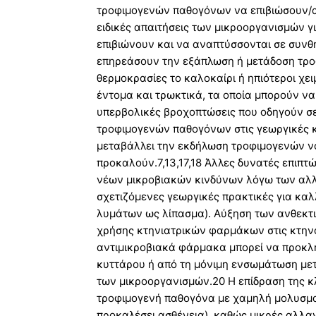
τροφιμογενών παθογόνων να επιβιώσουν/αν
ειδικές απαιτήσεις των μικροοργανισμών γ
επιβιώνουν και να αναπτύσσονται σε συνθή
επηρεάσουν την εξάπλωση ή μετάδοση τρο
θερμοκρασίες το καλοκαίρι ή ηπιότεροι χ
έντομα και τρωκτικά, τα οποία μπορούν ν
υπερβολικές βροχοπτώσεις που οδηγούν σ
τροφιμογενών παθογόνων στις γεωργικές κα
μεταβάλλει την εκδήλωση τροφιμογενών ν
προκαλούν.7,13,17,18 Άλλες δυνατές επιπ
νέων μικροβιακών κινδύνων λόγω των αλλ
σχετιζόμενες γεωργικές πρακτικές για κα
λυμάτων ως λίπασμα). Αύξηση των ανθεκτ
χρήσης κτηνιατρικών φαρμάκων στις κτηνο
αντιμικροβιακά φάρμακα μπορεί να προκληθ
κυττάρου ή από τη μόνιμη ενσωμάτωση με
των μικροοργανισμών.20 Η επίδραση της κλ
τροφιμογενή παθογόνα με χαμηλή μολυσμα
προκαλέσει ασθένεια), καθώς μικρές αλλα