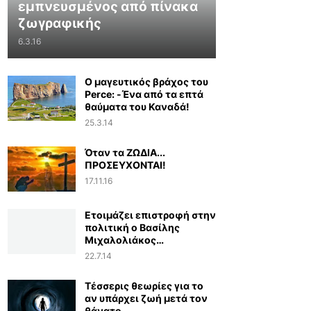
εμπνευσμένος από πίνακα
ζωγραφικής
6.3.16
Ο μαγευτικός βράχος του
Perce: -Ένα από τα επτά
θαύματα του Καναδά!
25.3.14
Όταν τα ΖΩΔΙΑ...
ΠΡΟΣΕΥΧΟΝΤΑΙ!
17.11.16
Ετοιμάζει επιστροφή στην
πολιτική ο Βασίλης
Μιχαλολιάκος…
22.7.14
Τέσσερις θεωρίες για το
αν υπάρχει ζωή μετά τον
θάνατο...