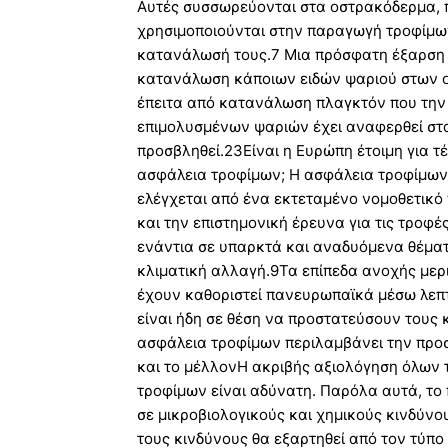
Αυτές συσσωρεύονται στα οστρακόδερμα, π.
χρησιμοποιούνται στην παραγωγή τροφίμων
κατανάλωσή τους.7 Μια πρόσφατη έξαρση τ
κατανάλωση κάποιων ειδών ψαριού στων οπ
έπειτα από κατανάλωση πλαγκτόν που την 
επιμολυσμένων ψαριών έχει αναφερθεί στ
προσβληθεί.23Είναι η Ευρώπη έτοιμη για τέ
ασφάλεια τροφίμων; Η ασφάλεια τροφίμων
ελέγχεται από ένα εκτεταμένο νομοθετικό
και την επιστημονική έρευνα για τις τροφ
ενάντια σε υπαρκτά και αναδυόμενα θέματ
κλιματική αλλαγή.9Τα επίπεδα ανοχής μερ
έχουν καθοριστεί πανευρωπαϊκά μέσω λεπ
είναι ήδη σε θέση να προστατεύσουν τους 
ασφάλεια τροφίμων περιλαμβάνει την προ
και το μέλλονΗ ακριβής αξιολόγηση όλων 
τροφίμων είναι αδύνατη. Παρόλα αυτά, το 
σε μικροβιολογικούς και χημικούς κινδύνο
τους κινδύνους θα εξαρτηθεί από τον τύπο 