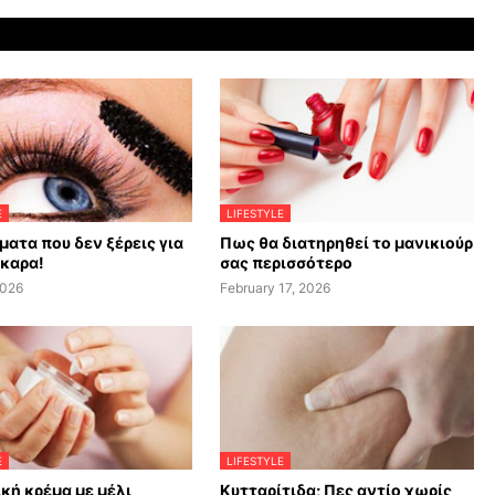
E
LIFESTYLE
ματα που δεν ξέρεις για
Πως θα διατηρηθεί το μανικιούρ
σκαρα!
σας περισσότερο
2026
February 17, 2026
E
LIFESTYLE
κή κρέμα με μέλι
Κυτταρίτιδα; Πες αντίο χωρίς