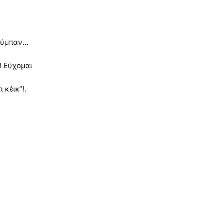
 σύμπαν…
! Εύχομαι
 κέικ”!.