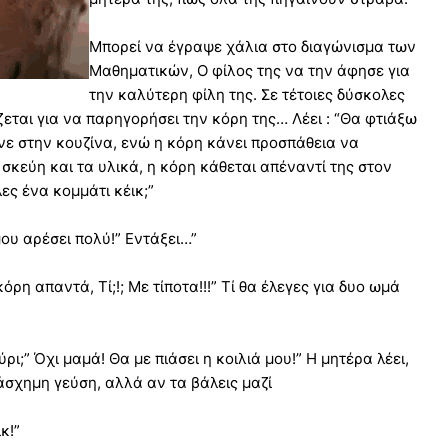
Μπορεί να έγραψε χάλια στο διαγώνισμα των
Μαθηματικών, Ο φίλος της να την άφησε για
την καλύτερη φίλη της. Σε τέτοιες δύσκολες
ζεται για να παρηγορήσει την κόρη της… Λέει : “Θα φτιάξω
άνε στην κουζίνα, ενώ η κόρη κάνει προσπάθεια να
σκεύη και τα υλικά, η κόρη κάθεται απέναντί της στον
ες ένα κομμάτι κέικ;”
μου αρέσει πολύ!” Εντάξει…”
κόρη απαντά, Τί;!; Με τίποτα!!!” Tί θα έλεγες για δυο ωμά
ρι;” Όχι μαμά! Θα με πιάσει η κοιλιά μου!” Η μητέρα λέει,
άσχημη γεύση, αλλά αν τα βάλεις μαζί
κ!”