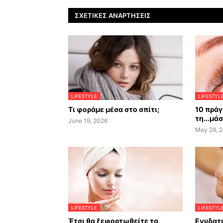
ΣΧΕΤΙΚΈΣ ΑΝΑΡΤΉΣΕΙΣ
LIFESTYLE
LIFESTYL
Τι φοράμε μέσα στο σπίτι;
10 πράγ
τη...μά
June 19, 2026
May 28, 
LIFESTYLE
LIFESTYL
Έτσι θα ξεφορτωθείτε τα
Ενυδατι