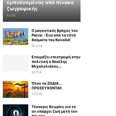
εμπνευσμένος από πίνακα
ζωγραφικής
6.3.16
Ο μαγευτικός βράχος του
Perce: -Ένα από τα επτά
θαύματα του Καναδά!
25.3.14
Ετοιμάζει επιστροφή στην
πολιτική ο Βασίλης
Μιχαλολιάκος…
22.7.14
Όταν τα ΖΩΔΙΑ...
ΠΡΟΣΕΥΧΟΝΤΑΙ!
17.11.16
Τέσσερις θεωρίες για το
αν υπάρχει ζωή μετά τον
θάνατο...