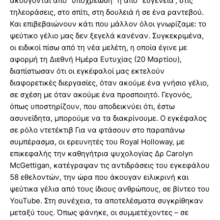
ακούγονται από “υποχρέωση” ή από “ευγένεια”, στις
τηλεοράσεις, στο σπίτι, στη δουλειά ή σε ένα ραντεβού.
Και επιβεβαιώνουν κάτι που μάλλον όλοι γνωρίζαμε: το
ψεύτικο γέλιο μας δεν ξεγελά κανέναν. Συγκεκριμένα,
οι ειδικοί πίσω από τη νέα μελέτη, η οποία έγινε με
αφορμή τη Διεθνή Ημέρα Ευτυχίας (20 Μαρτίου),
διαπίστωσαν ότι οι εγκέφαλοί μας εκτελούν
διαφορετικές διεργασίες, όταν ακούμε ένα γνήσιο γέλιο,
σε σχέση με όταν ακούμε ένα προσποιητό. Γεγονός,
όπως υποστηρίζουν, που αποδεικνύει ότι, έστω
ασυνείδητα, μπορούμε να τα διακρίνουμε. Ο εγκέφαλος
σε ρόλο ντετέκτιβ Για να φτάσουν στο παραπάνω
συμπέρασμα, οι ερευνητές του Royal Holloway, με
επικεφαλής την καθηγήτρια ψυχολογίας Δρ Carolyn
McGettigan, κατέγραψαν τις αντιδράσεις του εγκεφάλου
58 εθελοντών, την ώρα που άκουγαν ειλικρινή και
ψεύτικα γέλια από τους ίδιους ανθρώπους, σε βίντεο του
YouTube. Στη συνέχεια, τα αποτελέσματα συγκρίθηκαν
μεταξύ τους. Όπως φάνηκε, οι συμμετέχοντες – σε