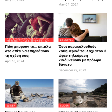
May 04, 2024
ΝΈΑ-ΕΡΓΑΣΊΑ-ΠΑΡΆΞΕΝΑ-ΙΑΤΡΙΚΆ-
LIFESTYLE
ΣΠΊΤΙ-ΟΙΚΟΝΟΜΊΑ-ΑΓΓΕΛΊΕΣ-LIVE
Πώς μπορούν τα... έπιπλα
Όσοι παρακολουθούν
στο σπίτι να επηρεάσουν
καθημερινά τουλάχιστον 3
τη σχέση σου;
ώρες τηλεόραση
κινδυνεύουν με πρόωρο
April 18, 2024
θάνατο
December 29, 2023
SLIDER
SLIDER