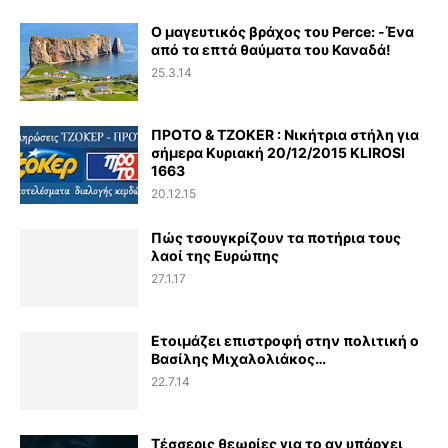
Ο μαγευτικός βράχος του Perce: -Ένα
από τα επτά θαύματα του Καναδά!
25.3.14
ΠΡΟΤΟ & TZOKER : Νικήτρια στήλη για
σήμερα Κυριακή 20/12/2015 KLIROSI
1663
20.12.15
Πώς τσουγκρίζουν τα ποτήρια τους
λαοί της Ευρώπης
27.1.17
Ετοιμάζει επιστροφή στην πολιτική ο
Βασίλης Μιχαλολιάκος…
22.7.14
Τέσσερις θεωρίες για το αν υπάρχει