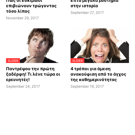
Πώς οι Εσκιμώοι
Επτά μεγάλα μυστήρια
επιβιώνουν τρώγοντας
στην ιστορία
τόσο λίπος
September 27, 2017
November 29, 2017
SLIDER
SLIDER
Παντρέψου την πρώτη
4 τρόποι για άμεση
ξαδέρφη! Τι λένε τώρα οι
ανακούφιση από το άγχος
ερευνητές!
της καθημερινότητας
September 24, 2017
September 19, 2017