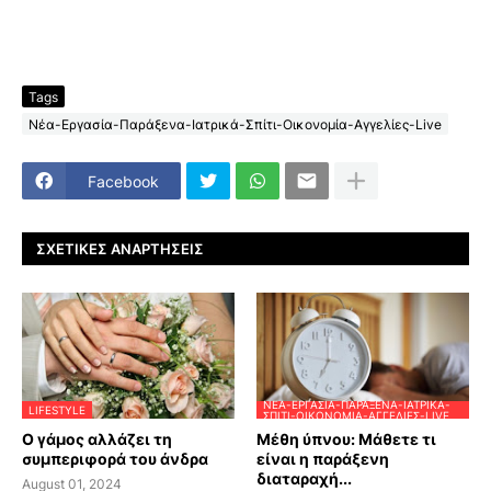
Tags
Νέα-Εργασία-Παράξενα-Ιατρικά-Σπίτι-Οικονομία-Αγγελίες-Live
Facebook
ΣΧΕΤΙΚΈΣ ΑΝΑΡΤΉΣΕΙΣ
ΝΈΑ-ΕΡΓΑΣΊΑ-ΠΑΡΆΞΕΝΑ-ΙΑΤΡΙΚΆ-
LIFESTYLE
ΣΠΊΤΙ-ΟΙΚΟΝΟΜΊΑ-ΑΓΓΕΛΊΕΣ-LIVE
Ο γάμος αλλάζει τη
Μέθη ύπνου: Μάθετε τι
συμπεριφορά του άνδρα
είναι η παράξενη
διαταραχή...
August 01, 2024