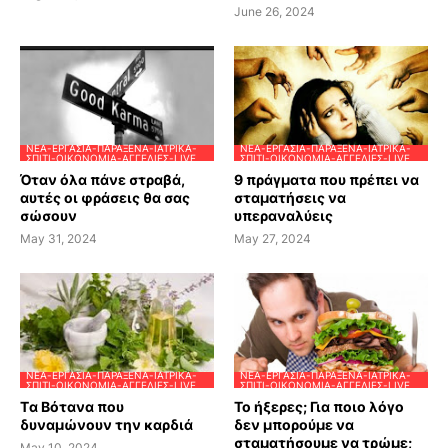
June 26, 2024
ΝΈΑ-ΕΡΓΑΣΊΑ-ΠΑΡΆΞΕΝΑ-ΙΑΤΡΙΚΆ-
ΝΈΑ-ΕΡΓΑΣΊΑ-ΠΑΡΆΞΕΝΑ-ΙΑΤΡΙΚΆ-
ΣΠΊΤΙ-ΟΙΚΟΝΟΜΊΑ-ΑΓΓΕΛΊΕΣ-LIVE
ΣΠΊΤΙ-ΟΙΚΟΝΟΜΊΑ-ΑΓΓΕΛΊΕΣ-LIVE
Όταν όλα πάνε στραβά,
9 πράγματα που πρέπει να
αυτές οι φράσεις θα σας
σταματήσεις να
σώσουν
υπεραναλύεις
May 31, 2024
May 27, 2024
ΝΈΑ-ΕΡΓΑΣΊΑ-ΠΑΡΆΞΕΝΑ-ΙΑΤΡΙΚΆ-
ΝΈΑ-ΕΡΓΑΣΊΑ-ΠΑΡΆΞΕΝΑ-ΙΑΤΡΙΚΆ-
ΣΠΊΤΙ-ΟΙΚΟΝΟΜΊΑ-ΑΓΓΕΛΊΕΣ-LIVE
ΣΠΊΤΙ-ΟΙΚΟΝΟΜΊΑ-ΑΓΓΕΛΊΕΣ-LIVE
Tα Βότανα που
Το ήξερες; Για ποιο λόγο
δυναμώνουν την καρδιά
δεν μπορούμε να
σταματήσουμε να τρώμε;
May 10, 2024