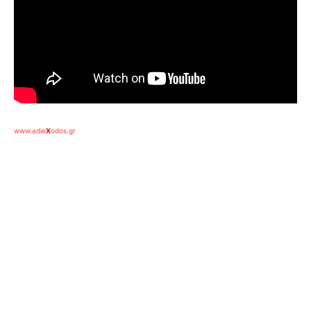
www.adie
X
odos.gr