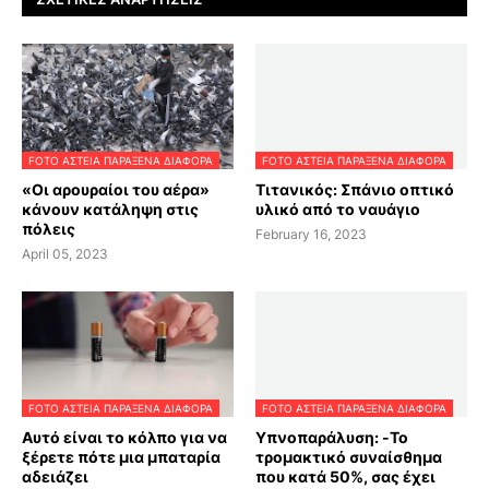
FOTO ΑΣΤΕΙΑ ΠΑΡΑΞΕΝΑ ΔΙΑΦΟΡΑ
FOTO ΑΣΤΕΙΑ ΠΑΡΑΞΕΝΑ ΔΙΑΦΟΡΑ
«Οι αρουραίοι του αέρα»
Τιτανικός: Σπάνιο οπτικό
κάνουν κατάληψη στις
υλικό από το ναυάγιο
πόλεις
February 16, 2023
April 05, 2023
FOTO ΑΣΤΕΙΑ ΠΑΡΑΞΕΝΑ ΔΙΑΦΟΡΑ
FOTO ΑΣΤΕΙΑ ΠΑΡΑΞΕΝΑ ΔΙΑΦΟΡΑ
Αυτό είναι το κόλπο για να
Υπνοπαράλυση: -Το
ξέρετε πότε μια μπαταρία
τρομακτικό συναίσθημα
αδειάζει
που κατά 50%, σας έχει