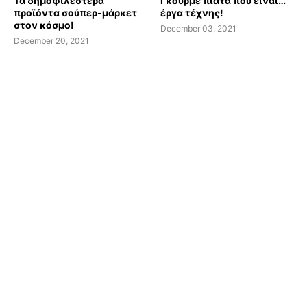
Τα δημοφιλέστερα
Γκουρμέ πιάτα που είναι…
προϊόντα σούπερ-μάρκετ
έργα τέχνης!
στον κόσμο!
December 03, 2021
December 20, 2021