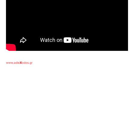
www.adie
X
odos.gr