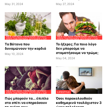
May 31, 2024
May 27, 2024
ΝΈΑ-ΕΡΓΑΣΊΑ-ΠΑΡΆΞΕΝΑ-ΙΑΤΡΙΚΆ-
ΝΈΑ-ΕΡΓΑΣΊΑ-ΠΑΡΆΞΕΝΑ-ΙΑΤΡΙΚΆ-
ΣΠΊΤΙ-ΟΙΚΟΝΟΜΊΑ-ΑΓΓΕΛΊΕΣ-LIVE
ΣΠΊΤΙ-ΟΙΚΟΝΟΜΊΑ-ΑΓΓΕΛΊΕΣ-LIVE
Tα Βότανα που
Το ήξερες; Για ποιο λόγο
δυναμώνουν την καρδιά
δεν μπορούμε να
σταματήσουμε να τρώμε;
May 10, 2024
May 04, 2024
ΝΈΑ-ΕΡΓΑΣΊΑ-ΠΑΡΆΞΕΝΑ-ΙΑΤΡΙΚΆ-
LIFESTYLE
ΣΠΊΤΙ-ΟΙΚΟΝΟΜΊΑ-ΑΓΓΕΛΊΕΣ-LIVE
Πώς μπορούν τα... έπιπλα
Όσοι παρακολουθούν
στο σπίτι να επηρεάσουν
καθημερινά τουλάχιστον 3
τη σχέση σου;
ώρες τηλεόραση