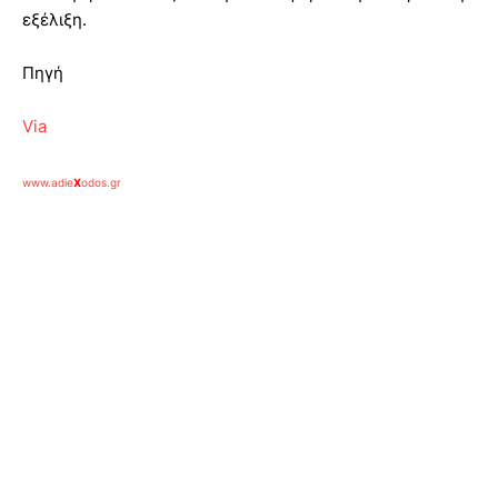
εξέλιξη.
Πηγή
Via
www.adie
X
odos.gr