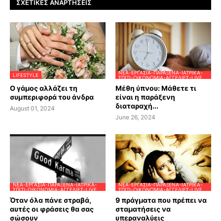
ΣΧΕΤΙΚΈΣ ΑΝΑΡΤΉΣΕΙΣ
ΝΈΑ-ΕΡΓΑΣΊΑ-ΠΑΡΆΞΕΝΑ-ΙΑΤΡΙΚΆ-
LIFESTYLE
ΣΠΊΤΙ-ΟΙΚΟΝΟΜΊΑ-ΑΓΓΕΛΊΕΣ-LIVE
Ο γάμος αλλάζει τη
Μέθη ύπνου: Μάθετε τι
συμπεριφορά του άνδρα
είναι η παράξενη
διαταραχή...
August 01, 2024
June 26, 2024
ΝΈΑ-ΕΡΓΑΣΊΑ-ΠΑΡΆΞΕΝΑ-ΙΑΤΡΙΚΆ-
ΝΈΑ-ΕΡΓΑΣΊΑ-ΠΑΡΆΞΕΝΑ-ΙΑΤΡΙΚΆ-
ΣΠΊΤΙ-ΟΙΚΟΝΟΜΊΑ-ΑΓΓΕΛΊΕΣ-LIVE
ΣΠΊΤΙ-ΟΙΚΟΝΟΜΊΑ-ΑΓΓΕΛΊΕΣ-LIVE
Όταν όλα πάνε στραβά,
9 πράγματα που πρέπει να
αυτές οι φράσεις θα σας
σταματήσεις να
σώσουν
υπεραναλύεις