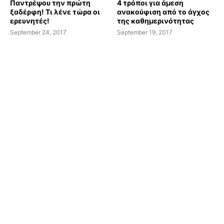
Παντρέψου την πρώτη
4 τρόποι για άμεση
ξαδέρφη! Τι λένε τώρα οι
ανακούφιση από το άγχος
ερευνητές!
της καθημερινότητας
September 24, 2017
September 19, 2017