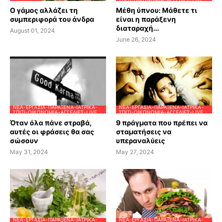
Ο γάμος αλλάζει τη
Μέθη ύπνου: Μάθετε τι
συμπεριφορά του άνδρα
είναι η παράξενη
διαταραχή...
August 01, 2024
June 26, 2024
ΝΈΑ-ΕΡΓΑΣΊΑ-ΠΑΡΆΞΕΝΑ-ΙΑΤΡΙΚΆ-
ΝΈΑ-ΕΡΓΑΣΊΑ-ΠΑΡΆΞΕΝΑ-ΙΑΤΡΙΚΆ-
ΣΠΊΤΙ-ΟΙΚΟΝΟΜΊΑ-ΑΓΓΕΛΊΕΣ-LIVE
ΣΠΊΤΙ-ΟΙΚΟΝΟΜΊΑ-ΑΓΓΕΛΊΕΣ-LIVE
Όταν όλα πάνε στραβά,
9 πράγματα που πρέπει να
αυτές οι φράσεις θα σας
σταματήσεις να
σώσουν
υπεραναλύεις
May 31, 2024
May 27, 2024
ΝΈΑ-ΕΡΓΑΣΊΑ-ΠΑΡΆΞΕΝΑ-ΙΑΤΡΙΚΆ-
ΝΈΑ-ΕΡΓΑΣΊΑ-ΠΑΡΆΞΕΝΑ-ΙΑΤΡΙΚΆ-