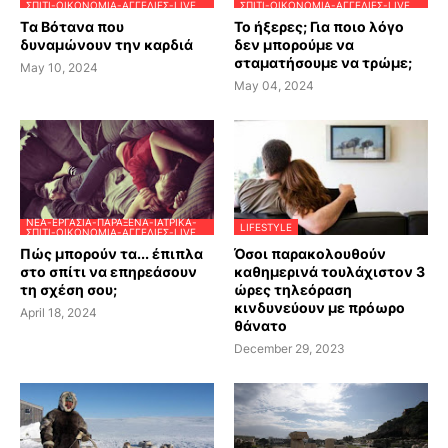
ΣΠΊΤΙ-ΟΙΚΟΝΟΜΊΑ-ΑΓΓΕΛΊΕΣ-LIVE
ΣΠΊΤΙ-ΟΙΚΟΝΟΜΊΑ-ΑΓΓΕΛΊΕΣ-LIVE
Tα Βότανα που
Το ήξερες; Για ποιο λόγο
δυναμώνουν την καρδιά
δεν μπορούμε να
σταματήσουμε να τρώμε;
May 10, 2024
May 04, 2024
ΝΈΑ-ΕΡΓΑΣΊΑ-ΠΑΡΆΞΕΝΑ-ΙΑΤΡΙΚΆ-
LIFESTYLE
ΣΠΊΤΙ-ΟΙΚΟΝΟΜΊΑ-ΑΓΓΕΛΊΕΣ-LIVE
Πώς μπορούν τα... έπιπλα
Όσοι παρακολουθούν
στο σπίτι να επηρεάσουν
καθημερινά τουλάχιστον 3
τη σχέση σου;
ώρες τηλεόραση
κινδυνεύουν με πρόωρο
April 18, 2024
θάνατο
December 29, 2023