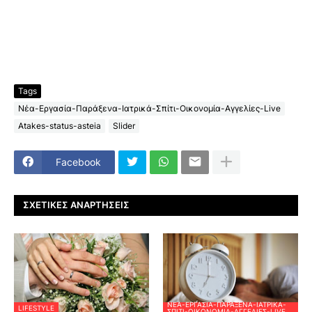
Tags
Νέα-Εργασία-Παράξενα-Ιατρικά-Σπίτι-Οικονομία-Αγγελίες-Live
Atakes-status-asteia
Slider
Facebook
ΣΧΕΤΙΚΈΣ ΑΝΑΡΤΉΣΕΙΣ
ΝΈΑ-ΕΡΓΑΣΊΑ-ΠΑΡΆΞΕΝΑ-ΙΑΤΡΙΚΆ-
LIFESTYLE
ΣΠΊΤΙ-ΟΙΚΟΝΟΜΊΑ-ΑΓΓΕΛΊΕΣ-LIVE