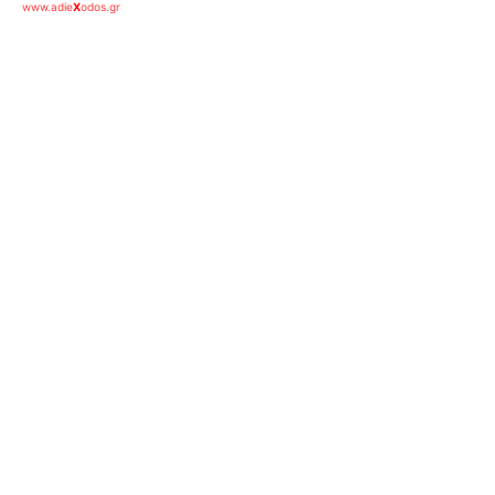
www.adie
X
odos.gr