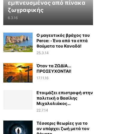
εμπνευσμένος από πίνακα
ζωγραφικής
6.3.16
Ο μαγευτικός βράχος του
Perce: -Ένα από τα επτά
θαύματα του Καναδά!
25.3.14
Όταν τα ΖΩΔΙΑ...
ΠΡΟΣΕΥΧΟΝΤΑΙ!
17.11.16
Ετοιμάζει επιστροφή στην
πολιτική ο Βασίλης
Μιχαλολιάκος…
22.7.14
Τέσσερις θεωρίες για το
αν υπάρχει ζωή μετά τον
θάνατο...