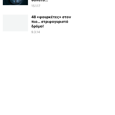
15.1.17
48 «φουρκέτες» στον
πιο… στριφογυριστό
δρόμο!
9.3.14