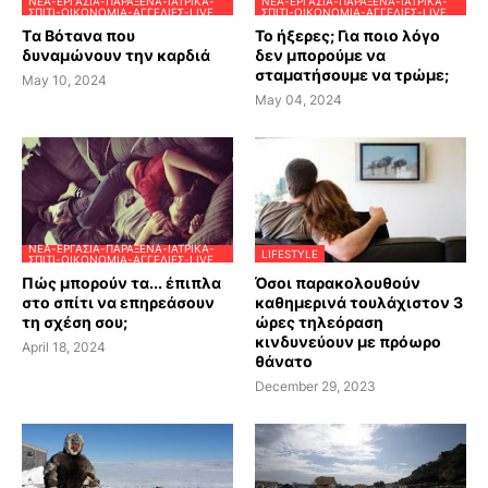
ΝΈΑ-ΕΡΓΑΣΊΑ-ΠΑΡΆΞΕΝΑ-ΙΑΤΡΙΚΆ-
ΝΈΑ-ΕΡΓΑΣΊΑ-ΠΑΡΆΞΕΝΑ-ΙΑΤΡΙΚΆ-
ΣΠΊΤΙ-ΟΙΚΟΝΟΜΊΑ-ΑΓΓΕΛΊΕΣ-LIVE
ΣΠΊΤΙ-ΟΙΚΟΝΟΜΊΑ-ΑΓΓΕΛΊΕΣ-LIVE
Tα Βότανα που
Το ήξερες; Για ποιο λόγο
δυναμώνουν την καρδιά
δεν μπορούμε να
σταματήσουμε να τρώμε;
May 10, 2024
May 04, 2024
ΝΈΑ-ΕΡΓΑΣΊΑ-ΠΑΡΆΞΕΝΑ-ΙΑΤΡΙΚΆ-
LIFESTYLE
ΣΠΊΤΙ-ΟΙΚΟΝΟΜΊΑ-ΑΓΓΕΛΊΕΣ-LIVE
Πώς μπορούν τα... έπιπλα
Όσοι παρακολουθούν
στο σπίτι να επηρεάσουν
καθημερινά τουλάχιστον 3
τη σχέση σου;
ώρες τηλεόραση
κινδυνεύουν με πρόωρο
April 18, 2024
θάνατο
December 29, 2023