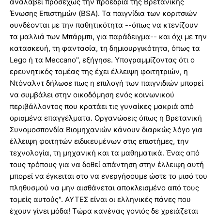
αναλάβει προσεχώς την προεδρία της Βρετανικής
Ένωσης Επιστημών (BSA). Τα παιγνίδια των κοριτσιών
συνδέονται με την παθητικότητα --όπως να κτενίζουν
τα μαλλιά των Μπάρμπι, για παράδειγμα-- και όχι με την
κατασκευή, τη φαντασία, τη δημιουργικότητα, όπως τα
Lego ή τα Meccano", εξήγησε. Υπογραμμίζοντας ότι ο
ερευνητικός τομέας της έχει έλλειψη φοιτητριών, η
Ντόναλντ δήλωσε πως η επιλογή των παιγνιδιών μπορεί
να συμβάλει στην οικοδόμηση ενός κοινωνικού
περιβάλλοντος που κρατάει τις γυναίκες μακριά από
ορισμένα επαγγέλματα. Οργανώσεις όπως η Βρετανική
Συνομοσπονδία Βιομηχανιών κάνουν διαρκώς λόγο για
έλλειψη φοιτητών ειδικευμένων στις επιστήμες, την
τεχνολογία, τη μηχανική και τα μαθηματικά. Ένας από
τους τρόπους για να δοθεί απάντηση στην έλλειψη αυτή
μπορεί να έγκειται στο να ενεργήσουμε ώστε το μισό του
πληθυσμού να μην αισθάνεται αποκλεισμένο από τους
τομείς αυτούς". AYTEΣ είναι οι ελληνικές πάνες που
έχουν γίνει μόδα! Τώρα κανένας γονιός δε χρειάζεται