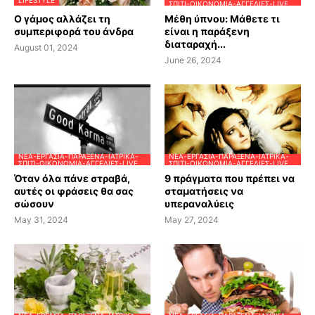
LIFESTYLE
ΣΠΊΤΙ-ΟΙΚΟΝΟΜΊΑ-ΑΓΓΕΛΊΕΣ-LIVE
Ο γάμος αλλάζει τη
Μέθη ύπνου: Μάθετε τι
συμπεριφορά του άνδρα
είναι η παράξενη
διαταραχή...
August 01, 2024
June 26, 2024
ΝΈΑ-ΕΡΓΑΣΊΑ-ΠΑΡΆΞΕΝΑ-ΙΑΤΡΙΚΆ-
ΝΈΑ-ΕΡΓΑΣΊΑ-ΠΑΡΆΞΕΝΑ-ΙΑΤΡΙΚΆ-
ΣΠΊΤΙ-ΟΙΚΟΝΟΜΊΑ-ΑΓΓΕΛΊΕΣ-LIVE
ΣΠΊΤΙ-ΟΙΚΟΝΟΜΊΑ-ΑΓΓΕΛΊΕΣ-LIVE
Όταν όλα πάνε στραβά,
9 πράγματα που πρέπει να
αυτές οι φράσεις θα σας
σταματήσεις να
σώσουν
υπεραναλύεις
May 31, 2024
May 27, 2024