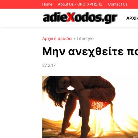
Home
About Us - ΟΡΟΙ ΧΡΗΣΗΣ
Contact Us
ΑΡΧΙ
Αρχική σελίδα
Lifestyle
Μην ανεχθείτε π
27.2.17