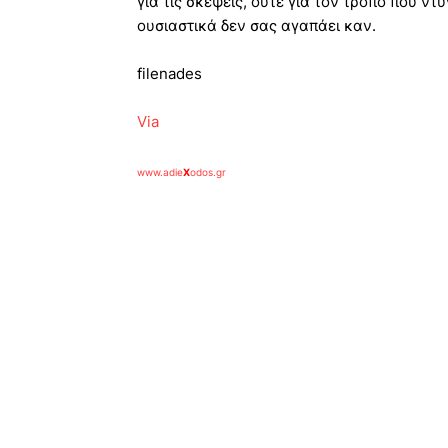
για τις σκέψεις, ούτε για τον τρόπο που ντ
ουσιαστικά δεν σας αγαπάει καν.
filenades
Via
www.adie
X
odos.gr