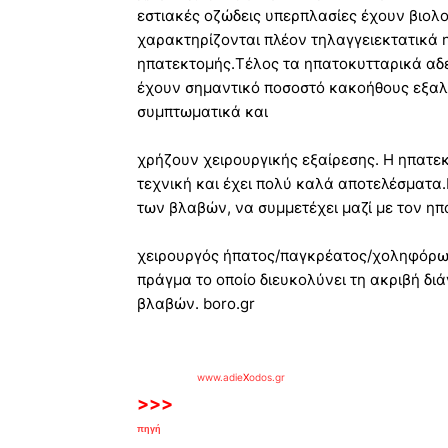
εστιακές οζώδεις υπερπλασίες έχουν βιο
χαρακτηρίζονται πλέον τηλαγγειεκτατικά
ηπατεκτομής.Τέλος τα ηπατοκυτταρικά αδε
έχουν σημαντικό ποσοστό κακοήθους εξαλ
συμπτωματικά και
χρήζουν χειρουργικής εξαίρεσης. Η ηπατεκ
τεχνική και έχει πολύ καλά αποτελέσματα.
των βλαβών, να συμμετέχει μαζί με τον ηπ
χειρουργός ήπατος/παγκρέατος/χοληφόρων
πράγμα το οποίο διευκολύνει τη ακριβή δι
βλαβών. boro.gr
www.adie
X
odos.gr
>>>
πηγή