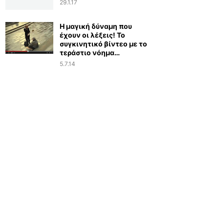
29.1.17
Η μαγική δύναμη που
έχουν οι λέξεις! Το
συγκινητικό βίντεο με το
τεράστιο νόημα…
5.7.14