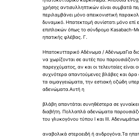
χρήσης αντισυλληπτικών είναι συμβατά πε
περιλαμβάνει μόνο απεικονιστική παρακολ
δυναμικό. Ηπατεκτομή συνίστατι μόνο επί 
επιπλοκών όπως το σύνδρομο Kasabach-Me
ηπατικής φλέβας. Γ.
Ηπατοκυτταρικό Αδένωμα / ΑδένωμαΓια δια
να χωρίζονται σε αυτές που παρουσιάζοντ
παρεγχύματος, αν και οι τελευταίες είναι ο
συχνότερα απαντούμενες βλάβες και άρα 
τα αιμαγγειώματα, την εστιακή οζώδη υπερ
αδενώματα.Αυτή η
βλάβη απαντάται συνηθέστερα σε γυναίκες
διαβήτη. Πολλαπλά αδενώματα παρουσιάζο
του γλυκογόνου τύπου I και III. Αδενωμάτ
αναβολικά στεροειδή ή ανδρογόνα.Τα ηπ