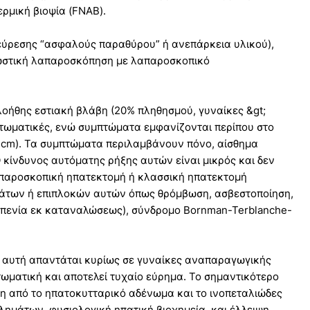
ρμική βιοψία (FNAB).
νεύρεσης “ασφαλούς παραθύρου” ή ανεπάρκεια υλικού),
νωστική λαπαροσκόπηση με λαπαροσκοπικό
οήθης εστιακή βλάβη (20% πληθησμού, γυναίκες &gt;
πτωματικές, ενώ συμπτώματα εμφανίζονται περίπου στο
 cm). Τα συμπτώματα περιλαμβάνουν πόνο, αίσθημα
 κίνδυνος αυτόματης ρήξης αυτών είναι μικρός και δεν
απαροσκοπική ηπατεκτομή ή κλασσική ηπατεκτομή
μάτων ή επιπλοκών αυτών όπως θρόμβωση, ασβεστοποίηση,
οπενία εκ καταναλώσεως), σύνδρομο Bornman-Terblanche-
 αυτή απαντάται κυρίως σε γυναίκες αναπαραγωγικής
τωματική και αποτελεί τυχαίο εύρημα. Το σημαντικότερο
ιση από το ηπατοκυτταρικό αδένωμα και το ινοπεταλιώδες
ημάτων, φυσιολογική ηπατική βιοχημεία, και έλλειψη