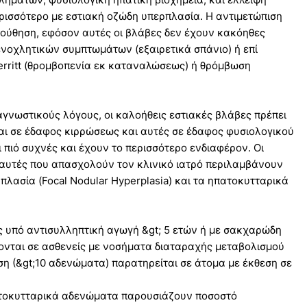
ρισσότερο με εστιακή οζώδη υπερπλασία. Η αντιμετώπιση
ούθηση, εφόσον αυτές οι βλάβες δεν έχουν κακόηθες
ενοχλητικών συμπτωμάτων (εξαιρετικά σπάνιο) ή επί
rritt (θρομβοπενία εκ καταναλώσεως) ή θρόμβωση
γνωστικούς λόγους, οι καλοήθεις εστιακές βλάβες πρέπει
αι σε έδαφος κιρρώσεως και αυτές σε έδαφος φυσιολογικού
ι πιό συχνές και έχουν το περισσότερο ενδιαφέρον. Οι
αυτές που απασχολούν τον κλινικό ιατρό περιλαμβάνουν
πλασία (Focal Nodular Hyperplasia) και τα ηπατοκυτταρικά
 υπό αντισυλληπτική αγωγή &gt; 5 ετών ή με σακχαρώδη
νται σε ασθενείς με νοσήματα διαταραχής μεταβολισμού
ωση (&gt;10 αδενώματα) παρατηρείται σε άτομα με έκθεση σε
ατοκυτταρικά αδενώματα παρουσιάζουν ποσοστό