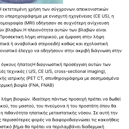
Η εκτεταμένη χρήση των σύγχρονων απεικονιστικών
το υπερηχογράφημα με ενισχυτή ηχογένειας (CE US), η
 τομογραφία (MRI) οδήγησαν σε συχνότερη ανίχνευση
ών βλαβών.Η πλειονότητα αυτών των βλαβών είναι
 Προσεκτική λήψη ιστορικού, με έμφαση στην λήψη
ικά ή αναβολικά στεροειδή) καθώς και σχολαστική
κονιστικό έλεγχο να οδηγήσουν στην ακριβή διάγνωση στην
ς όγκους ήπατοςΗ διαγνωστική προσέγγιση αυτών των
ς τεχνικές ( U/S, CE U/S, cross-sectional imaging),
κής ιατρικής (PET CT, σπινθηρογράφημα με σεσημασμένα
ερμική βιοψία (FNA, FNAB)
λήψη βιοψιών. Ιδιαίτερη πάντως προσοχή πρέπει να δωθεί
τικού, του μαστού, του πνεύμονα ή του προστάτη όπου θα
 η πιθανότητα ηπατικής μεταστατικής νόσου. Σε αυτή την
ς περισσότερες φορές να διαφοροδιαγνώσει τις κακοήθεις
ωστικό βήμα θα πρέπει να περιλαμβάνει διαδερμική