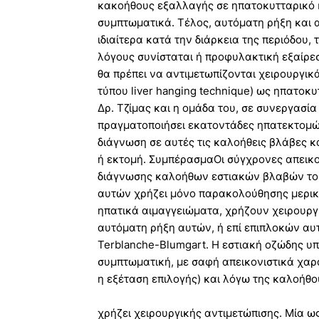
κακοήθους εξαλλαγής σε ηπατοκυτταρικό κ
συμπτωματικά. Τέλος, αυτόματη ρήξη και 
ιδιαίτερα κατά την διάρκεια της περιόδου,
λόγους συνίσταται ή προφυλακτική εξαίρε
θα πρέπει να αντιμετωπίζονται χειρουργικ
τύπου liver hanging technique) ως ηπατοκ
Δρ. Τζίμας και η ομάδα του, σε συνεργασί
πραγματοποιήσει εκατοντάδες ηπατεκτομών
διάγνωση σε αυτές τις καλοήθεις βλάβες 
ή εκτομή. ΣυμπέρασμαΟι σύγχρονες απεικο
διάγνωσης καλοήθων εστιακών βλαβών του
αυτών χρήζει μόνο παρακολούθησης μερικέ
ηπατικά αιμαγγειώματα, χρήζουν χειρουργ
αυτόματη ρήξη αυτών, ή επί επιπλοκών αυ
Terblanche-Blumgart. Η εστιακή οζώδης υπ
συμπτωματική, με σαφή απεικονιστικά χαρα
η εξέταση επιλογής) και λόγω της καλοήθο
χρήζει χειρουργικής αντιμετώπισης. Μία ω