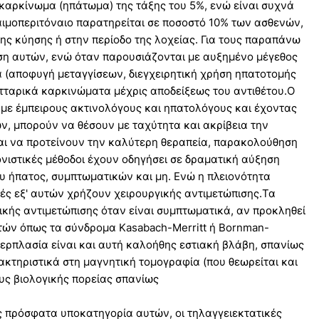
αρκίνωμα (ηπάτωμα) της τάξης του 5%, ενώ είναι συχνά
αιμοπεριτόναιο παρατηρείται σε ποσοστό 10% των ασθενών,
 της κύησης ή στην περίοδο της λοχείας. Για τους παραπάνω
ση αυτών, ενώ όταν παρουσιάζονται με αυξημένο μέγεθος
ά (αποφυγή μεταγγίσεων, διεγχειρητική χρήση ηπατοτομής
υτταρικά καρκινώματα μέχρις αποδείξεως του αντιθέτου.Ο
α με έμπειρους ακτινολόγους και ηπατολόγους και έχοντας
, μπορούν να θέσουν με ταχύτητα και ακρίβεια την
και να προτείνουν την καλύτερη θεραπεία, παρακολούθηση
νιστικές μέθοδοι έχουν οδηγήσει σε δραματική αύξηση
 ήπατος, συμπτωματικών και μη. Ενώ η πλειονότητα
ς εξ' αυτών χρήζουν χειρουργικής αντιμετώπισης.Τα
ικής αντιμετώπισης όταν είναι συμπτωματικά, αν προκληθεί
τών όπως τα σύνδρομα Κasabach-Merritt ή Bornman-
ερπλασία είναι και αυτή καλοήθης εστιακή βλάβη, σπανίως
κτηριστικά στη μαγνητική τομογραφία (που θεωρείται και
υς βιολογικής πορείας σπανίως
ς πρόσφατα υποκατηγορία αυτών, οι τηλαγγειεκτατικές