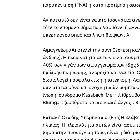
παρακέντηση (FNA) ή κατά προτίμηση διαδε
Αν και αυτό δεν είναι εφικτό (αδυναμία α
τότε το επόμενο βήμα περιλαμβάνει διαγ
υπερηχογράφημα και λήψη βιοψιών. Α.
ΑιμαγγείωμαΑποτελεί την συνηθέστερη καλ
άνδρες). Η πλειονότητα αυτών είναι ασυμ
40% των γιγάντιων αιμαγγειωμάτων (&gt;5
πρώιμης πλήρωσης, ανορεξία και ναυτία. Ο
δικαιολογεί προφυλακτική ηπατεκτομή. Λ
συνίσταται μόνο επί ενοχλητικών συμπτω
ίνωση, σύνδρομο Kasabach-Merritt (θρομβ
Blumgart (εμπύρετο και κοιλιακό άλγος). Β.
Εστιακή Οζώδης Υπερπλασία (Fnh)Η βλάβη
ηλικίας. Η πλειονότητα αυτών είναι ασυμπ
βήμα στην προσέγγιση τους, είναι η διάκρ
ηπατοκυτταρικό καρκίνωμα. Απουσία ενοχλ