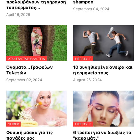
προλαμβάνουν τη γήρανση
shampoo
του δέρματος...
September 04, 2024
April 16, 2026
ATAKES-STATUS-ASTEIA
LIFESTYLE
Ονόματα... Γραφείων
10 συνηθισμένα όνειρα και
Τελετών
η ερμηνεία τους
September 02, 2024
August 26, 2024
SLIDER
LIFESTYLE
Φυσική μάσκα για τις
6 τρόποι για να διώξεις το
πανάδες σας
"κακό μάτι"