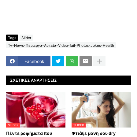
Tags
Slider
Tv-News-Περίεργα-Αστεία-Video-fail-Photos-Jokes-Health
Facebook
ΣΧΕΤΙΚΈΣ ΑΝΑΡΤΉΣΕΙΣ
SLIDER
SLIDER
Πέντε ροφήματα που
Φτιάξε μόνη σου dry