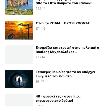
από τα επτά θαύματα του Καναδά!
25.3.14
Όταν τα ΖΩΔΙΑ... ΠΡΟΣΕΥΧΟΝΤΑΙ!
17.11.16
Ετοιμάζει επιστροφή στην πολιτική ο
Βασίλης Μιχαλολιάκος…
22.7.14
Τέσσερις θεωρίες για το αν υπάρχει
ζωή μετά τον θάνατο...
15.1.17
48 «φουρκέτες» στον πιο…
στριφογυριστό δρόμο!
9.3.14