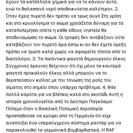
έχουν τα κατάλληλα χημικά για να το κάνουν αυτό,
ενώ το θαλασσινό νερό αποδεικνύεται καλύτερο». 2.
Όταν έχεις πυρετό δεν πρέπει να τρως αυγό Στη γρίπη
και στο κρυολόγημα το σώμα χρειάζεται δύναμη για τα
καταπολεμήσει οπότε η κάθε είδους νηστεία θα
αποδυναμώσει το σώμα. Οι τροφές δεν ανεβάζουν ούτε
κατεβάζουν τον πυρετό άρα έστω κι αν δεν έχετε όρεξη
πρέπει να τρώτε καλά χωρίς να αφαιρείτε τίποτα από το
διαιτολόγιο. 3. Τα πικάντικα φαγητά δημιουργούν έλκος
Σύγχρονες έρευνες δείχνουν ότι όχι μόνο τα καυτερά
φαγητά προκαλούν έλκος αλλά μπορούν να το
θεραπεύσουν κιόλας με την τόνωση της ροής του
αίματος στο σημείο όπου υπάρχει πρόβλημα. 4. Φάε
πολλά καρότα για να βλέπεις καλά στο σκοτάδι Αυτή η
ιστορία χρονολογείται από το Δεύτερο Παγκόσμιο
Πόλεμο όταν η Βασιλική Πολεμική Αεροπορία
προσπαθούσε να κρύψει από τη Γερμανία ότι είχε
αναπτύξει ένα υπερσύγχρονο σύστημα ραντάρ για να
παρακολουθεί τα γερμανικά βομβαρδιστικά. Η RAF