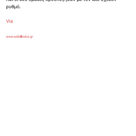
ρυθμό.
Via
www.adie
X
odos.gr