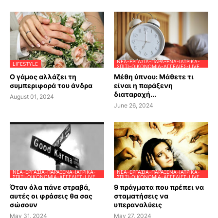
ΝΈΑ-ΕΡΓΑΣΊΑ-ΠΑΡΆΞΕΝΑ-ΙΑΤΡΙΚΆ-
LIFESTYLE
ΣΠΊΤΙ-ΟΙΚΟΝΟΜΊΑ-ΑΓΓΕΛΊΕΣ-LIVE
Ο γάμος αλλάζει τη
Μέθη ύπνου: Μάθετε τι
συμπεριφορά του άνδρα
είναι η παράξενη
διαταραχή...
August 01, 2024
June 26, 2024
ΝΈΑ-ΕΡΓΑΣΊΑ-ΠΑΡΆΞΕΝΑ-ΙΑΤΡΙΚΆ-
ΝΈΑ-ΕΡΓΑΣΊΑ-ΠΑΡΆΞΕΝΑ-ΙΑΤΡΙΚΆ-
ΣΠΊΤΙ-ΟΙΚΟΝΟΜΊΑ-ΑΓΓΕΛΊΕΣ-LIVE
ΣΠΊΤΙ-ΟΙΚΟΝΟΜΊΑ-ΑΓΓΕΛΊΕΣ-LIVE
Όταν όλα πάνε στραβά,
9 πράγματα που πρέπει να
αυτές οι φράσεις θα σας
σταματήσεις να
σώσουν
υπεραναλύεις
May 31, 2024
May 27, 2024