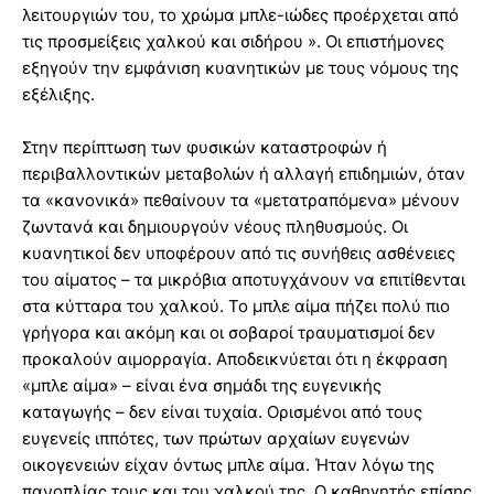
λειτουργιών του, το χρώμα μπλε-ιώδες προέρχεται από
τις προσμείξεις χαλκού και σιδήρου ». Οι επιστήμονες
εξηγούν την εμφάνιση κυανητικών με τους νόμους της
εξέλιξης.
Στην περίπτωση των φυσικών καταστροφών ή
περιβαλλοντικών μεταβολών ή αλλαγή επιδημιών, όταν
τα «κανονικά» πεθαίνουν τα «μετατραπόμενα» μένουν
ζωντανά και δημιουργούν νέους πληθυσμούς. Οι
κυανητικοί δεν υποφέρουν από τις συνήθεις ασθένειες
του αίματος – τα μικρόβια αποτυγχάνουν να επιτίθενται
στα κύτταρα του χαλκού. Το μπλε αίμα πήζει πολύ πιο
γρήγορα και ακόμη και οι σοβαροί τραυματισμοί δεν
προκαλούν αιμορραγία. Αποδεικνύεται ότι η έκφραση
«μπλε αίμα» – είναι ένα σημάδι της ευγενικής
καταγωγής – δεν είναι τυχαία. Ορισμένοι από τους
ευγενείς ιππότες, των πρώτων αρχαίων ευγενών
οικογενειών είχαν όντως μπλε αίμα. Ήταν λόγω της
πανοπλίας τους και του χαλκού της. Ο καθηγητής επίσης