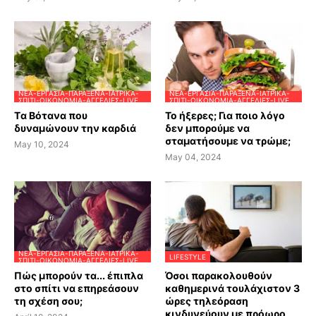
ΝΈΑ-ΕΡΓΑΣΊΑ-ΠΑΡΆΞΕΝΑ-ΙΑΤΡΙΚΆ-
ΝΈΑ-ΕΡΓΑΣΊΑ-ΠΑΡΆΞΕΝΑ-ΙΑΤΡΙΚΆ-
ΣΠΊΤΙ-ΟΙΚΟΝΟΜΊΑ-ΑΓΓΕΛΊΕΣ-LIVE
ΣΠΊΤΙ-ΟΙΚΟΝΟΜΊΑ-ΑΓΓΕΛΊΕΣ-LIVE
Tα Βότανα που
Το ήξερες; Για ποιο λόγο
δυναμώνουν την καρδιά
δεν μπορούμε να
σταματήσουμε να τρώμε;
May 10, 2024
May 04, 2024
ΝΈΑ-ΕΡΓΑΣΊΑ-ΠΑΡΆΞΕΝΑ-ΙΑΤΡΙΚΆ-
LIFESTYLE
ΣΠΊΤΙ-ΟΙΚΟΝΟΜΊΑ-ΑΓΓΕΛΊΕΣ-LIVE
Πώς μπορούν τα... έπιπλα
Όσοι παρακολουθούν
στο σπίτι να επηρεάσουν
καθημερινά τουλάχιστον 3
τη σχέση σου;
ώρες τηλεόραση
κινδυνεύουν με πρόωρο