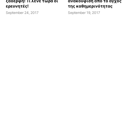
ξαδέρφη! Τι λένε τώρα οι
ανακούφιση από το άγχος
ερευνητές!
της καθημερινότητας
September 24, 2017
September 19, 2017