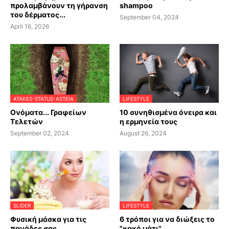
προλαμβάνουν τη γήρανση
shampoo
του δέρματος...
September 04, 2024
April 16, 2026
ATAKES-STATUS-ASTEIA
LIFESTYLE
Ονόματα... Γραφείων
10 συνηθισμένα όνειρα και
Τελετών
η ερμηνεία τους
September 02, 2024
August 26, 2024
SLIDER
LIFESTYLE
Φυσική μάσκα για τις
6 τρόποι για να διώξεις το
πανάδες σας
"κακό μάτι"