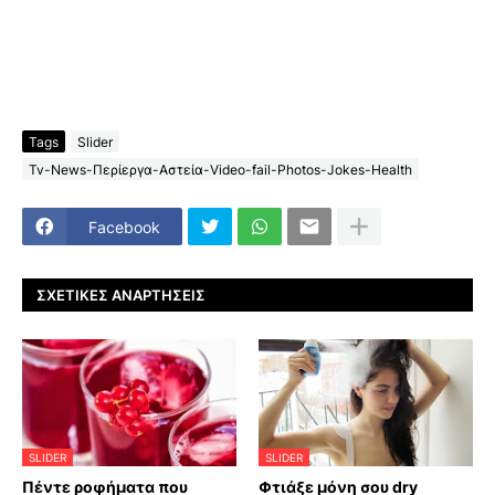
Tags
Slider
Tv-News-Περίεργα-Αστεία-Video-fail-Photos-Jokes-Health
Facebook
ΣΧΕΤΙΚΈΣ ΑΝΑΡΤΉΣΕΙΣ
SLIDER
SLIDER
Πέντε ροφήματα που
Φτιάξε μόνη σου dry