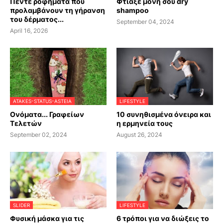
Πέντε ροφήματα που
Φτιάξε μόνη σου dry
προλαμβάνουν τη γήρανση
shampoo
του δέρματος...
September 04, 2024
April 16, 2026
ATAKES-STATUS-ASTEIA
LIFESTYLE
Ονόματα... Γραφείων
10 συνηθισμένα όνειρα και
Τελετών
η ερμηνεία τους
September 02, 2024
August 26, 2024
SLIDER
LIFESTYLE
Φυσική μάσκα για τις
6 τρόποι για να διώξεις το