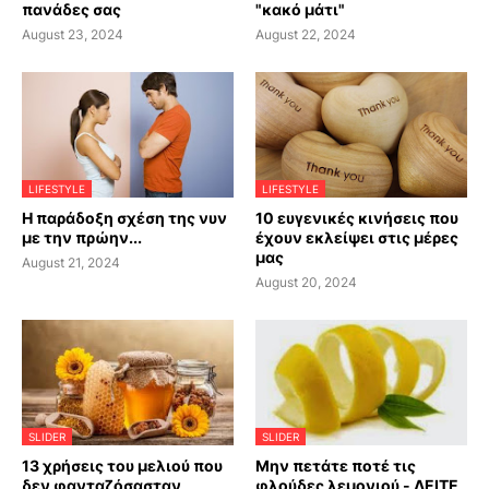
πανάδες σας
"κακό μάτι"
August 23, 2024
August 22, 2024
LIFESTYLE
LIFESTYLE
Η παράδοξη σχέση της νυν
10 ευγενικές κινήσεις που
με την πρώην...
έχουν εκλείψει στις μέρες
μας
August 21, 2024
August 20, 2024
SLIDER
SLIDER
13 χρήσεις του μελιού που
Μην πετάτε ποτέ τις
δεν φανταζόσασταν
φλούδες λεμονιού - ΔΕΙΤΕ