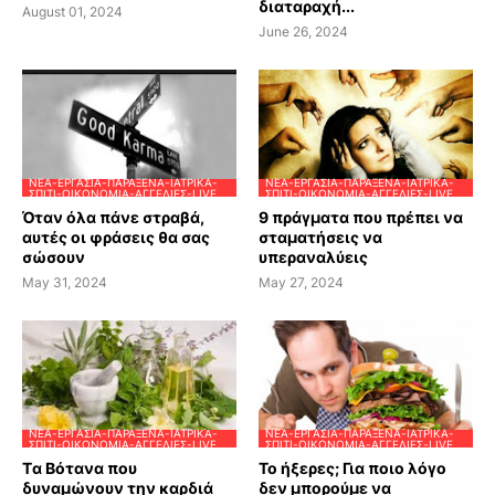
διαταραχή...
August 01, 2024
June 26, 2024
ΝΈΑ-ΕΡΓΑΣΊΑ-ΠΑΡΆΞΕΝΑ-ΙΑΤΡΙΚΆ-
ΝΈΑ-ΕΡΓΑΣΊΑ-ΠΑΡΆΞΕΝΑ-ΙΑΤΡΙΚΆ-
ΣΠΊΤΙ-ΟΙΚΟΝΟΜΊΑ-ΑΓΓΕΛΊΕΣ-LIVE
ΣΠΊΤΙ-ΟΙΚΟΝΟΜΊΑ-ΑΓΓΕΛΊΕΣ-LIVE
Όταν όλα πάνε στραβά,
9 πράγματα που πρέπει να
αυτές οι φράσεις θα σας
σταματήσεις να
σώσουν
υπεραναλύεις
May 31, 2024
May 27, 2024
ΝΈΑ-ΕΡΓΑΣΊΑ-ΠΑΡΆΞΕΝΑ-ΙΑΤΡΙΚΆ-
ΝΈΑ-ΕΡΓΑΣΊΑ-ΠΑΡΆΞΕΝΑ-ΙΑΤΡΙΚΆ-
ΣΠΊΤΙ-ΟΙΚΟΝΟΜΊΑ-ΑΓΓΕΛΊΕΣ-LIVE
ΣΠΊΤΙ-ΟΙΚΟΝΟΜΊΑ-ΑΓΓΕΛΊΕΣ-LIVE
Tα Βότανα που
Το ήξερες; Για ποιο λόγο
δυναμώνουν την καρδιά
δεν μπορούμε να