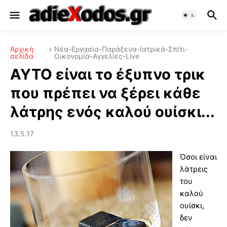
Αρχική
Νέα-Εργασία-Παράξενα-Ιατρικά-Σπίτι-
σελίδα
Οικονομία-Αγγελίες-Live
AYTO είναι το έξυπνο τρικ
που πρέπει να ξέρει κάθε
λάτρης ενός καλού ουίσκι...
13.5.17
Όσοι είναι
λάτρεις
του
καλού
ουίσκι,
δεν