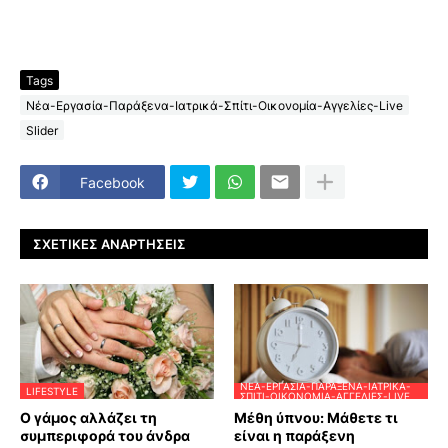
Tags
Νέα-Εργασία-Παράξενα-Ιατρικά-Σπίτι-Οικονομία-Αγγελίες-Live
Slider
Facebook
ΣΧΕΤΙΚΈΣ ΑΝΑΡΤΉΣΕΙΣ
ΝΈΑ-ΕΡΓΑΣΊΑ-ΠΑΡΆΞΕΝΑ-ΙΑΤΡΙΚΆ-
LIFESTYLE
ΣΠΊΤΙ-ΟΙΚΟΝΟΜΊΑ-ΑΓΓΕΛΊΕΣ-LIVE
Ο γάμος αλλάζει τη
Μέθη ύπνου: Μάθετε τι
συμπεριφορά του άνδρα
είναι η παράξενη