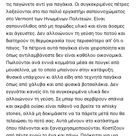
τις παγώνετε αντί για παγάκια. Οι συγκεκριμένες πέτρες
λαξεύονται στο πιο παλιό εργαστήρι σαπουνοχώματος
στο Vermont των Ηνωμένων Πολιτειών. Είναι
σαπουνόλιθος από μη πορώδες υλικό και είναι άοσμες
και άγευστες. Δεν αλλοιώνουν τη γεύση του ποτού και
διατηρούν τη θερμοκρασία τους περισσότερο απ' ότι ο
πάγος. Τα πέτρινα αυτά παγάκια είναι χειροποίητα και
όπως αντιλαμβάνεστε δεν είναι καθόλου οικονομικά.
Πωλούνται ανά εννιά κομμάτια μέσα σε πουγκί από
μουσελίνα, με το οποίο μπαίνουν στην κατάψυξη.
Φυσικά υπάρχουν κι άλλα είδη από τεχνητά παγάκια
όπως από χάλυβα και από φυσικά βοτσαλάκια. Δεν
εγγυάται κανείς ότι τα συγκεκριμένα υλικά δεν
αλλοιώνουν τη γεύση. Σε μπαρ που σερβίρουν σπάνια
και ακριβά ουίσκι είναι πιθανό να βρείτε τα whisky
stones, αλλά μη δοκιμάσετε να τα πάρετε μετά που θα
τελειώσει το ποτό σας. Αυτά μένουν στο κατάστημα
όπου πλένονται και ξαναχρησιμοποιούνται. Κοστίζουν
από πέντε ευρώ το ένα και πάνω. Πρόκειται για μια