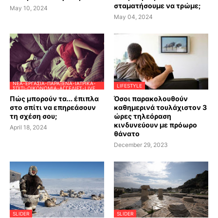
σταματήσουμε να τρώμε;
May 10, 2024
May 04, 2024
ΝΈΑ-ΕΡΓΑΣΊΑ-ΠΑΡΆΞΕΝΑ-ΙΑΤΡΙΚΆ-
LIFESTYLE
ΣΠΊΤΙ-ΟΙΚΟΝΟΜΊΑ-ΑΓΓΕΛΊΕΣ-LIVE
Πώς μπορούν τα... έπιπλα
Όσοι παρακολουθούν
στο σπίτι να επηρεάσουν
καθημερινά τουλάχιστον 3
τη σχέση σου;
ώρες τηλεόραση
κινδυνεύουν με πρόωρο
April 18, 2024
θάνατο
December 29, 2023
SLIDER
SLIDER