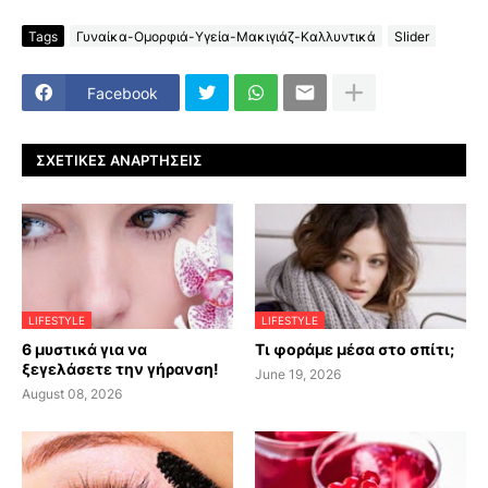
Tags
Γυναίκα-Ομορφιά-Υγεία-Μακιγιάζ-Καλλυντικά
Slider
Facebook
ΣΧΕΤΙΚΈΣ ΑΝΑΡΤΉΣΕΙΣ
LIFESTYLE
LIFESTYLE
6 μυστικά για να
Τι φοράμε μέσα στο σπίτι;
ξεγελάσετε την γήρανση!
June 19, 2026
August 08, 2026