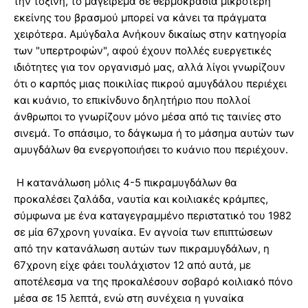
την τοξίνη, το μαγείρεμα σε θερμοκρασία μικρότερη
εκείνης του βρασμού μπορεί να κάνει τα πράγματα
χειρότερα. Αμύγδαλα Ανήκουν δικαίως στην κατηγορία
των "υπερτροφών", αφού έχουν πολλές ευεργετικές
ιδιότητες για τον οργανισμό μας, αλλά λίγοι γνωρίζουν
ότι ο καρπός μιας ποικιλίας πικρού αμυγδάλου περιέχει
και κυάνιο, το επικίνδυνο δηλητήριο που πολλοί
άνθρωποι το γνωρίζουν μόνο μέσα από τις ταινίες στο
σινεμά. Το σπάσιμο, το δάγκωμα ή το μάσημα αυτών των
αμυγδάλων θα ενεργοποιήσει το κυάνιο που περιέχουν.
Η κατανάλωση μόλις 4-5 πικραμυγδάλων θα
προκαλέσει ζαλάδα, ναυτία και κοιλιακές κράμπες,
σύμφωνα με ένα καταγεγραμμένο περιστατικό του 1982
σε μία 67χρονη γυναίκα. Εν αγνοία των επιπτώσεων
από την κατανάλωση αυτών των πικραμυγδάλων, η
67χρονη είχε φάει τουλάχιστον 12 από αυτά, με
αποτέλεσμα να της προκαλέσουν σοβαρό κοιλιακό πόνο
μέσα σε 15 λεπτά, ενώ στη συνέχεια η γυναίκα