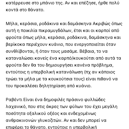
κατέρρευσε στο μπάνιο της. Αν και επέζησε, ήρθε πολύ
κοντά στο θάνατο.
Μήλα, κεράσια, ροδάκινα και δαμάσκηνα Ακριβώς όπως
αυτή η ποικιλία πικραμυγδάλων, έτσι και οι καρποί από
φρούτα όπως μήλα, κεράσια, ροδάκινα, δαμάσκηνα και
βερίκοκα περιέχουν κυάνιο, που ενεργοποιείται όταν
συνθλίβονται, ή όταν τους μασάμε. Βέβαια, το να
καταναλώσει κανείς ένα καρπό/κουκούτσι από αυτά τα
φρούτα δεν θα του δημιουργήσει κανένα πρόβλημα,
εντούτοις η υπερβολική κατανάλωση (πχ αν κάποιος
τρώει τα μήλα με τα κουκούτσια τους) είναι πιθανό να
του προκαλέσει δηλητηρίαση από κυάνιο.
Ραβέντι Είναι ένα δημοφιλές πράσινο φυλλώδες
λαχανικό, που στις άκρες των φύλων του έχει μεγάλη
ποσότητα οξαλικού οξέος και ενδεχομένως
ανθρακινονών γλυκοζιτών. Αν και δεν μπορεί να
επιφέρει το θάνατο, εντούτοις η υπερβολική