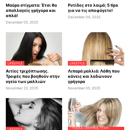
Μαύρα στίγματα: Έτσι θα
Ρυτίδες στο λαιμό; 5 tips
απαλλαγείς γρήγορα και
για να τις αποφύγετε!
απλά!
December 04, 2025
December 05, 2025
LIFESTYLE
LIFESTYLE
Αιτίες τριχόπτωσης.
Λιπαρά μαλλιά: Λάθη που
Τροφές που βοηθούν στην
κάνεις και λαδώνουν
υγεία των μαλλιών
γρήγορα
November 23, 2025
November 05, 2025
ΓΥΝΑΊΚΑ-ΟΜΟΡΦΙΆ-ΥΓΕΊΑ-
LIFESTYLE