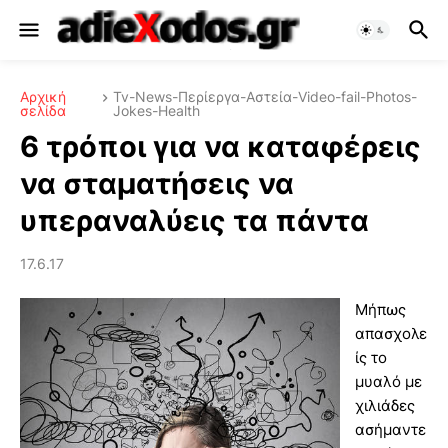
Αρχική
Tv-News-Περίεργα-Αστεία-Video-fail-Photos-
σελίδα
Jokes-Health
6 τρόποι για να καταφέρεις
να σταματήσεις να
υπεραναλύεις τα πάντα
17.6.17
Μήπως
απασχολε
ίς το
μυαλό με
χιλιάδες
ασήμαντε