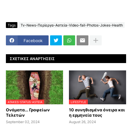
Tags
Tv-News-Περίεργα-Αστεία-Video-fail-Photos-Jokes-Health
Facebook
ΣΧΕΤΙΚΈΣ ΑΝΑΡΤΉΣΕΙΣ
ATAKES-STATUS-ASTEIA
LIFESTYLE
Ονόματα... Γραφείων
10 συνηθισμένα όνειρα και
Τελετών
η ερμηνεία τους
September 02, 2024
August 26, 2024