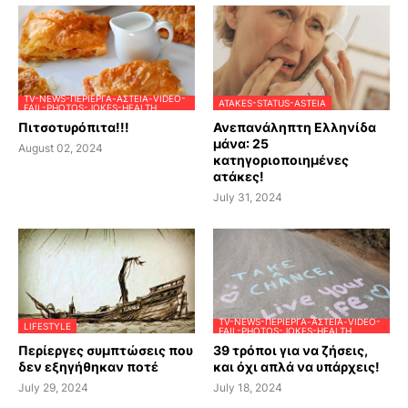
TV-NEWS-ΠΕΡΊΕΡΓΑ-ΑΣΤΕΊΑ-VIDEO-
ATAKES-STATUS-ASTEIA
FAIL-PHOTOS-JOKES-HEALTH
Πιτσοτυρόπιτα!!!
Ανεπανάληπτη Ελληνίδα
μάνα: 25
August 02, 2024
κατηγοριοποιημένες
ατάκες!
July 31, 2024
TV-NEWS-ΠΕΡΊΕΡΓΑ-ΑΣΤΕΊΑ-VIDEO-
LIFESTYLE
FAIL-PHOTOS-JOKES-HEALTH
Περίεργες συμπτώσεις που
39 τρόποι για να ζήσεις,
δεν εξηγήθηκαν ποτέ
και όχι απλά να υπάρχεις!
July 29, 2024
July 18, 2024