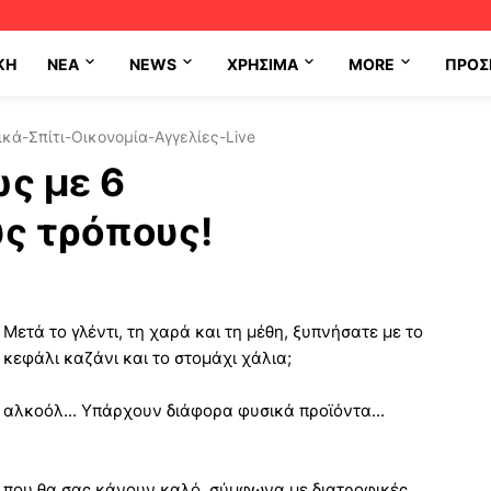
ΚΗ
NEA
NEWS
ΧΡΉΣΙΜΑ
MORE
ΠΡΟΣ
κά-Σπίτι-Οικονομία-Αγγελίες-Live
ς με 6
ς τρόπους!
Μετά το γλέντι, τη χαρά και τη μέθη, ξυπνήσατε με το
κεφάλι καζάνι και το στομάχι χάλια;
αλκοόλ... Υπάρχουν διάφορα φυσικά προϊόντα...
που θα σας κάνουν καλό, σύμφωνα με διατροφικές