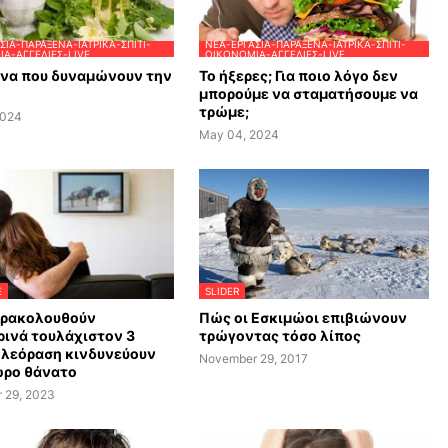
ΣΊΑ-ΠΑΡΆΞΕΝΑ-ΙΑΤΡΙΚΆ-ΣΠΊΤΙ-
ΝΈΑ-ΕΡΓΑΣΊΑ-ΠΑΡΆΞΕΝΑ-ΙΑΤΡΙΚΆ-ΣΠΊΤΙ-
Α-ΑΓΓΕΛΊΕΣ-LIVE
ΟΙΚΟΝΟΜΊΑ-ΑΓΓΕΛΊΕΣ-LIVE
ανα που δυναμώνουν την
Το ήξερες; Για ποιο λόγο δεν
μπορούμε να σταματήσουμε να
τρώμε;
2024
May 04, 2024
E
SLIDER
αρακολουθούν
Πώς οι Εσκιμώοι επιβιώνουν
ινά τουλάχιστον 3
τρώγοντας τόσο λίπος
ηλεόραση κινδυνεύουν
November 29, 2017
ωρο θάνατο
 29, 2023