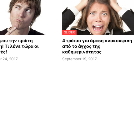
SLIDER
ψου την πρώτη
4 τρόποι για άμεση ανακούφιση
! Τι λένε τώρα οι
από το άγχος της
ές!
καθημερινότητας
r 24, 2017
September 19, 2017