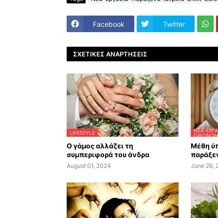
Facebook
Twitter
ΣΧΕΤΙΚΈΣ ΑΝΑΡΤΉΣΕΙΣ
ΝΈΑ-ΕΡΓΑ
LIFESTYLE
ΟΙΚΟΝΟΜΊ
Ο γάμος αλλάζει τη
Μέθη ύπ
συμπεριφορά του άνδρα
παράξεν
August 01, 2024
June 26,