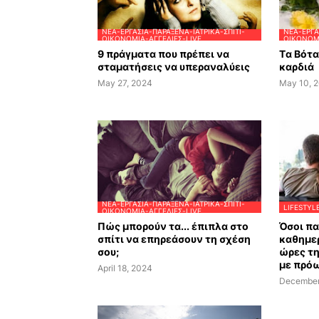
ΝΈΑ-ΕΡΓΑΣΊΑ-ΠΑΡΆΞΕΝΑ-ΙΑΤΡΙΚΆ-ΣΠΊΤΙ-
ΝΈΑ-ΕΡΓΑ
ΟΙΚΟΝΟΜΊΑ-ΑΓΓΕΛΊΕΣ-LIVE
ΟΙΚΟΝΟΜΊ
9 πράγματα που πρέπει να
Tα Βότ
σταματήσεις να υπεραναλύεις
καρδιά
May 27, 2024
May 10, 
ΝΈΑ-ΕΡΓΑΣΊΑ-ΠΑΡΆΞΕΝΑ-ΙΑΤΡΙΚΆ-ΣΠΊΤΙ-
LIFESTYL
ΟΙΚΟΝΟΜΊΑ-ΑΓΓΕΛΊΕΣ-LIVE
Πώς μπορούν τα... έπιπλα στο
Όσοι π
σπίτι να επηρεάσουν τη σχέση
καθημερ
σου;
ώρες τ
με πρό
April 18, 2024
December