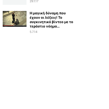
29.1.17
Η μαγική δύναμη που
έχουν οι λέξεις! Το
συγκινητικό βίντεο με το
τεράστιο νόημα…
5.7.14