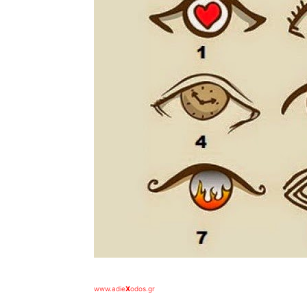
www.adie
X
odos.gr