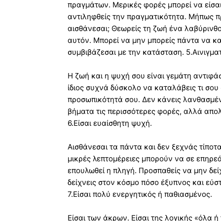
πραγμάτων. Μερικές φορές μπορεί να είσαι
αντιληφθείς την πραγματικότητα. Μήπως π
αισθάνεσαι; Θεωρείς τη ζωή ένα λαβύρινθ
αυτόν. Μπορεί να μην μπορείς πάντα να κ
συμβιβάζεσαι με την κατάσταση. 5.Αινιγματ
Η ζωή και η ψυχή σου είναι γεμάτη αντιφάσ
ίδιος συχνά δύσκολο να καταλάβεις τι σου
προσωπικότητά σου. Δεν κάνεις λανθασμέν
βήματα τις περισσότερες φορές, αλλά απολ
6.Είσαι ευαίσθητη ψυχή.
Αισθάνεσαι τα πάντα και δεν ξεχνάς τίποτα
μικρές λεπτομέρειες μπορούν να σε επηρεάσ
επουλωθεί η πληγή. Προσπαθείς να μην δείχ
δείχνεις στον κόσμο πόσο έξυπνος και εύστ
7.Είσαι πολύ ενεργητικός ή παθιασμένος.
Είσαι των άκρων. Είσαι της λογικής «όλα ή