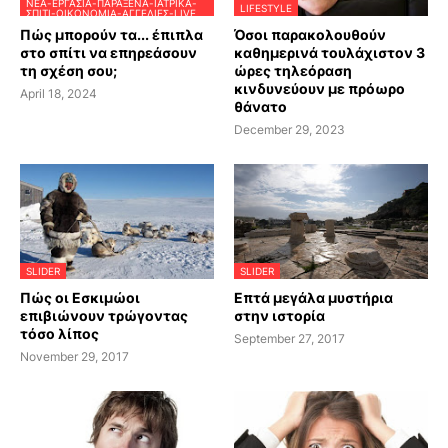
ΝΈΑ-ΕΡΓΑΣΊΑ-ΠΑΡΆΞΕΝΑ-ΙΑΤΡΙΚΆ-
LIFESTYLE
ΣΠΊΤΙ-ΟΙΚΟΝΟΜΊΑ-ΑΓΓΕΛΊΕΣ-LIVE
Πώς μπορούν τα... έπιπλα
Όσοι παρακολουθούν
στο σπίτι να επηρεάσουν
καθημερινά τουλάχιστον 3
τη σχέση σου;
ώρες τηλεόραση
κινδυνεύουν με πρόωρο
April 18, 2024
θάνατο
December 29, 2023
SLIDER
SLIDER
Πώς οι Εσκιμώοι
Επτά μεγάλα μυστήρια
επιβιώνουν τρώγοντας
στην ιστορία
τόσο λίπος
September 27, 2017
November 29, 2017