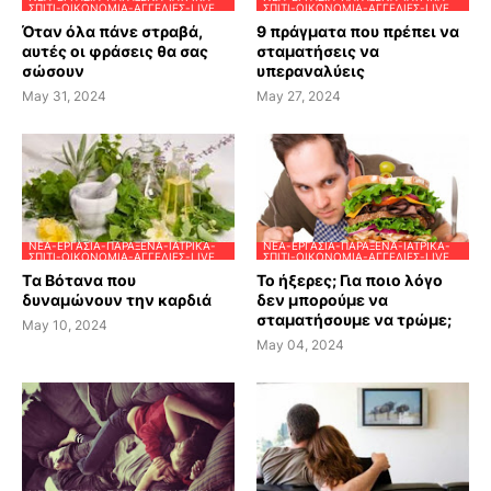
ΣΠΊΤΙ-ΟΙΚΟΝΟΜΊΑ-ΑΓΓΕΛΊΕΣ-LIVE
ΣΠΊΤΙ-ΟΙΚΟΝΟΜΊΑ-ΑΓΓΕΛΊΕΣ-LIVE
Όταν όλα πάνε στραβά,
9 πράγματα που πρέπει να
αυτές οι φράσεις θα σας
σταματήσεις να
σώσουν
υπεραναλύεις
May 31, 2024
May 27, 2024
ΝΈΑ-ΕΡΓΑΣΊΑ-ΠΑΡΆΞΕΝΑ-ΙΑΤΡΙΚΆ-
ΝΈΑ-ΕΡΓΑΣΊΑ-ΠΑΡΆΞΕΝΑ-ΙΑΤΡΙΚΆ-
ΣΠΊΤΙ-ΟΙΚΟΝΟΜΊΑ-ΑΓΓΕΛΊΕΣ-LIVE
ΣΠΊΤΙ-ΟΙΚΟΝΟΜΊΑ-ΑΓΓΕΛΊΕΣ-LIVE
Tα Βότανα που
Το ήξερες; Για ποιο λόγο
δυναμώνουν την καρδιά
δεν μπορούμε να
σταματήσουμε να τρώμε;
May 10, 2024
May 04, 2024