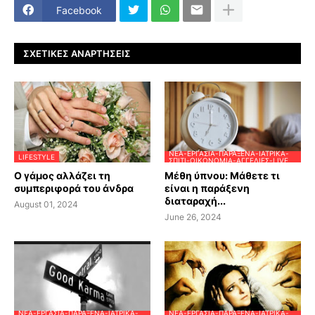
Facebook
ΣΧΕΤΙΚΈΣ ΑΝΑΡΤΉΣΕΙΣ
ΝΈΑ-ΕΡΓΑΣΊΑ-ΠΑΡΆΞΕΝΑ-ΙΑΤΡΙΚΆ-
LIFESTYLE
ΣΠΊΤΙ-ΟΙΚΟΝΟΜΊΑ-ΑΓΓΕΛΊΕΣ-LIVE
Ο γάμος αλλάζει τη
Μέθη ύπνου: Μάθετε τι
συμπεριφορά του άνδρα
είναι η παράξενη
διαταραχή...
August 01, 2024
June 26, 2024
ΝΈΑ-ΕΡΓΑΣΊΑ-ΠΑΡΆΞΕΝΑ-ΙΑΤΡΙΚΆ-
ΝΈΑ-ΕΡΓΑΣΊΑ-ΠΑΡΆΞΕΝΑ-ΙΑΤΡΙΚΆ-