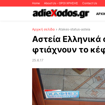
Home
About Us - ΟΡΟΙ ΧΡΗΣΗΣ
Contact Us
ΑΡΧΙ
Αρχική σελίδα
Atakes-status-asteia
Αστεία Ελληνικά
φτιάχνουν το κέφ
25.6.17