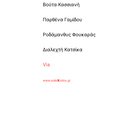
Βούτα Κασσιανή
Παρθένα Γαμίδου
Ροδάμανθυς Φουκαράς
Διαλεχτή Κατσίκα
Via
www.adie
X
odos.gr