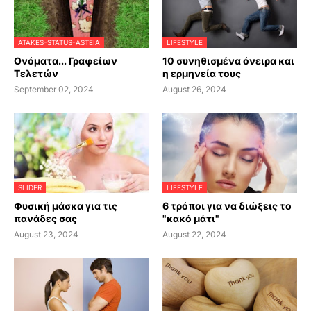
ATAKES-STATUS-ASTEIA
LIFESTYLE
Ονόματα... Γραφείων
10 συνηθισμένα όνειρα και
Τελετών
η ερμηνεία τους
September 02, 2024
August 26, 2024
SLIDER
LIFESTYLE
Φυσική μάσκα για τις
6 τρόποι για να διώξεις το
πανάδες σας
"κακό μάτι"
August 23, 2024
August 22, 2024