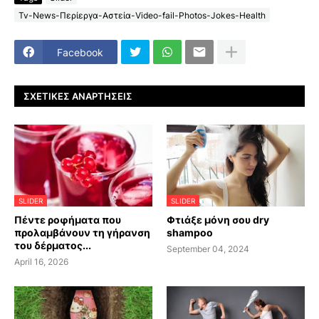
Tv-News-Περίεργα-Αστεία-Video-fail-Photos-Jokes-Health
Facebook
ΣΧΕΤΙΚΈΣ ΑΝΑΡΤΉΣΕΙΣ
SLIDER
SLIDER
Πέντε ροφήματα που
Φτιάξε μόνη σου dry
προλαμβάνουν τη γήρανση
shampoo
του δέρματος...
September 04, 2024
April 16, 2026