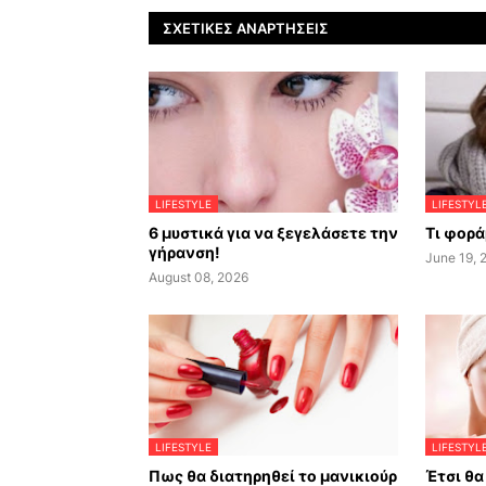
ΣΧΕΤΙΚΈΣ ΑΝΑΡΤΉΣΕΙΣ
LIFESTYLE
LIFESTYL
6 μυστικά για να ξεγελάσετε την
Τι φορά
γήρανση!
June 19, 
August 08, 2026
LIFESTYLE
LIFESTYL
Πως θα διατηρηθεί το μανικιούρ
Έτσι θα