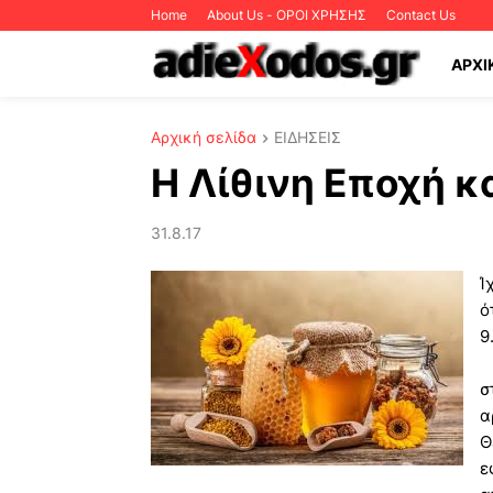
Home
About Us - ΟΡΟΙ ΧΡΗΣΗΣ
Contact Us
ΑΡΧΙ
Αρχική σελίδα
ΕΙΔΗΣΕΙΣ
Η Λίθινη Εποχή και
31.8.17
Ί
ό
9
σ
α
Θ
ε