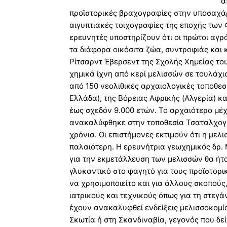
α
προϊστορικές βραχογραφίες στην υποσαχάρ
αιγυπτιακές τοιχογραφίες της εποχής των
ερευνητές υποστηρίζουν ότι οι πρώτοι αγ
τα διάφορα οικόσιτα ζώα, συντροφιάς και 
Ρίτσαρντ Έβερσεντ της Σχολής Χημείας το
χημικά ίχνη από κερί μελισσών σε τουλάχ
από 150 νεολιθικές αρχαιολογικές τοποθε
Ελλάδα), της Βόρειας Αφρικής (Αλγερία) κα
έως σχεδόν 9.000 ετών. Το αρχαιότερο μέ
ανακαλύφθηκε στην τοποθεσία Τσαταλχογιο
χρόνια. Οι επιστήμονες εκτιμούν ότι η με
παλαιότερη. Η ερευνήτρια γεωχημικός δρ.
για την εκμετάλλευση των μελισσών θα ήτα
γλυκαντικό στο φαγητό για τους προϊστορι
να χρησιμοποιείτο και για άλλους σκοπούς
ιατρικούς και τεχνικούς όπως για τη στεγά
έχουν ανακαλυφθεί ενδείξεις μελισσοκομί
Σκωτία ή στη Σκανδιναβία, γεγονός που δεί