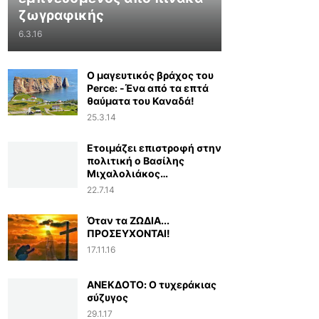
ζωγραφικής
6.3.16
Ο μαγευτικός βράχος του
Perce: -Ένα από τα επτά
θαύματα του Καναδά!
25.3.14
Ετοιμάζει επιστροφή στην
πολιτική ο Βασίλης
Μιχαλολιάκος…
22.7.14
Όταν τα ΖΩΔΙΑ...
ΠΡΟΣΕΥΧΟΝΤΑΙ!
17.11.16
ΑΝΕΚΔΟΤΟ: Ο τυχεράκιας
σύζυγος
29.1.17