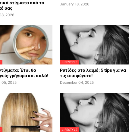
ικά στίγματα από το
January 18, 2026
ό σας
08, 2026
E
LIFESTYLE
τίγματα: Έτσι θα
Ρυτίδες στο λαιμό; 5 tips για να
είς γρήγορα και απλά!
τις αποφύγετε!
 05, 2025
December 04, 2025
E
LIFESTYLE