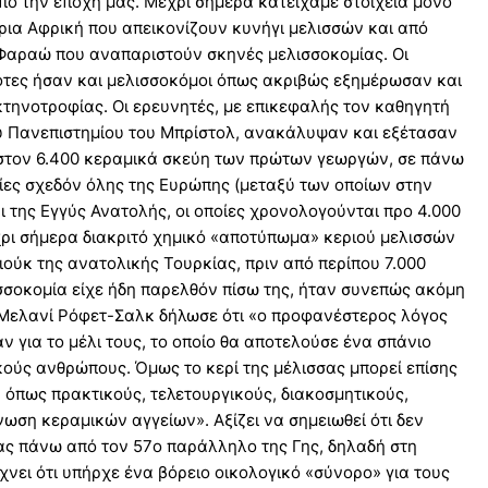
πό την εποχή μας. Μέχρι σήμερα κατείχαμε στοιχεία μόνο
ια Αφρική που απεικονίζουν κυνήγι μελισσών και από
 Φαραώ που αναπαριστούν σκηνές μελισσοκομίας. Οι
ρότες ήσαν και μελισσοκόμοι όπως ακριβώς εξημέρωσαν και
κτηνοτροφίας. Οι ερευνητές, με επικεφαλής τον καθηγητή
υ Πανεπιστημίου του Μπρίστολ, ανακάλυψαν και εξέτασαν
ιστον 6.400 κεραμικά σκεύη των πρώτων γεωργών, σε πάνω
σίες σχεδόν όλης της Ευρώπης (μεταξύ των οποίων στην
ι της Εγγύς Ανατολής, οι οποίες χρονολογούνται προ 4.000
χρι σήμερα διακριτό χημικό «αποτύπωμα» κεριού μελισσών
ύκ της ανατολικής Τουρκίας, πριν από περίπου 7.000
λισσοκομία είχε ήδη παρελθόν πίσω της, ήταν συνεπώς ακόμη
 Μελανί Ρόφετ-Σαλκ δήλωσε ότι «ο προφανέστερος λόγος
ν για το μέλι τους, το οποίο θα αποτελούσε ένα σπάνιο
κούς ανθρώπους. Όμως το κερί της μέλισσας μπορεί επίσης
, όπως πρακτικούς, τελετουργικούς, διακοσμητικούς,
νωση κεραμικών αγγείων». Αξίζει να σημειωθεί ότι δεν
ας πάνω από τον 57ο παράλληλο της Γης, δηλαδή στη
χνει ότι υπήρχε ένα βόρειο οικολογικό «σύνορο» για τους