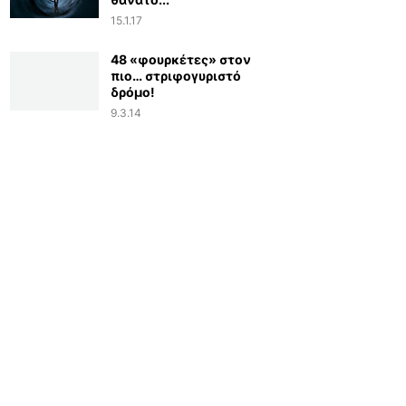
15.1.17
48 «φουρκέτες» στον
πιο… στριφογυριστό
δρόμο!
9.3.14