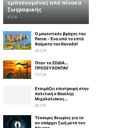
εμπνευσμένος από πίνακα
ζωγραφικής
6.3.16
Ο μαγευτικός βράχος του
Perce: -Ένα από τα επτά
θαύματα του Καναδά!
25.3.14
Όταν τα ΖΩΔΙΑ...
ΠΡΟΣΕΥΧΟΝΤΑΙ!
17.11.16
Ετοιμάζει επιστροφή στην
πολιτική ο Βασίλης
Μιχαλολιάκος…
22.7.14
Τέσσερις θεωρίες για το
αν υπάρχει ζωή μετά τον
θάνατο...