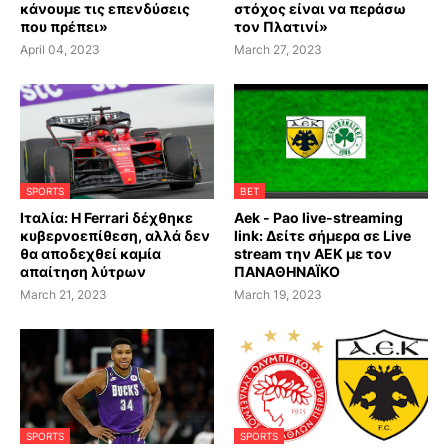
κάνουμε τις επενδύσεις
στόχος είναι να περάσω
που πρέπει»
τον Πλατινί»
April 04, 2023
March 27, 2023
SPORTS
BET
Ιταλία: Η Ferrari δέχθηκε
Aek - Pao live-streaming
κυβερνοεπίθεση, αλλά δεν
link: Δείτε σήμερα σε Live
θα αποδεχθεί καμία
stream την ΑΕΚ με τον
απαίτηση λύτρων
ΠΑΝΑΘΗΝΑΪΚΟ
March 21, 2023
March 19, 2023
SPORTS
SPORTS