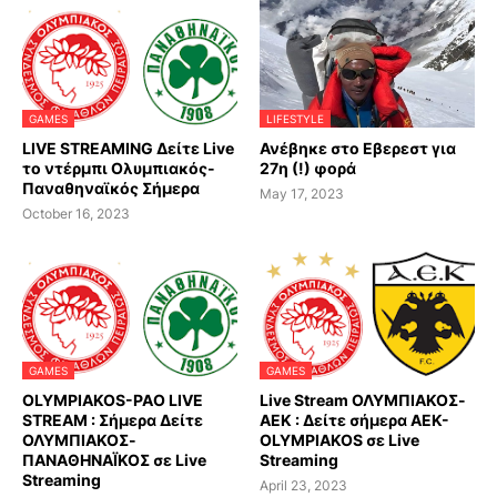
GAMES
LIFESTYLE
LIVE STREAMING Δείτε Live
Ανέβηκε στο Εβερεστ για
το ντέρμπι Ολυμπιακός-
27η (!) φορά
Παναθηναϊκός Σήμερα
May 17, 2023
October 16, 2023
GAMES
GAMES
OLYMPIAKOS-PAO LIVE
Live Stream ΟΛΥΜΠΙΑΚΟΣ-
STREAM : Σήμερα Δείτε
AEK : Δείτε σήμερα AEK-
ΟΛΥΜΠΙΑΚΟΣ-
OLYMPIAKOS σε Live
ΠΑΝΑΘΗΝΑΪΚΟΣ σε Live
Streaming
Streaming
April 23, 2023