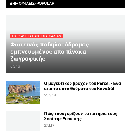
ΔΗΜΟΦΙΛΕΊΣ-POPULAR
FOTO ΑΣΤΕΙΑ ΠΑΡΑΞΕΝΑ ΔΙΑΦΟΡΑ
Φωτεινός ποδηλατόδρομος
εμπνευσμένος από πίνακα
ζωγραφικής
6.3.16
Ο μαγευτικός βράχος του Perce: -Ένα
από τα επτά θαύματα του Καναδά!
25.3.14
Πώς τσουγκρίζουν τα ποτήρια τους
λαοί της Ευρώπης
27.1.17