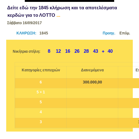
Δείτε εδώ την
1845
κλήρωση και τα αποτελέσματα
...
κερδών για το ΛΟΤΤΟ
Σάββατο 16/09/2017
ΚΛΗΡΩΣΗ:
1845
Προηγ.
Επόμ.
8
12
16
26
28
43
40
+
Νικήτρια στήλη:
Κατηγορίες επιτυχιών
Διανεμόμενα
Ε
6
300.000,00
5 + 1
5
4
3
ΛΟΤΤΟ : Νικήτρια στήλη σήμερα οι αριθμοί του loto που κληρώθηκαν
ΟΠΑΠ
... ΛΟΤΤΟ