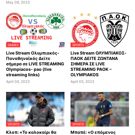
May 08, 2023
GAMES
SPORTS
Live Stream Ολυμπιακός-
Live Stream ΟΛΥΜΠΙΑΚΟΣ-
Παναθηναϊκός Δείτε
ΠΑΟΚ ΔΕΙΤΕ ΖΩΝΤΑΝΑ
σήμερα σε LIVE STREAMING
ΣΗΜΕΡΑ ΣΕ LIVE
Olympiacos- pao (live
STREAMING PAOK –
streaming links)
OLYMPIAKOS
April 09, 2023
April 05, 2023
SPORTS
SPORTS
Κλοπ: «Το καλοκαίρι θα
Μπαπέ: «Ο επόμενος