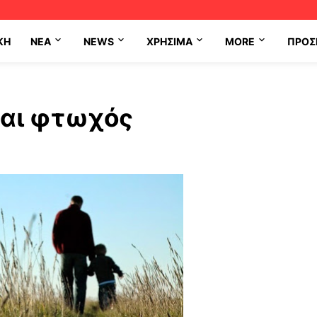
ΚΗ
NEA
NEWS
ΧΡΉΣΙΜΑ
MORE
ΠΡΟΣ
ίσαι φτωχός