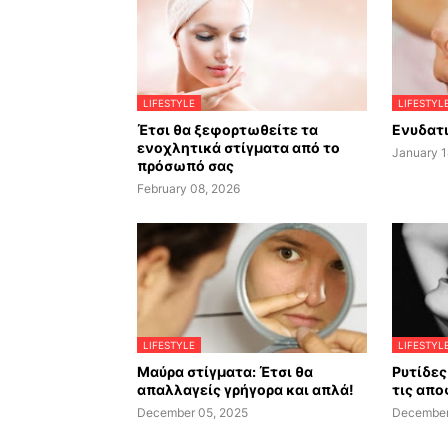
LIFESTYLE
LIFESTYL
Έτσι θα ξεφορτωθείτε τα
Ενυδατι
ενοχλητικά στίγματα από το
January 1
πρόσωπό σας
February 08, 2026
LIFESTYLE
LIFESTYL
Μαύρα στίγματα: Έτσι θα
Ρυτίδες 
απαλλαγείς γρήγορα και απλά!
τις απο
December 05, 2025
December