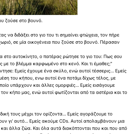
που ζούσε στο βουνό.
ς να διδάξει στο γιο του τι σημαίνει φτώχεια, τον πήρε
χωριό, σε μία οικογένεια που ζούσε στο βουνό. Πέρασαν
α στο αυτοκίνητο, ο πατέρας ρώτησε το γιο του: Πως σου
ς με το βλέμμα καρφωμένο στο κενό. Και τι έμαθες;"
ντησε: Εμείς έχουμε ένα σκύλο, ενώ αυτοί τέσσερις... Εμείς
 μέση του κήπου, ενω αυτοί ένα ποτάμι δίχως τέλος, με
ποίο υπάρχουν και άλλες ομορφιές... Εμείς εισάγουμε
τον κήπο μας, ενώ αυτοί φωτίζονται από τα αστέρια και το
δική τους μέχρι τον ορίζοντα... Εμείς αγοράζουμε το
υν γι' αυτό... Εμείς ακούμε CDs. Αυτοί απολαμβάνουν μια
και άλλα ζώα. Και όλα αυτά διακόπτονται που και που από