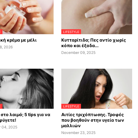
E
LIFESTYLE
κή κρέμα με μέλι
Κυτταρίτιδα; Πες αντίο χωρίς
κόπο και έξοδα...
8, 2026
December 09, 2025
E
LIFESTYLE
στο λαιμό; 5 tips για να
Αιτίες τριχόπτωσης. Τροφές
φύγετε!
που βοηθούν στην υγεία των
μαλλιών
 04, 2025
November 23, 2025