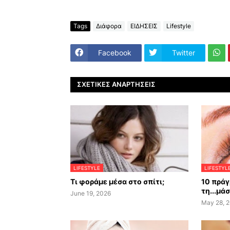
Tags
Διάφορα
ΕΙΔΗΣΕΙΣ
Lifestyle
Facebook
Twitter
ΣΧΕΤΙΚΈΣ ΑΝΑΡΤΉΣΕΙΣ
LIFESTYLE
LIFESTYL
Τι φοράμε μέσα στο σπίτι;
10 πράγ
τη...μά
June 19, 2026
May 28, 