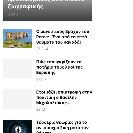
ζωγραφικής
6.3.16
Ο μαγευτικός βράχος του
Perce: -Ένα από τα επτά
θαύματα του Καναδά!
25.3.14
Πώς τσουγκρίζουν τα
ποτήρια τους λαοί της
Ευρώπης
27.1.17
Ετοιμάζει επιστροφή στην
πολιτική ο Βασίλης
Μιχαλολιάκος…
22.7.14
Τέσσερις θεωρίες για το
αν υπάρχει ζωή μετά τον
θάνατο...