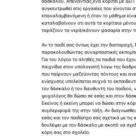
δασκάλου. Απεναντίας,ένα κορίτσι με ΔΕΠ 
συγκεντρωθεί στις εργασίες που γίνονται σ
επαναλαμβανόμενη ή όταν το μάθημα είναι 
καταλαβαίνουν οτι αυτά τα κορίτσια μένου
ταράζουν τα νερά/κάνουν φασαρία στην τ
Αν το παιδί σας όντως έχει την διαταραχή,
παρακολουθώντας συναρπαστικές εκπομπές
Για του λόγου το αληθές,τα παιδιά που έχο
παιχνίδια στον υπολογιστή λογω της διαδρ
που παίρνουν μαζεύοντας πόντους και ανε
ενίσχυσης υπολείπεται συχνά το εκπαιδευ
τον δάσκαλο ή τον διευθυντή του παιδιού,
ψυχολόγος θα δώσει σε εσάς και στον δάσ
Εκείνος ή εκείνη μπορεί να δώσει στην κό
συμπεριφορά της στην τάξη. Αν διαγνωσθει
εσάς και τον παιδίατρο σας σχετικά με τις
δουλέψει με τον δάσκαλο με σκοπό να σχε
κόρη σας στο σχολείο.