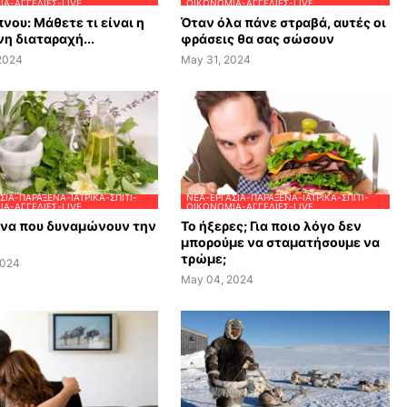
Α-ΑΓΓΕΛΊΕΣ-LIVE
ΟΙΚΟΝΟΜΊΑ-ΑΓΓΕΛΊΕΣ-LIVE
νου: Μάθετε τι είναι η
Όταν όλα πάνε στραβά, αυτές οι
η διαταραχή...
φράσεις θα σας σώσουν
 2024
May 31, 2024
ΣΊΑ-ΠΑΡΆΞΕΝΑ-ΙΑΤΡΙΚΆ-ΣΠΊΤΙ-
ΝΈΑ-ΕΡΓΑΣΊΑ-ΠΑΡΆΞΕΝΑ-ΙΑΤΡΙΚΆ-ΣΠΊΤΙ-
Α-ΑΓΓΕΛΊΕΣ-LIVE
ΟΙΚΟΝΟΜΊΑ-ΑΓΓΕΛΊΕΣ-LIVE
ανα που δυναμώνουν την
Το ήξερες; Για ποιο λόγο δεν
μπορούμε να σταματήσουμε να
τρώμε;
2024
May 04, 2024