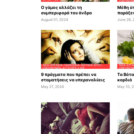
ΟΙΚΟΝΟΜΊ
Ο γάμος αλλάζει τη
Μέθη ύπ
συμπεριφορά του άνδρα
παράξεν
August 01, 2024
June 26,
ΝΈΑ-ΕΡΓΑΣΊΑ-ΠΑΡΆΞΕΝΑ-ΙΑΤΡΙΚΆ-ΣΠΊΤΙ-
ΝΈΑ-ΕΡΓΑ
ΟΙΚΟΝΟΜΊΑ-ΑΓΓΕΛΊΕΣ-LIVE
ΟΙΚΟΝΟΜΊ
9 πράγματα που πρέπει να
Tα Βότ
σταματήσεις να υπεραναλύεις
καρδιά
May 27, 2024
May 10, 