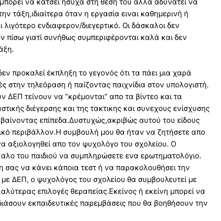
μπορεί να κάτσει ήσυχα στη θέση του αλλά αδυνατεί να
την τάξη,ιδιαίτερα όταν η εργασία ειναι καθημερινή ή
λιγότερο ενδιαφερον/διεγερτικό. Οι δάσκαλοι δεν
ν πίσω γιατί συνήθως συμπεριφέρονται καλά και δεν
άξη.
 δεν προκαλεί έκπληξη το γεγονός ότι τα πάει μια χαρά
 στην τηλεόραση ή παίζοντας παιχνίδια στον υπολογιστή.
υν ΔΕΠ τείνουν να “κρέμονται” απο τα βίντεο και τα
αστικής διέγερσης και της τακτικης και συνεχους ενίσχυσης
βαίνοντας επίπεδα.Δυστυχώς,ακριβώς αυτού του είδους
τικό περιβάλλον.Η συμβουλή μου θα ήταν να ζητήσετε απο
 να αξιολογηθεί απο τον ψυχολόγο του σχολείου. Ο
καλο του παιδιού να συμπληρώσετε ενα ερωτηματολόγιο.
ρη σας να κάνει κάποια τεστ ή να παρακολουθήσει την
 με ΔΕΠ, ο ψυχολόγος του σχολείου θα συμβουλευτεί με
 καλύτερας επιλογές θεραπείας.Εκείνος ή εκείνη μπορεί να
διάσουν εκπαιδευτικές παρεμβάσεις που θα βοηθήσουν την