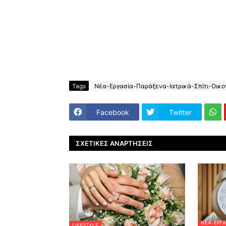
Tags
Νέα-Εργασία-Παράξενα-Ιατρικά-Σπίτι-Οικον
Facebook
Twitter
ΣΧΕΤΙΚΈΣ ΑΝΑΡΤΉΣΕΙΣ
ΝΈΑ-ΕΡΓΑ
LIFESTYLE