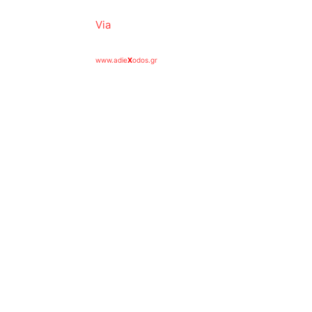
Via
www.adie
X
odos.gr