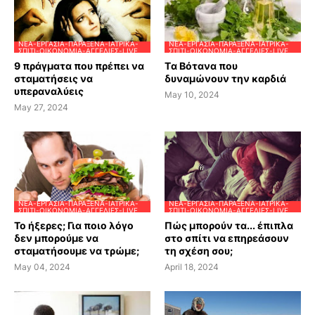
ΝΈΑ-ΕΡΓΑΣΊΑ-ΠΑΡΆΞΕΝΑ-ΙΑΤΡΙΚΆ-
ΝΈΑ-ΕΡΓΑΣΊΑ-ΠΑΡΆΞΕΝΑ-ΙΑΤΡΙΚΆ-
ΣΠΊΤΙ-ΟΙΚΟΝΟΜΊΑ-ΑΓΓΕΛΊΕΣ-LIVE
ΣΠΊΤΙ-ΟΙΚΟΝΟΜΊΑ-ΑΓΓΕΛΊΕΣ-LIVE
9 πράγματα που πρέπει να
Tα Βότανα που
σταματήσεις να
δυναμώνουν την καρδιά
υπεραναλύεις
May 10, 2024
May 27, 2024
ΝΈΑ-ΕΡΓΑΣΊΑ-ΠΑΡΆΞΕΝΑ-ΙΑΤΡΙΚΆ-
ΝΈΑ-ΕΡΓΑΣΊΑ-ΠΑΡΆΞΕΝΑ-ΙΑΤΡΙΚΆ-
ΣΠΊΤΙ-ΟΙΚΟΝΟΜΊΑ-ΑΓΓΕΛΊΕΣ-LIVE
ΣΠΊΤΙ-ΟΙΚΟΝΟΜΊΑ-ΑΓΓΕΛΊΕΣ-LIVE
Το ήξερες; Για ποιο λόγο
Πώς μπορούν τα... έπιπλα
δεν μπορούμε να
στο σπίτι να επηρεάσουν
σταματήσουμε να τρώμε;
τη σχέση σου;
May 04, 2024
April 18, 2024