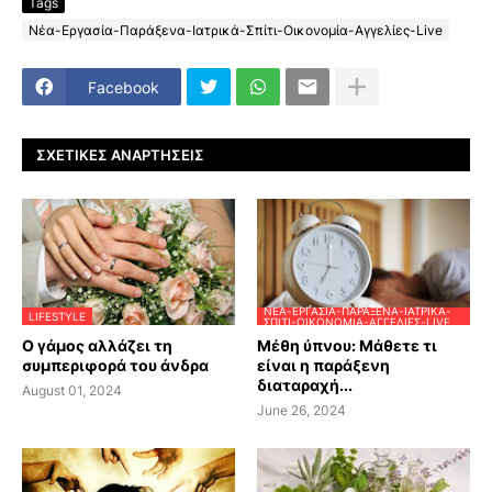
Tags
Νέα-Εργασία-Παράξενα-Ιατρικά-Σπίτι-Οικονομία-Αγγελίες-Live
Facebook
ΣΧΕΤΙΚΈΣ ΑΝΑΡΤΉΣΕΙΣ
ΝΈΑ-ΕΡΓΑΣΊΑ-ΠΑΡΆΞΕΝΑ-ΙΑΤΡΙΚΆ-
LIFESTYLE
ΣΠΊΤΙ-ΟΙΚΟΝΟΜΊΑ-ΑΓΓΕΛΊΕΣ-LIVE
Ο γάμος αλλάζει τη
Μέθη ύπνου: Μάθετε τι
συμπεριφορά του άνδρα
είναι η παράξενη
διαταραχή...
August 01, 2024
June 26, 2024