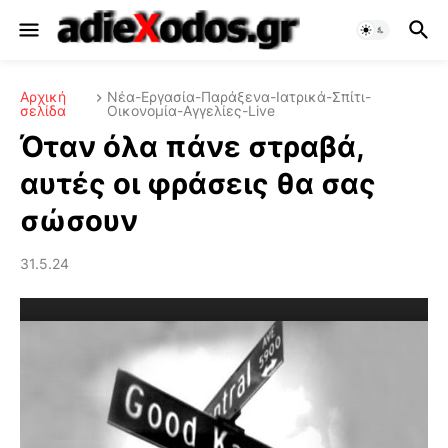
Αρχική
Νέα-Εργασία-Παράξενα-Ιατρικά-Σπίτι-
σελίδα
Οικονομία-Αγγελίες-Live
Όταν όλα πάνε στραβά,
αυτές οι φράσεις θα σας
σώσουν
31.5.24