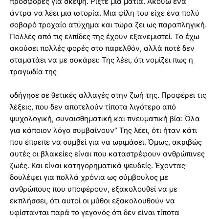
πρόσφορες για σκέψη. Ρίξτε μια ματιά. Ακούω ένα
άντρα να λέει μια ιστορία. Μια φίλη του είχε ένα πολύ
σοβαρό τροχαίο ατύχημα και τώρα ζει ως παραπληγική.
Πολλές από τις ελπίδες της έχουν εξανεμιστεί. Το έχω
ακούσει πολλές φορές στο παρελθόν, αλλά ποτέ δεν
σταματάει να με σοκάρει: Της λέει, ότι νομίζει πως η
τραγωδία της
οδήγησε σε θετικές αλλαγές στην ζωή της. Προφέρει τις
λέξεις, που δεν αποτελούν τίποτα λιγότερο από
ψυχολογική, συναισθηματική και πνευματική βία: Όλα
για κάποιον λόγο συμβαίνουν” Της λέει, ότι ήταν κάτι
που έπρεπε να συμβεί για να ωριμάσει. Όμως, ακριβώς
αυτές οι βλακείες είναι που καταστρέφουν ανθρώπινες
ζωές. Και είναι κατηγορηματικά ψευδείς. Έχοντας
δουλέψει για πολλά χρόνια ως σύμβουλος με
ανθρώπους που υποφέρουν, εξακολουθεί να με
εκπλήσσει, ότι αυτοί οι μύθοι εξακολουθούν να
υφίστανται παρά το γεγονός ότι δεν είναι τίποτα