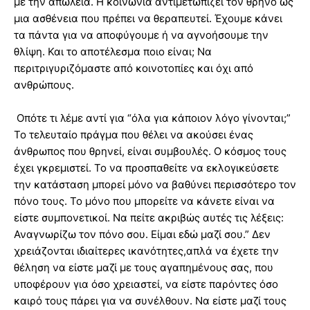
με την απώλεια. Η κοινωνία αντιμετωπίζει τον θρήνο ως
μια ασθένεια που πρέπει να θεραπευτεί. Έχουμε κάνει
τα πάντα για να αποφύγουμε ή να αγνοήσουμε την
θλίψη. Και το αποτέλεσμα ποιο είναι; Να
περιτριγυριζόμαστε από κοινοτοπίες και όχι από
ανθρώπους.
Οπότε τι λέμε αντί για “όλα για κάποιον λόγο γίνονται;”
Το τελευταίο πράγμα που θέλει να ακούσει ένας
άνθρωπος που θρηνεί, είναι συμβουλές. Ο κόσμος τους
έχει γκρεμιστεί. Το να προσπαθείτε να εκλογικεύσετε
την κατάσταση μπορεί μόνο να βαθύνει περισσότερο τον
πόνο τους. Το μόνο που μπορείτε να κάνετε είναι να
είστε συμπονετικοί. Να πείτε ακριβώς αυτές τις λέξεις:
Αναγνωρίζω τον πόνο σου. Είμαι εδώ μαζί σου.” Δεν
χρειάζονται ιδιαίτερες ικανότητες,απλά να έχετε την
θέληση να είστε μαζί με τους αγαπημένους σας, που
υποφέρουν για όσο χρειαστεί, να είστε παρόντες όσο
καιρό τους πάρει για να συνέλθουν. Να είστε μαζί τους