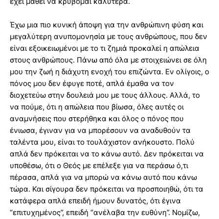
έχει μάθει να κρύβομαι καλύτερα.
Έχω μια πιο κυνική άποψη για την ανθρώπινη φύση και
μεγαλύτερη ανυπομονησία με τους ανθρώπους, που δεν
είναι εξοικειωμένοι με το τι ζημιά προκαλεί η απώλεια
στους ανθρώπους. Πάνω από όλα με στοιχειώνει σε όλη
μου την ζωή η διάχυτη ενοχή του επιζώντα. Εν ολίγοις, ο
πόνος μου δεν έφυγε ποτέ, απλά έμαθα να τον
διοχετεύω στην δουλειά μου με τους άλλους. Αλλά, το
να πούμε, ότι η απώλεια που βίωσα, όλες αυτές οι
αναμνήσεις που στερήθηκα και όλος ο πόνος που
ένιωσα, έγιναν για να μπορέσουν να αναδυθούν τα
ταλέντα μου, είναι το τουλάχιστον ανήκουστο. Πολύ
απλά δεν πρόκειται να το κάνω αυτό. Δεν πρόκειται να
υποθέσω, ότι ο Θεός με επέλεξε για να περάσω ό,τι
πέρασα, απλά για να μπορώ να κάνω αυτό που κάνω
τώρα. Και σίγουρα δεν πρόκειται να προσποιηθώ, ότι τα
κατάφερα απλά επειδή ήμουν δυνατός, ότι έγινα
“επιτυχημένος”, επειδή “ανέλαβα την ευθύνη”. Νομίζω,