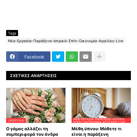
Tags
Νέα-Εργασία-Παράξενα-Ιατρικά-Σπίτι-Οικονομία-Αγγελίες-Live
Facebook
ΣΧΕΤΙΚΈΣ ΑΝΑΡΤΉΣΕΙΣ
ΝΈΑ-ΕΡΓΑΣΊΑ-ΠΑΡΆΞΕΝΑ-ΙΑΤΡΙΚΆ-
LIFESTYLE
ΣΠΊΤΙ-ΟΙΚΟΝΟΜΊΑ-ΑΓΓΕΛΊΕΣ-LIVE
Ο γάμος αλλάζει τη
Μέθη ύπνου: Μάθετε τι
συμπεριφορά του άνδρα
είναι η παράξενη