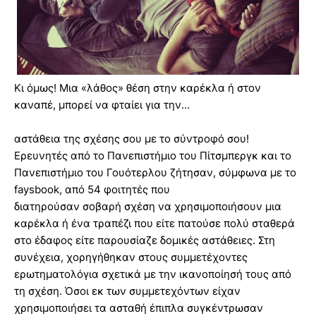
Κι όμως! Μια «λάθος» θέση στην καρέκλα ή στον
καναπέ, μπορεί να φταίει για την…
αστάθεια της σχέσης σου με το σύντροφό σου!
Ερευνητές από το Πανεπιστήμιο του Πίτσμπεργκ και το
Πανεπιστήμιο του Γουότερλου ζήτησαν, σύμφωνα με το
faysbook, από 54 φοιτητές που
διατηρούσαν σοβαρή σχέση να χρησιμοποιήσουν μια
καρέκλα ή ένα τραπέζι που είτε πατούσε πολύ σταθερά
στο έδαφος είτε παρουσίαζε δομικές αστάθειες. Στη
συνέχεια, χορηγήθηκαν στους συμμετέχοντες
ερωτηματολόγια σχετικά με την ικανοποίησή τους από
τη σχέση. Όσοι εκ των συμμετεχόντων είχαν
χρησιμοποιήσει τα ασταθή έπιπλα συγκέντρωσαν