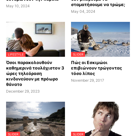
σταματήσουμε να τρώμε;
May 10, 2024
May 04, 2024
LIFESTYLE
SLIDER
Όσοι παρακολουθούν
Πώς οι Εσκιμώοι
καθημερινά τουλάχιστον 3
επιβιώνουν τρώγοντας
ώρες τηλεόραση
τόσο λίπος
κινδυνεύουν με πρόωρο
November 29, 2017
θάνατο
December 29, 2023
SLIDER
SLIDER