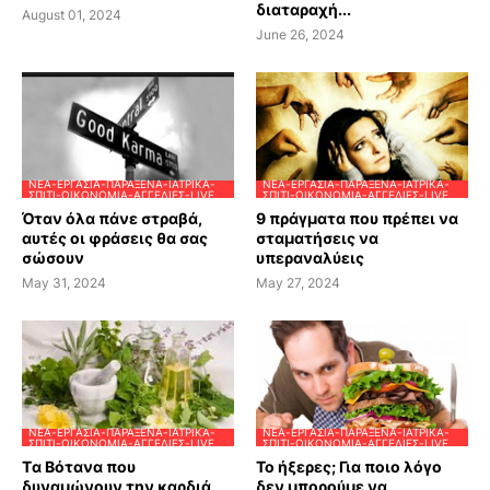
διαταραχή...
August 01, 2024
June 26, 2024
ΝΈΑ-ΕΡΓΑΣΊΑ-ΠΑΡΆΞΕΝΑ-ΙΑΤΡΙΚΆ-
ΝΈΑ-ΕΡΓΑΣΊΑ-ΠΑΡΆΞΕΝΑ-ΙΑΤΡΙΚΆ-
ΣΠΊΤΙ-ΟΙΚΟΝΟΜΊΑ-ΑΓΓΕΛΊΕΣ-LIVE
ΣΠΊΤΙ-ΟΙΚΟΝΟΜΊΑ-ΑΓΓΕΛΊΕΣ-LIVE
Όταν όλα πάνε στραβά,
9 πράγματα που πρέπει να
αυτές οι φράσεις θα σας
σταματήσεις να
σώσουν
υπεραναλύεις
May 31, 2024
May 27, 2024
ΝΈΑ-ΕΡΓΑΣΊΑ-ΠΑΡΆΞΕΝΑ-ΙΑΤΡΙΚΆ-
ΝΈΑ-ΕΡΓΑΣΊΑ-ΠΑΡΆΞΕΝΑ-ΙΑΤΡΙΚΆ-
ΣΠΊΤΙ-ΟΙΚΟΝΟΜΊΑ-ΑΓΓΕΛΊΕΣ-LIVE
ΣΠΊΤΙ-ΟΙΚΟΝΟΜΊΑ-ΑΓΓΕΛΊΕΣ-LIVE
Tα Βότανα που
Το ήξερες; Για ποιο λόγο
δυναμώνουν την καρδιά
δεν μπορούμε να