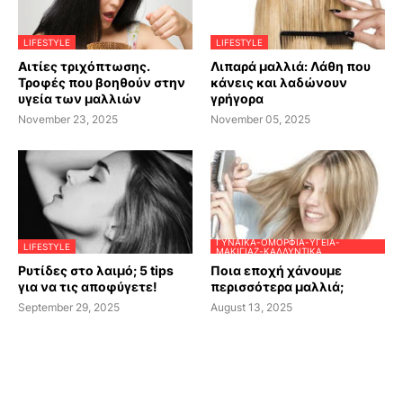
LIFESTYLE
LIFESTYLE
Αιτίες τριχόπτωσης.
Λιπαρά μαλλιά: Λάθη που
Τροφές που βοηθούν στην
κάνεις και λαδώνουν
υγεία των μαλλιών
γρήγορα
November 23, 2025
November 05, 2025
ΓΥΝΑΊΚΑ-ΟΜΟΡΦΙΆ-ΥΓΕΊΑ-
LIFESTYLE
ΜΑΚΙΓΙΆΖ-ΚΑΛΛΥΝΤΙΚΆ
Ρυτίδες στο λαιμό; 5 tips
Ποια εποχή χάνουμε
για να τις αποφύγετε!
περισσότερα μαλλιά;
September 29, 2025
August 13, 2025