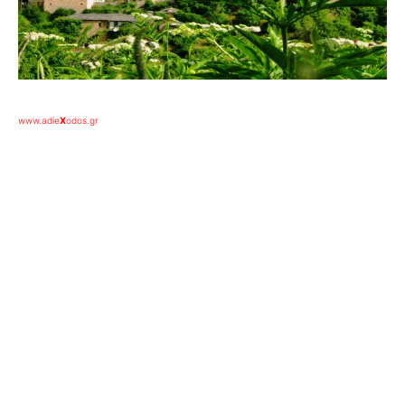
www.adie
X
odos.gr