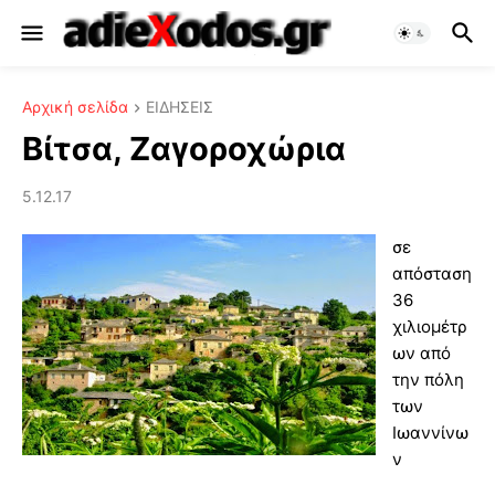
Αρχική σελίδα
ΕΙΔΗΣΕΙΣ
Βίτσα, Ζαγοροχώρια
5.12.17
σε
απόσταση
36
χιλιομέτρ
ων από
την πόλη
των
Ιωαννίνω
ν