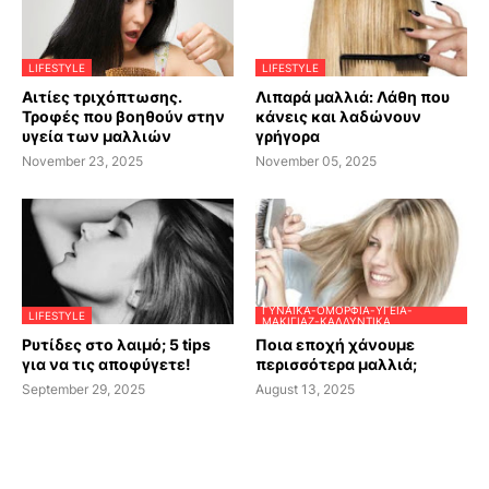
LIFESTYLE
LIFESTYLE
Αιτίες τριχόπτωσης.
Λιπαρά μαλλιά: Λάθη που
Τροφές που βοηθούν στην
κάνεις και λαδώνουν
υγεία των μαλλιών
γρήγορα
November 23, 2025
November 05, 2025
ΓΥΝΑΊΚΑ-ΟΜΟΡΦΙΆ-ΥΓΕΊΑ-
LIFESTYLE
ΜΑΚΙΓΙΆΖ-ΚΑΛΛΥΝΤΙΚΆ
Ρυτίδες στο λαιμό; 5 tips
Ποια εποχή χάνουμε
για να τις αποφύγετε!
περισσότερα μαλλιά;
September 29, 2025
August 13, 2025