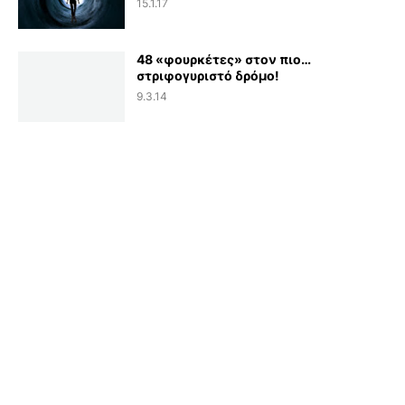
15.1.17
48 «φουρκέτες» στον πιο…
στριφογυριστό δρόμο!
9.3.14