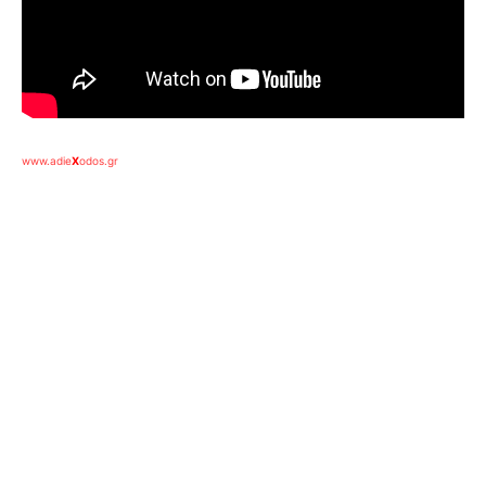
www.adie
X
odos.gr