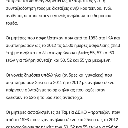
επιτρέπεται να αναγνωριστεί ως πλασματικός για τη
συνταξιοδότησή τους με διατάξεις ανήλικου τέκνου, ενώ,
αντίθετα, επιτρέπεται για γονείς ανηλίκων του δημόσιου
τομέα.
Οι μητέρες που ασφαλίστηκαν πριν από το 1993 στο ΙΚΑ και
συμπλήρωσαν ως το 2012 τις 5.500 ημέρες ασφάλισης (18,3
έτη) με ανήλικο παιδί κατοχυρώνουν ηλικίες 55, 57 και 60
ετών για πλήρη σύνταξη και 50, 52 και 55 για μειωμένη.
Οι γονείς δημόσιοι υπάλληλοι (άνδρες και γυναίκες) που
συμπλήρωσαν 25ετία το 2011 ή το 2012 με ανήλικο τέκνο
παίρνουν σύνταξη με το όριο ηλικίας που ισχύει όταν
κλείσουν το 52ο ή το 55ο έτος αντίστοιχα.
Οι μητέρες ασφαλισμένες σε Ταμεία ΔΕΚΟ – τραπεζών πριν
από το 1993 που είχαν ανήλικο τέκνο και 25ετία ως το 2012
κατοχυρώνουν τις ηλικίες των 50, 52 και 55 ετών για πλήρη