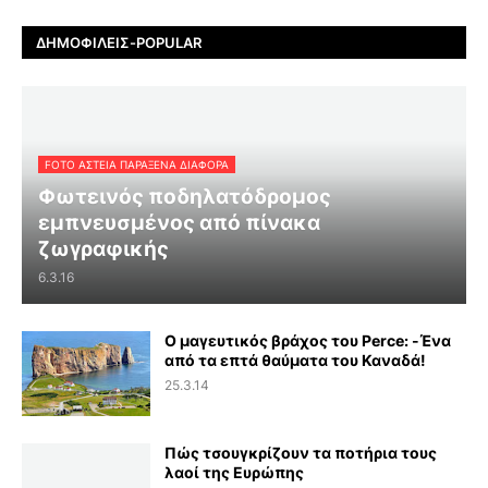
ΔΗΜΟΦΙΛΕΊΣ-POPULAR
FOTO ΑΣΤΕΙΑ ΠΑΡΑΞΕΝΑ ΔΙΑΦΟΡΑ
Φωτεινός ποδηλατόδρομος
εμπνευσμένος από πίνακα
ζωγραφικής
6.3.16
Ο μαγευτικός βράχος του Perce: -Ένα
από τα επτά θαύματα του Καναδά!
25.3.14
Πώς τσουγκρίζουν τα ποτήρια τους
λαοί της Ευρώπης