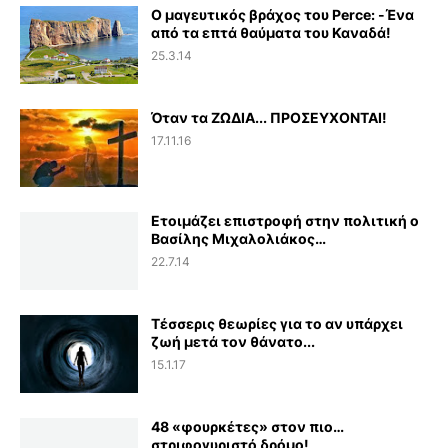
Ο μαγευτικός βράχος του Perce: -Ένα
από τα επτά θαύματα του Καναδά!
25.3.14
Όταν τα ΖΩΔΙΑ... ΠΡΟΣΕΥΧΟΝΤΑΙ!
17.11.16
Ετοιμάζει επιστροφή στην πολιτική ο
Βασίλης Μιχαλολιάκος…
22.7.14
Τέσσερις θεωρίες για το αν υπάρχει
ζωή μετά τον θάνατο...
15.1.17
48 «φουρκέτες» στον πιο…
στριφογυριστό δρόμο!