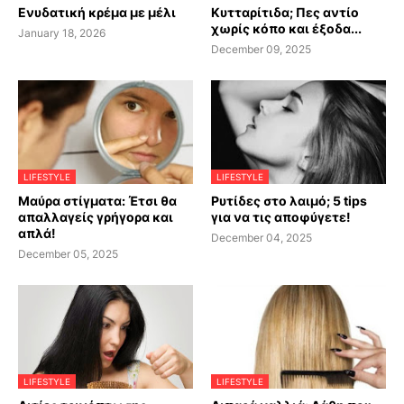
Ενυδατική κρέμα με μέλι
Κυτταρίτιδα; Πες αντίο
χωρίς κόπο και έξοδα...
January 18, 2026
December 09, 2025
LIFESTYLE
LIFESTYLE
Μαύρα στίγματα: Έτσι θα
Ρυτίδες στο λαιμό; 5 tips
απαλλαγείς γρήγορα και
για να τις αποφύγετε!
απλά!
December 04, 2025
December 05, 2025
LIFESTYLE
LIFESTYLE