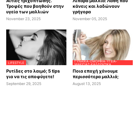
Αιτίες τριχόπτωσης.
Λιπαρά μαλλιά: Λάθη που
Τροφές που βοηθούν στην
κάνεις και λαδώνουν
υγεία των μαλλιών
γρήγορα
November 23, 2025
November 05, 2025
ΓΥΝΑΊΚΑ-ΟΜΟΡΦΙΆ-ΥΓΕΊΑ-
LIFESTYLE
ΜΑΚΙΓΙΆΖ-ΚΑΛΛΥΝΤΙΚΆ
Ρυτίδες στο λαιμό; 5 tips
Ποια εποχή χάνουμε
για να τις αποφύγετε!
περισσότερα μαλλιά;
September 29, 2025
August 13, 2025