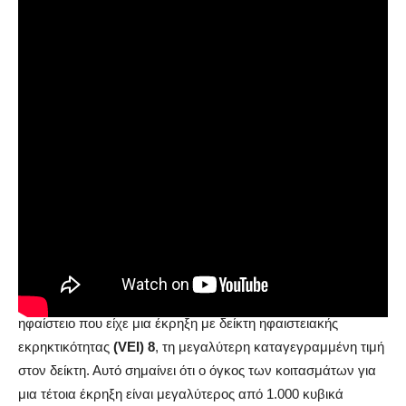
Τι είναι τα Supervolcanoes
Αρχικά, ας δούμε τι είναι ένα
Supervolcano.
Ένα
«υπερηφαίστειο» δηλαδή. Ένα υπερηφαίστειο είναι ένα
ηφαίστειο που είχε μια έκρηξη με δείκτη ηφαιστειακής
εκρηκτικότητας
(VEI) 8
, τη μεγαλύτερη καταγεγραμμένη τιμή
στον δείκτη. Αυτό σημαίνει ότι ο όγκος των κοιτασμάτων για
μια τέτοια έκρηξη είναι μεγαλύτερος από 1.000 κυβικά