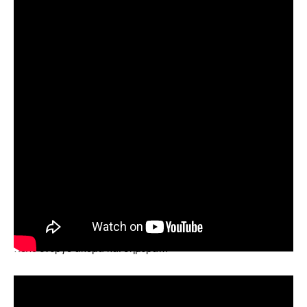
Τέλος, στη λίστα μπαίνει και το υπερκινητικό
ηφαίστειο
Taupo
στη Νέα Ζηλανδία. Είναι το ηφαίστειο που
είχε την πιο πρόσφατη έκρηξη Vei 8 στον πλανήτη, πριν από
26.500 χρόνια. Μια ακόμα πιο ισχυρή έκρηξη είχε σημειωθεί
πριν από 340.000 χρόνια, με το ηφαίστειο να παραμένει
πολύ ενεργό ακόμα και σήμερα…