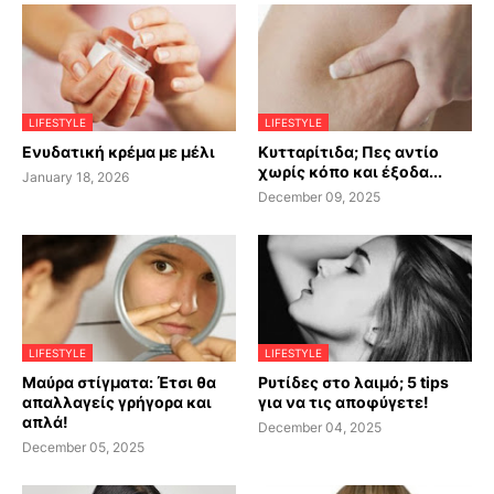
LIFESTYLE
LIFESTYLE
Ενυδατική κρέμα με μέλι
Κυτταρίτιδα; Πες αντίο
χωρίς κόπο και έξοδα...
January 18, 2026
December 09, 2025
LIFESTYLE
LIFESTYLE
Μαύρα στίγματα: Έτσι θα
Ρυτίδες στο λαιμό; 5 tips
απαλλαγείς γρήγορα και
για να τις αποφύγετε!
απλά!
December 04, 2025
December 05, 2025