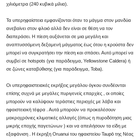
χιλιόμετρα (240 κυβικά μίλια).
Τα υπερηφαίστεια εμφανίζονται όταν το μάγμα στον μανδύα
ανεβαίνει στον φλοιό αλλά δεν είναι σε θέση να τον
διαπεράσει. Η πίεση αυξάνεται σε μια μεγάλη και
αναπτυσσόμενη δεξαμενή μάγματος έως ότου η κρούστα δεν
μπορεί να συγκρατήσει την πίεση και σπάσει. Αυτό μπορεί να
συμβεί σε hotspots (για παράδειγμα, Yellowstone Caldera) ή
σε ζώνες καταβύθισης (για παράδειγμα, Toba).
Οι υπερηφαιστειακές εκρήξεις μεγάλου όγκου συνδέονται
επίσης συχνά με μεγάλες πυριγενείς επαρχίες , οι οποίες
μπορούν να καλύψουν τεράστιες περιοχές με λάβα και
ηφαιστειακή τέφρα . Αυτά μπορούν να προκαλέσουν
μακροχρόνιες κλιματικές αλλαγές (όπως η πυροδότηση μιας
μικρής εποχής παγετώνων ) και να απειλήσουν τα είδη με
εξαφάνιση . Η έκρηξη Oruanui του ηφαιστείου Taupō της Νέας