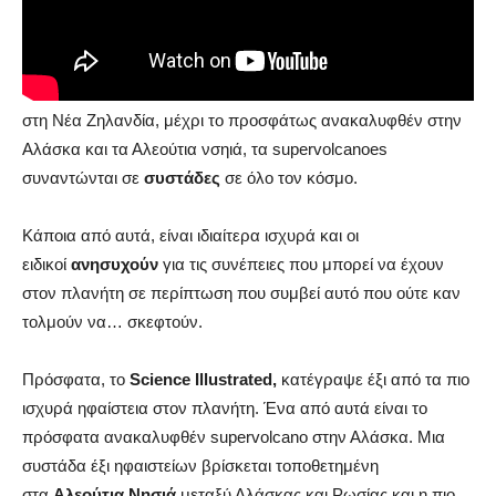
supervolcanoes στη Γη
Από το πιο υπερκινητικό ηφαίστειο στον πλανήτη, το Taupo
στη Νέα Ζηλανδία, μέχρι το προσφάτως ανακαλυφθέν στην
Αλάσκα και τα Αλεούτια νσηιά, τα supervolcanoes
συναντώνται σε
συστάδες
σε όλο τον κόσμο.
Κάποια από αυτά, είναι ιδιαίτερα ισχυρά και οι
ειδικοί
ανησυχούν
για τις συνέπειες που μπορεί να έχουν
στον πλανήτη σε περίπτωση που συμβεί αυτό που ούτε καν
τολμούν να… σκεφτούν.
Πρόσφατα, το
Science Illustrated,
κατέγραψε έξι από τα πιο
ισχυρά ηφαίστεια στον πλανήτη. Ένα από αυτά είναι το
πρόσφατα ανακαλυφθέν supervolcano στην Αλάσκα. Μια
συστάδα έξι ηφαιστείων βρίσκεται τοποθετημένη
στα
Αλεούτια Νησιά
μεταξύ Αλάσκας και Ρωσίας και η πιο