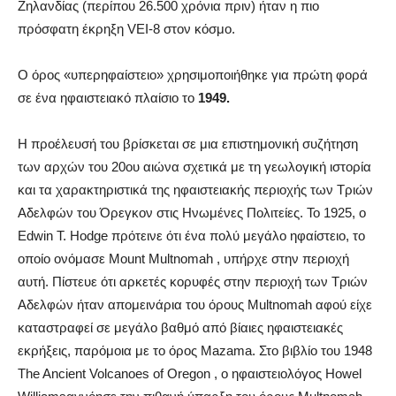
Ζηλανδίας (περίπου 26.500 χρόνια πριν) ήταν η πιο
πρόσφατη έκρηξη VEI-8 στον κόσμο.
Ο όρος «υπερηφαίστειο» χρησιμοποιήθηκε για πρώτη φορά
σε ένα ηφαιστειακό πλαίσιο το
1949.
Η προέλευσή του βρίσκεται σε μια επιστημονική συζήτηση
των αρχών του 20ου αιώνα σχετικά με τη γεωλογική ιστορία
και τα χαρακτηριστικά της ηφαιστειακής περιοχής των Τριών
Αδελφών του Όρεγκον στις Ηνωμένες Πολιτείες. Το 1925, ο
Edwin T. Hodge πρότεινε ότι ένα πολύ μεγάλο ηφαίστειο, το
οποίο ονόμασε Mount Multnomah , υπήρχε στην περιοχή
αυτή. Πίστευε ότι αρκετές κορυφές στην περιοχή των Τριών
Αδελφών ήταν απομεινάρια του όρους Multnomah αφού είχε
καταστραφεί σε μεγάλο βαθμό από βίαιες ηφαιστειακές
εκρήξεις, παρόμοια με το όρος Mazama. Στο βιβλίο του 1948
The Ancient Volcanoes of Oregon , ο ηφαιστειολόγος Howel