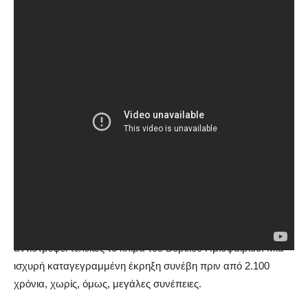
Στη Βόρεια Κορέα ο «γίγαντας»
Paektu
κοιμάται βαθιά,
όμως, οι ειδικοί υποστηρίζουν πως οι πυρηνικές δοκιμές που
γίνονται στην ευρύτερη περιοχή είναι πιθανό να τον
«ξυπνήσουν». Σύμφωνα με τους υπολογισμούς των ειδικών
θα μπορούσε να καλύψει με τέφρα τη μισή Ασία και να
αντιστρέψει τελείως το κλίμα του Βόρειου Ημισφαιρίου. Μια
ισχυρή καταγεγραμμένη έκρηξη συνέβη πριν από 2.100
χρόνια, χωρίς, όμως, μεγάλες συνέπειες.