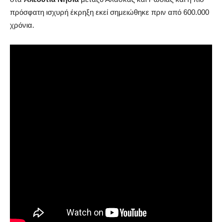
πρόσφατη ισχυρή έκρηξη εκεί σημειώθηκε πριν από 600.000
χρόνια.
Ιδιαίτερα γνωστό είναι το ηφαίστειο στο
Yellowstone
των
ΗΠΑ. Πριν από 630.000 χρόνια η ισχυρή του έκρηξη είχε
«θάψει» όλη την επικράτεια των Ηνωμένων Πολιτειών με
ίχνη από την τέφρα να ανακαλύπτονται μέχρι και στο Μεξικό.