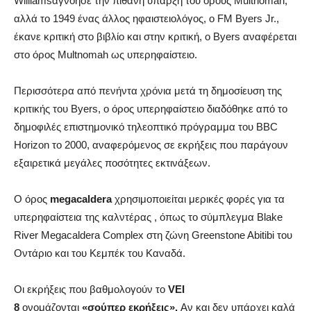
Williamsαγνόησε την πιθανή ύπαρξη του όρους Multnomah,
αλλά το 1949 ένας άλλος ηφαιστειολόγος, ο FM Byers Jr.,
έκανε κριτική στο βιβλίο και στην κριτική, ο Byers αναφέρεται
στο όρος Multnomah ως υπερηφαίστειο.
Περισσότερα από πενήντα χρόνια μετά τη δημοσίευση της
κριτικής του Byers, ο όρος υπερηφαίστειο διαδόθηκε από το
δημοφιλές επιστημονικό τηλεοπτικό πρόγραμμα του BBC
Horizon το 2000, αναφερόμενος σε εκρήξεις που παράγουν
εξαιρετικά μεγάλες ποσότητες εκτινάξεων.
Ο όρος
megacaldera
χρησιμοποιείται μερικές φορές για τα
υπερηφαίστεια της καλντέρας , όπως το σύμπλεγμα Blake
River Megacaldera Complex στη ζώνη Greenstone Abitibi του
Οντάριο και του Κεμπέκ του Καναδά.
Οι εκρήξεις που βαθμολογούν το
VEI
8
ονομάζονται
«σούπερ εκρήξεις».
Αν και δεν υπάρχει καλά