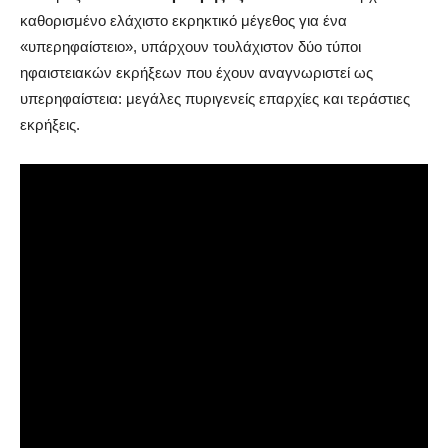
καθορισμένο ελάχιστο εκρηκτικό μέγεθος για ένα
«υπερηφαίστειο», υπάρχουν τουλάχιστον δύο τύποι
ηφαιστειακών εκρήξεων που έχουν αναγνωριστεί ως
υπερηφαίστεια: μεγάλες πυριγενείς επαρχίες και τεράστιες
εκρήξεις.
Τα έξι πιο ισχυρά