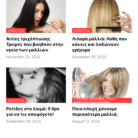
LIFESTYLE
LIFESTYLE
Αιτίες τριχόπτωσης.
Λιπαρά μαλλιά: Λάθη που
Τροφές που βοηθούν στην
κάνεις και λαδώνουν
υγεία των μαλλιών
γρήγορα
November 23, 2025
November 05, 2025
ΓΥΝΑΊΚΑ-ΟΜΟΡΦΙΆ-ΥΓΕΊΑ-
LIFESTYLE
ΜΑΚΙΓΙΆΖ-ΚΑΛΛΥΝΤΙΚΆ
Ρυτίδες στο λαιμό; 5 tips
Ποια εποχή χάνουμε
για να τις αποφύγετε!
περισσότερα μαλλιά;
September 29, 2025
August 13, 2025