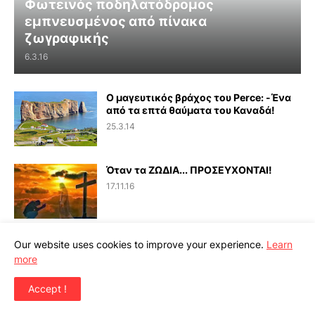
Φωτεινός ποδηλατόδρομος
εμπνευσμένος από πίνακα
ζωγραφικής
6.3.16
Ο μαγευτικός βράχος του Perce: -Ένα
από τα επτά θαύματα του Καναδά!
25.3.14
Όταν τα ΖΩΔΙΑ... ΠΡΟΣΕΥΧΟΝΤΑΙ!
17.11.16
Ετοιμάζει επιστροφή στην πολιτική ο
Our website uses cookies to improve your experience.
Learn
Βασίλης Μιχαλολιάκος…
more
22.7.14
Accept !
Τέσσερις θεωρίες για το αν υπάρχει