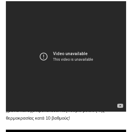
Πασίγνωστο είναι και το ηφαίστειο
Toba,
το οποίο πριν από
74.000 χρόνια είχε βάλει τη Γη στην «κατάψυξη». Η έκρηξη
αυτή, του ηφαιστείου που βρίσκεται σε ινδονησιακό νησί,
θεωρείται η πιο σοβαρή στον πλανήτη τα τελευταία 2.000.000
χρόνια. Υπολογίζεται πως είχε σκοτεινιάσει τον κόσμο για
χρόνια και είχε προκαλέσει παγκόσμια μείωση της
θερμοκρασίας κατά 10 βαθμούς!