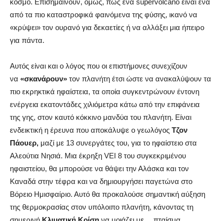
κόσμο. Επισημαίνουν, όμως, πως ένα supervolcano είναι ένα
από τα πιο καταστροφικά φαινόμενα της φύσης, ικανό να
«κρύψει» τον ουρανό για δεκαετίες ή να αλλάξει μια ήπειρο
για πάντα.
Αυτός είναι και ο λόγος που οι επιστήμονες συνεχίζουν
να
«σκανάρουν»
τον πλανήτη έτσι ώστε να ανακαλύψουν τα
πιο εκρηκτικά ηφαίστεια, τα οποία συγκεντρώνουν έντονη
ενέργεια εκατοντάδες χιλιόμετρα κάτω από την επιφάνεια
της γης, στον καυτό κόκκινο μανδύα του πλανήτη. Είναι
ενδεικτική η έρευνα που αποκάλυψε ο γεωλόγος
Τζον
Πάουερ,
μαζί με 13 συνεργάτες του, για το ηφαίστειο στα
Αλεούτια Νησιά. Μια έκρηξη VEI 8 του συγκεκριμένου
ηφαιστείου, θα μπορούσε να θάψει την Αλάσκα και τον
Καναδά στην τέφρα και να δημιουργήσει παγετώνα στο
Βόρειο Ημισφαίριο. Αυτό θα προκαλούσε σημαντική αύξηση
της θερμοκρασίας στον υπόλοιπο πλανήτη, κάνοντας τη
σημερινή
Κλιματική Κρίση
να μοιάζει με… πταίσμα.