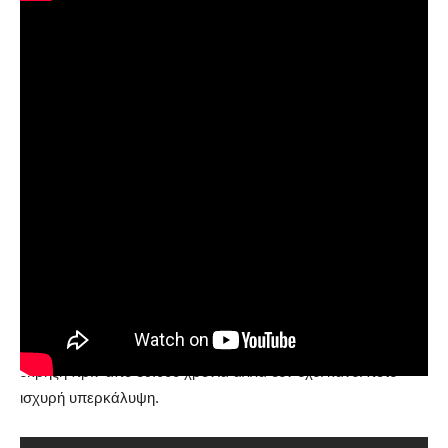
Από αυτή τη λίστα, δεν θα μπορούσε να λείπει η Ιταλία και ο
Βεζούβιος, με το
Campi Flegrei
που βρίσκεται δίπλα στη
Νάπολη και το πασίγνωστο ηφαίστειο να υπολογίζεται πως
έχει τη δυνατότητα να «θάψει» όλη την Ευρώπη με λάβα και
στάχτη. Το υποθαλάσσιο αυτό ηφαίστειο, είχε μια μεγάλη
έκρηξη πριν από 39.000 χρόνια αλλά δεν έχει κάνει ποτέ
ισχυρή υπερκάλυψη.