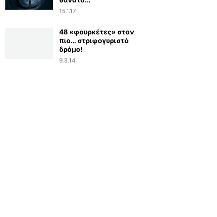
15.1.17
48 «φουρκέτες» στον
πιο… στριφογυριστό
δρόμο!
9.3.14