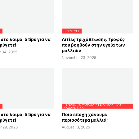
E
LIFESTYLE
στο λαιμό; 5 tips για να
Αιτίες τριχόπτωσης. Τροφές
φύγετε!
που βοηθούν στην υγεία των
μαλλιών
 04, 2025
November 23, 2025
ΓΥΝΑΊΚΑ-ΟΜΟΡΦΙΆ-ΥΓΕΊΑ-ΜΑΚΙΓΙΆΖ-
E
ΚΑΛΛΥΝΤΙΚΆ
στο λαιμό; 5 tips για να
Ποια εποχή χάνουμε
φύγετε!
περισσότερα μαλλιά;
r 29, 2025
August 13, 2025