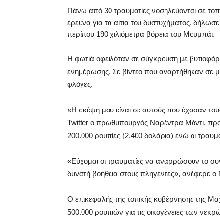
Πάνω από 30 τραυματίες νοσηλεύονται σε τοπικ
έρευνα για τα αίτια του δυστυχήματος, δήλωσε
περίπου 190 χιλιόμετρα βόρεια του Μουμπάι.
Η φωτιά οφειλόταν σε σύγκρουση με βυτιοφό
ενημέρωσης. Σε βίντεο που αναρτήθηκαν σε μέ
φλόγες.
«Η σκέψη μου είναι σε αυτούς που έχασαν το
Twitter ο πρωθυπουργός Ναρέντρα Μόντι, προσ
200.000 ρουπίες (2.400 δολάρια) ενώ οι τραυμ
«Εύχομαι οι τραυματίες να αναρρώσουν το συ
δυνατή βοήθεια στους πληγέντες», ανέφερε ο 
Ο επικεφαλής της τοπικής κυβέρνησης της Μα
500.000 ρουπιών για τις οικογένειες των νεκρώ