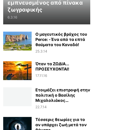
εμπνευσμένος από πίνακα
ζωγραφικής
6.3.16
Ο μαγευτικός βράχος του
Perce: -Ένα από τα επτά
θαύματα του Καναδά!
25.3.14
Όταν τα ΖΩΔΙΑ...
ΠΡΟΣΕΥΧΟΝΤΑΙ!
17.11.16
Ετοιμάζει επιστροφή στην
πολιτική ο Βασίλης
Μιχαλολιάκος…
22.7.14
Τέσσερις θεωρίες για το
αν υπάρχει ζωή μετά τον
θάνατο...