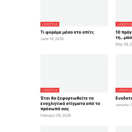
LIFESTYLE
LIFESTYL
Τι φοράμε μέσα στο σπίτι;
10 πράγ
τη...μά
June 19, 2026
May 28, 
LIFESTYLE
LIFESTYL
Έτσι θα ξεφορτωθείτε τα
Ενυδατι
ενοχλητικά στίγματα από το
January 1
πρόσωπό σας
February 08, 2026