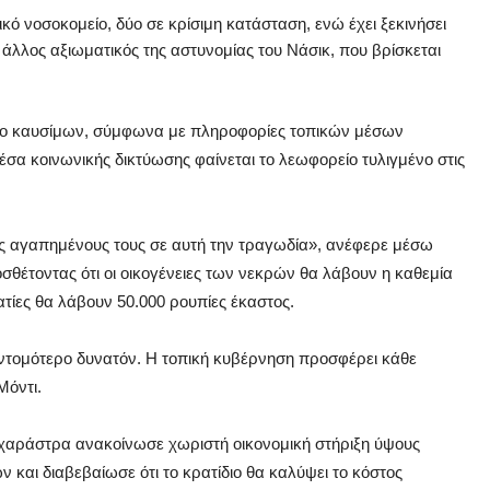
ό νοσοκομείο, δύο σε κρίσιμη κατάσταση, ενώ έχει ξεκινήσει
 άλλος αξιωματικός της αστυνομίας του Νάσικ, που βρίσκεται
ρο καυσίμων, σύμφωνα με πληροφορίες τοπικών μέσων
σα κοινωνικής δικτύωσης φαίνεται το λεωφορείο τυλιγμένο στις
υς αγαπημένους τους σε αυτή την τραγωδία», ανέφερε μέσω
θέτοντας ότι οι οικογένειες των νεκρών θα λάβουν η καθεμία
ατίες θα λάβουν 50.000 ρουπίες έκαστος.
ντομότερο δυνατόν. Η τοπική κυβέρνηση προσφέρει κάθε
Μόντι.
χαράστρα ανακοίνωσε χωριστή οικονομική στήριξη ύψους
ν και διαβεβαίωσε ότι το κρατίδιο θα καλύψει το κόστος