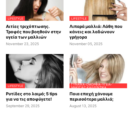
LIFESTYLE
LIFESTYLE
Αιτίες τριχόπτωσης.
Λιπαρά μαλλιά: Λάθη που
Τροφές που βοηθούν στην
κάνεις και λαδώνουν
υγεία των μαλλιών
γρήγορα
November 23, 2025
November 05, 2025
ΓΥΝΑΊΚΑ-ΟΜΟΡΦΙΆ-ΥΓΕΊΑ-
LIFESTYLE
ΜΑΚΙΓΙΆΖ-ΚΑΛΛΥΝΤΙΚΆ
Ρυτίδες στο λαιμό; 5 tips
Ποια εποχή χάνουμε
για να τις αποφύγετε!
περισσότερα μαλλιά;
September 29, 2025
August 13, 2025