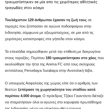
τραυματίστηκαν σε μία απο τις χειρότερες αθλητικές
τραγωδίες στον κόσμο
Τουλάχιστον 129 άνθρωποι έχασαν τη ζωή τους
σε
ταραχές που ξέσπασαν σε αγώνα ποδοσφαίρου στην
Ινδονησία, σύμφωνα με αξιωματούχους, σε μια από τις
χειρότερες καταστροφές στα γήπεδα στον κόσμο.
Τα επεισόδια σημειώθηκαν μετά την επίθεση με δακρυγόνα
στους ταραξίες. Περίπου
180 τραυματίστηκαν στο χάος
που
ακολούθησε την ήττα της Arema FC από τους σκληρούς
αντιπάλους Persebaya Surabaya στην Ανατολική Ιάβα.
Ο υπουργός Ασφαλείας της χώρας είπε ότι ο αριθμός των
θεατών
ξεπέρασε τη χωρητικότητα του σταδίου κατά
περίπου 4.000 άτομα
. Ο πρόεδρος Τζόκο Γουιντόντο διέταξε
να σταματήσουν όλοι οι αγώνες στο κορυφαίο πρωτάθλημα
της Ινδονησίας μέχρι να ολοκληρωθεί η έρευνα.