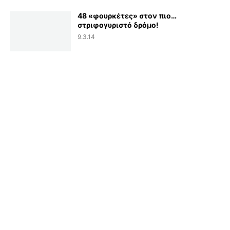
48 «φουρκέτες» στον πιο…
στριφογυριστό δρόμο!
9.3.14