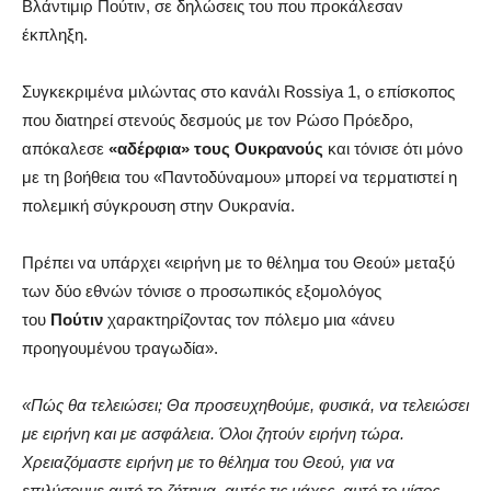
Βλάντιμιρ Πούτιν, σε δηλώσεις του που προκάλεσαν
έκπληξη.
Συγκεκριμένα μιλώντας στο κανάλι Rossiya 1, ο επίσκοπος
που διατηρεί στενούς δεσμούς με τον Ρώσο Πρόεδρο,
απόκαλεσε
«αδέρφια» τους Ουκρανούς
και τόνισε ότι μόνο
με τη βοήθεια του «Παντοδύναμου» μπορεί να τερματιστεί η
πολεμική σύγκρουση στην Ουκρανία.
Πρέπει να υπάρχει «ειρήνη με το θέλημα του Θεού» μεταξύ
των δύο εθνών τόνισε ο προσωπικός εξομολόγος
του
Πούτιν
χαρακτηρίζοντας τον πόλεμο μια «άνευ
προηγουμένου τραγωδία».
«Πώς θα τελειώσει; Θα προσευχηθούμε, φυσικά, να τελειώσει
με ειρήνη και με ασφάλεια. Όλοι ζητούν ειρήνη τώρα.
Χρειαζόμαστε ειρήνη με το θέλημα του Θεού, για να
επιλύσουμε αυτό το ζήτημα, αυτές τις μάχες, αυτό το μίσος