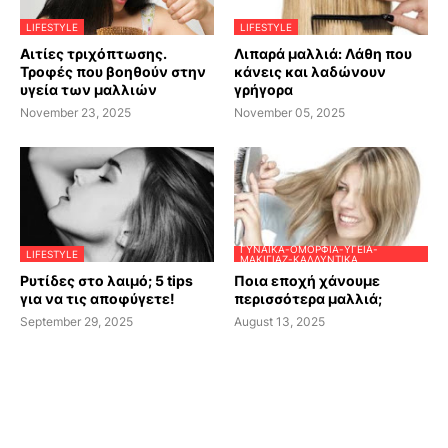
LIFESTYLE
LIFESTYLE
Αιτίες τριχόπτωσης.
Λιπαρά μαλλιά: Λάθη που
Τροφές που βοηθούν στην
κάνεις και λαδώνουν
υγεία των μαλλιών
γρήγορα
November 23, 2025
November 05, 2025
ΓΥΝΑΊΚΑ-ΟΜΟΡΦΙΆ-ΥΓΕΊΑ-
LIFESTYLE
ΜΑΚΙΓΙΆΖ-ΚΑΛΛΥΝΤΙΚΆ
Ρυτίδες στο λαιμό; 5 tips
Ποια εποχή χάνουμε
για να τις αποφύγετε!
περισσότερα μαλλιά;
September 29, 2025
August 13, 2025