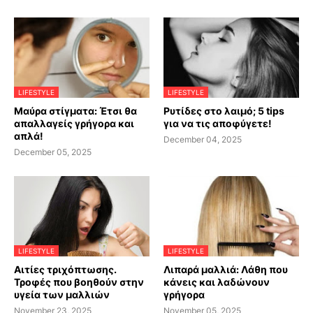
LIFESTYLE
LIFESTYLE
Μαύρα στίγματα: Έτσι θα
Ρυτίδες στο λαιμό; 5 tips
απαλλαγείς γρήγορα και
για να τις αποφύγετε!
απλά!
December 04, 2025
December 05, 2025
LIFESTYLE
LIFESTYLE
Αιτίες τριχόπτωσης.
Λιπαρά μαλλιά: Λάθη που
Τροφές που βοηθούν στην
κάνεις και λαδώνουν
υγεία των μαλλιών
γρήγορα
November 23, 2025
November 05, 2025