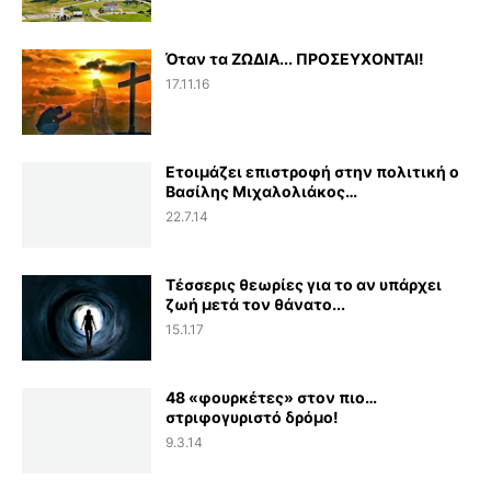
Όταν τα ΖΩΔΙΑ... ΠΡΟΣΕΥΧΟΝΤΑΙ!
17.11.16
Ετοιμάζει επιστροφή στην πολιτική ο
Βασίλης Μιχαλολιάκος…
22.7.14
Τέσσερις θεωρίες για το αν υπάρχει
ζωή μετά τον θάνατο...
15.1.17
48 «φουρκέτες» στον πιο…
στριφογυριστό δρόμο!
9.3.14