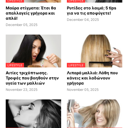
LIFESTYLE
LIFESTYLE
Μαύρα στίγματα: Έτσι θα
Ρυτίδες στο λαιμό; 5 tips
απαλλαγείς γρήγορα και
για να τις αποφύγετε!
απλά!
December 04, 2025
December 05, 2025
LIFESTYLE
LIFESTYLE
Αιτίες τριχόπτωσης.
Λιπαρά μαλλιά: Λάθη που
Τροφές που βοηθούν στην
κάνεις και λαδώνουν
υγεία των μαλλιών
γρήγορα
November 23, 2025
November 05, 2025