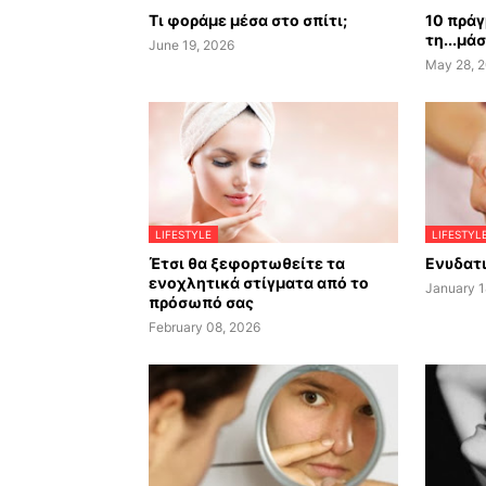
Τι φοράμε μέσα στο σπίτι;
10 πράγ
τη...μά
June 19, 2026
May 28, 
LIFESTYLE
LIFESTYL
Έτσι θα ξεφορτωθείτε τα
Ενυδατι
ενοχλητικά στίγματα από το
January 1
πρόσωπό σας
February 08, 2026