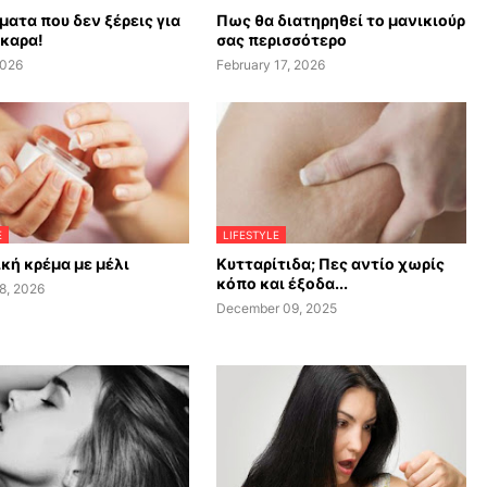
ματα που δεν ξέρεις για
Πως θα διατηρηθεί το μανικιούρ
σκαρα!
σας περισσότερο
2026
February 17, 2026
E
LIFESTYLE
κή κρέμα με μέλι
Κυτταρίτιδα; Πες αντίο χωρίς
κόπο και έξοδα...
8, 2026
December 09, 2025