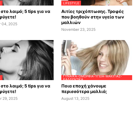
E
LIFESTYLE
στο λαιμό; 5 tips για να
Αιτίες τριχόπτωσης. Τροφές
φύγετε!
που βοηθούν στην υγεία των
μαλλιών
 04, 2025
November 23, 2025
ΓΥΝΑΊΚΑ-ΟΜΟΡΦΙΆ-ΥΓΕΊΑ-ΜΑΚΙΓΙΆΖ-
E
ΚΑΛΛΥΝΤΙΚΆ
στο λαιμό; 5 tips για να
Ποια εποχή χάνουμε
φύγετε!
περισσότερα μαλλιά;
r 29, 2025
August 13, 2025