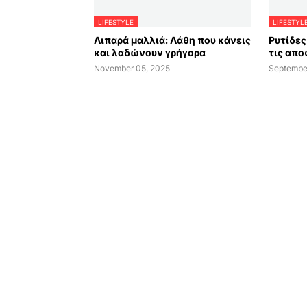
LIFESTYLE
LIFESTYL
Λιπαρά μαλλιά: Λάθη που κάνεις
Ρυτίδες 
και λαδώνουν γρήγορα
τις απο
November 05, 2025
Septembe