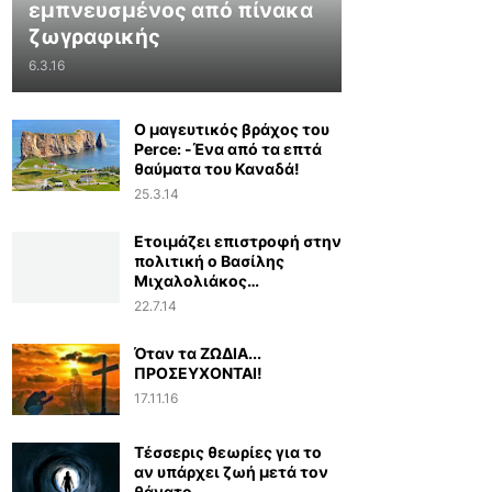
εμπνευσμένος από πίνακα
ζωγραφικής
6.3.16
Ο μαγευτικός βράχος του
Perce: -Ένα από τα επτά
θαύματα του Καναδά!
25.3.14
Ετοιμάζει επιστροφή στην
πολιτική ο Βασίλης
Μιχαλολιάκος…
22.7.14
Όταν τα ΖΩΔΙΑ...
ΠΡΟΣΕΥΧΟΝΤΑΙ!
17.11.16
Τέσσερις θεωρίες για το
αν υπάρχει ζωή μετά τον
θάνατο...