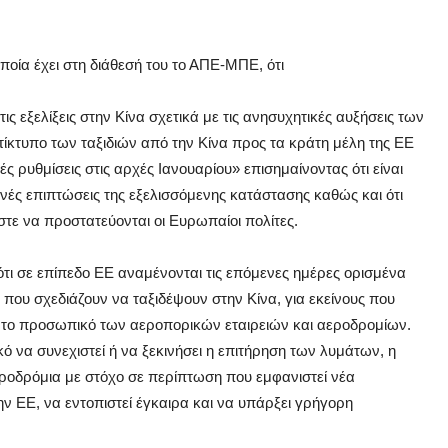
οποία έχει στη διάθεσή του το ΑΠΕ-ΜΠΕ, ότι
 εξελίξεις στην Κίνα σχετικά με τις ανησυχητικές αυξήσεις των
ίκτυπο των ταξιδιών από την Κίνα προς τα κράτη μέλη της ΕΕ
κές ρυθμίσεις στις αρχές Ιανουαρίου» επισημαίνοντας ότι είναι
ανές επιπτώσεις της εξελισσόμενης κατάστασης καθώς και ότι
στε να προστατεύονται οι Ευρωπαίοι πολίτες.
τι σε επίπεδο ΕΕ αναμένονται τις επόμενες ημέρες ορισμένα
 που σχεδιάζουν να ταξιδέψουν στην Κίνα, για εκείνους που
α το προσωπικό των αεροπορικών εταιρειών και αεροδρομίων.
ό να συνεχιστεί ή να ξεκινήσει η επιτήρηση των λυμάτων, η
ροδρόμια με στόχο σε περίπτωση που εμφανιστεί νέα
στην ΕΕ, να εντοπιστεί έγκαιρα και να υπάρξει γρήγορη