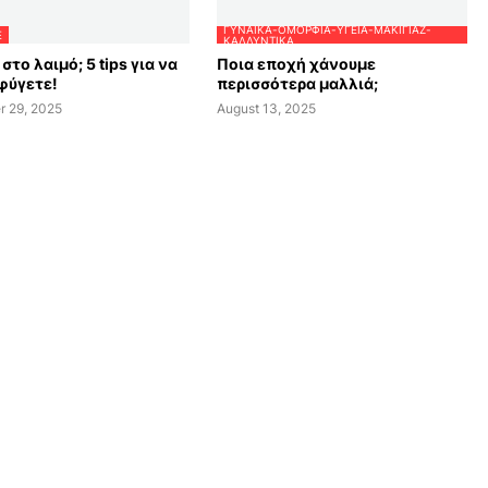
ΓΥΝΑΊΚΑ-ΟΜΟΡΦΙΆ-ΥΓΕΊΑ-ΜΑΚΙΓΙΆΖ-
E
ΚΑΛΛΥΝΤΙΚΆ
στο λαιμό; 5 tips για να
Ποια εποχή χάνουμε
φύγετε!
περισσότερα μαλλιά;
r 29, 2025
August 13, 2025