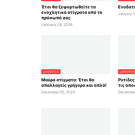
Έτσι θα ξεφορτωθείτε τα
Ενυδατι
ενοχλητικά στίγματα από το
January 1
πρόσωπό σας
February 08, 2026
LIFESTYLE
LIFESTYL
Μαύρα στίγματα: Έτσι θα
Ρυτίδες 
απαλλαγείς γρήγορα και απλά!
τις απο
December 05, 2025
December