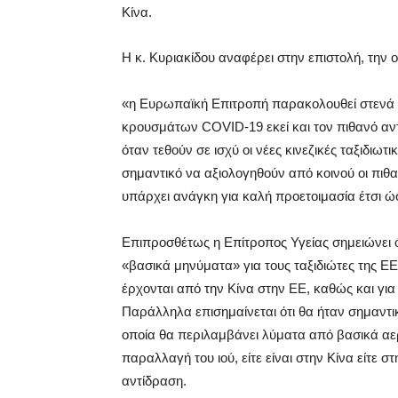
Κίνα.
Η κ. Κυριακίδου αναφέρει στην επιστολή, την 
«η Ευρωπαϊκή Επιτροπή παρακολουθεί στενά τις
κρουσμάτων COVID-19 εκεί και τον πιθανό αντ
όταν τεθούν σε ισχύ οι νέες κινεζικές ταξιδιωτι
σημαντικό να αξιολογηθούν από κοινού οι πιθ
υπάρχει ανάγκη για καλή προετοιμασία έτσι ώ
Επιπροσθέτως η Επίτροπος Υγείας σημειώνει ό
«βασικά μηνύματα» για τους ταξιδιώτες της ΕΕ
έρχονται από την Κίνα στην ΕΕ, καθώς και γι
Παράλληλα επισημαίνεται ότι θα ήταν σημαντικ
οποία θα περιλαμβάνει λύματα από βασικά αε
παραλλαγή του ιού, είτε είναι στην Κίνα είτε 
αντίδραση.