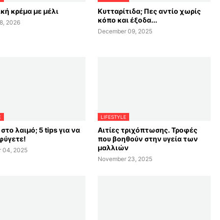
κή κρέμα με μέλι
Κυτταρίτιδα; Πες αντίο χωρίς
κόπο και έξοδα...
8, 2026
December 09, 2025
E
LIFESTYLE
στο λαιμό; 5 tips για να
Αιτίες τριχόπτωσης. Τροφές
φύγετε!
που βοηθούν στην υγεία των
μαλλιών
 04, 2025
November 23, 2025